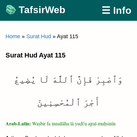
Skip
TafsirWeb
☰ Info
to
content
Home
»
Surat Hud
»
Ayat 115
Surat Hud Ayat 115
وَٱصْبِرْ فَإِنَّ ٱللَّهَ لَا يُضِيعُ
أَجْرَ ٱلْمُحْسِنِينَ
Arab-Latin:
Waṣbir fa innallāha lā yuḍī'u ajral-muḥsinīn