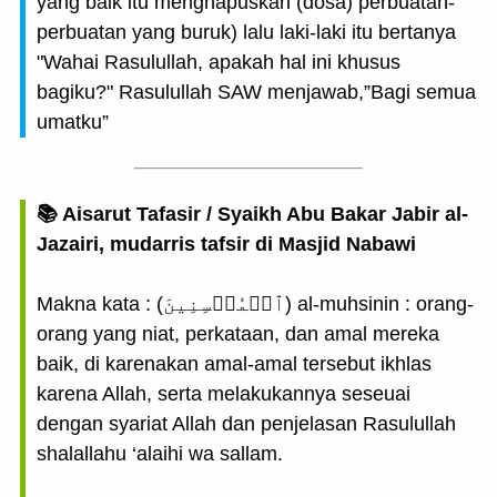
yang baik itu menghapuskan (dosa) perbuatan-
per­buatan yang buruk) lalu laki-laki itu bertanya
"Wahai Rasulullah, apakah hal ini khusus
bagiku?" Rasulullah SAW menjawab,”Bagi semua
umatku”
📚 Aisarut Tafasir / Syaikh Abu Bakar Jabir al-
Jazairi, mudarris tafsir di Masjid Nabawi
Makna kata : (ٱلۡمُحۡسِنِينَ) al-muhsinin : orang-
orang yang niat, perkataan, dan amal mereka
baik, di karenakan amal-amal tersebut ikhlas
karena Allah, serta melakukannya seseuai
dengan syariat Allah dan penjelasan Rasulullah
shalallahu ‘alaihi wa sallam.