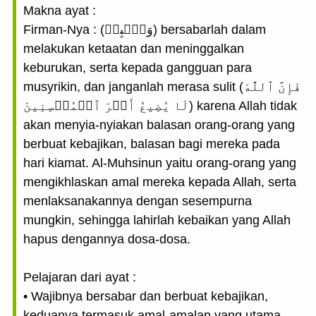
Makna ayat :
Firman-Nya : (وَٱصۡبِرۡ) bersabarlah dalam
melakukan ketaatan dan meninggalkan
keburukan, serta kepada gangguan para
musyrikin, dan janganlah merasa sulit (فَإِنَّ ٱللَّهَ
لَا يُضِيعُ أَجۡرَ ٱلۡمُحۡسِنِينَ) karena Allah tidak
akan menyia-nyiakan balasan orang-orang yang
berbuat kebajikan, balasan bagi mereka pada
hari kiamat. Al-Muhsinun yaitu orang-orang yang
mengikhlaskan amal mereka kepada Allah, serta
menlaksanakannya dengan sesempurna
mungkin, sehingga lahirlah kebaikan yang Allah
hapus dengannya dosa-dosa.
Pelajaran dari ayat :
• Wajibnya bersabar dan berbuat kebajikan,
keduanya termasuk amal-amalan yang utama.