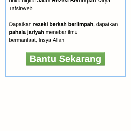
buku digital
Jalan Rezeki Berlimpah
karya
TafsirWeb
Dapatkan
rezeki berkah berlimpah
, dapatkan
pahala jariyah
menebar ilmu
bermanfaat, Insya Allah
Bantu Sekarang