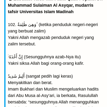
Muhammad Sulaiman Al Asyqar, mudarris
tafsir Universitas Islam Madinah
102. وَهِىَ ظٰلِمَةٌ ۚ (ketika penduduk negeri-negeri
yang berbuat zalim)
Yakni Allah mengazab penduduk negeri yang
zalim tersebut.
إِنَّ أَخْذَهُۥٓ (Sesungguhnya azab-Nya itu)
Yakni siksa Allah bagi orang-orang kafir.
أَلِيمٌ شَدِيدٌ (sangat pedih lagi keras)
Menyakitkan dan berat.
Imam Bukhari dan Muslim mengeluarkan hadits
dari Abu Musa al-Asy’ari, ia berkata, Rasulullah
bersabda: “sesungguhnya Allah menangguhkan