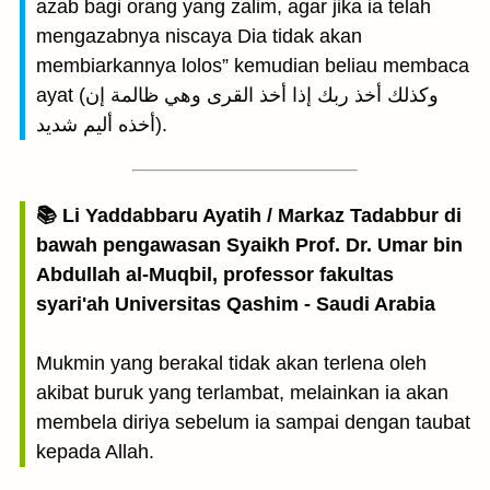
azab bagi orang yang zalim, agar jika ia telah
mengazabnya niscaya Dia tidak akan
membiarkannya lolos” kemudian beliau membaca
ayat (وكذلك أخذ ربك إذا أخذ القرى وهي ظالمة إن
أخذه أليم شديد).
📚 Li Yaddabbaru Ayatih / Markaz Tadabbur di
bawah pengawasan Syaikh Prof. Dr. Umar bin
Abdullah al-Muqbil, professor fakultas
syari'ah Universitas Qashim - Saudi Arabia
Mukmin yang berakal tidak akan terlena oleh
akibat buruk yang terlambat, melainkan ia akan
membela diriya sebelum ia sampai dengan taubat
kepada Allah.