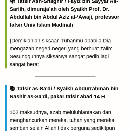
📚 Tafsir Ash-Shaghir / Fayiz bin Sayyaf As-
Sariih, dimuraja’ah oleh Syaikh Prof. Dr.
Abdullah bin Abdul Aziz al-‘Awaji, professor
tafsir Univ Islam Madinah
{Demikianlah siksaan Tuhanmu apabila Dia
mengazab negeri-negeri yang berbuat zalim.
Sesungguhnya siksaNya sangat pedih lagi
sangat berat
📚 Tafsir as-Sa'di / Syaikh Abdurrahman bin
Nashir as-Sa'di, pakar tafsir abad 14 H
102 maksudnya, azab meluluhlantakan dan
menghancurkan mereka. tuhan yang mereka
sembah selain Allah tidak berguna sedikitpun