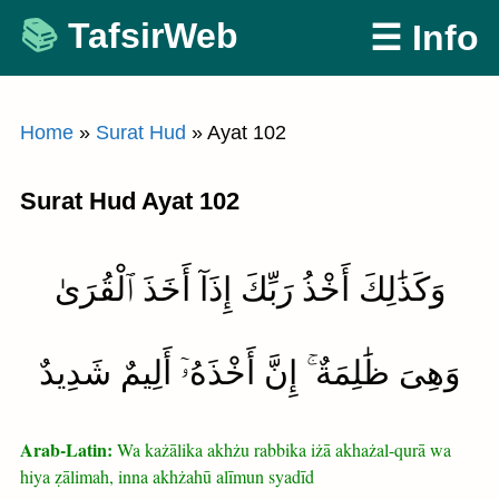
Skip
TafsirWeb
☰ Info
to
content
Home
»
Surat Hud
»
Ayat 102
Surat Hud Ayat 102
وَكَذَٰلِكَ أَخْذُ رَبِّكَ إِذَآ أَخَذَ ٱلْقُرَىٰ
وَهِىَ ظَٰلِمَةٌ ۚ إِنَّ أَخْذَهُۥٓ أَلِيمٌ شَدِيدٌ
Arab-Latin:
Wa każālika akhżu rabbika iżā akhażal-qurā wa
hiya ẓālimah, inna akhżahū alīmun syadīd