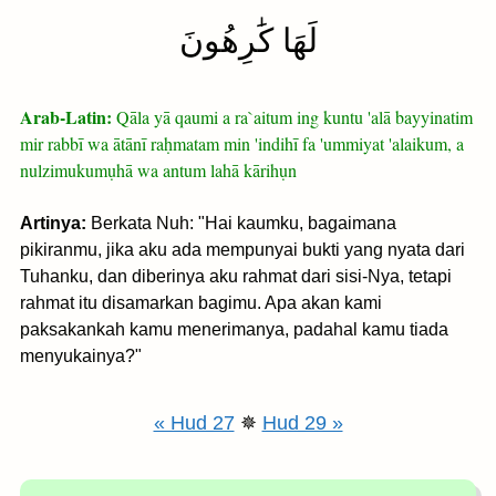
لَهَا كَٰرِهُونَ
Arab-Latin:
Qāla yā qaumi a ra`aitum ing kuntu 'alā bayyinatim
mir rabbī wa ātānī raḥmatam min 'indihī fa 'ummiyat 'alaikum, a
nulzimukumụhā wa antum lahā kārihụn
Artinya:
Berkata Nuh: "Hai kaumku, bagaimana
pikiranmu, jika aku ada mempunyai bukti yang nyata dari
Tuhanku, dan diberinya aku rahmat dari sisi-Nya, tetapi
rahmat itu disamarkan bagimu. Apa akan kami
paksakankah kamu menerimanya, padahal kamu tiada
menyukainya?"
« Hud 27
✵
Hud 29 »