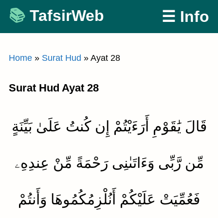
Skip
TafsirWeb
☰ Info
to
content
Home
»
Surat Hud
»
Ayat 28
Surat Hud Ayat 28
قَالَ يَٰقَوْمِ أَرَءَيْتُمْ إِن كُنتُ عَلَىٰ بَيِّنَةٍ
مِّن رَّبِّى وَءَاتَىٰنِى رَحْمَةً مِّنْ عِندِهِۦ
فَعُمِّيَتْ عَلَيْكُمْ أَنُلْزِمُكُمُوهَا وَأَنتُمْ