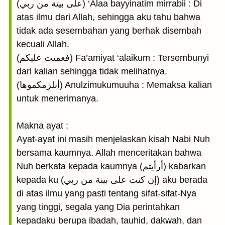
(على بيتة من ربي) ‘Alaa bayyinatim mirrabii : Di
atas ilmu dari Allah, sehingga aku tahu bahwa
tidak ada sesembahan yang berhak disembah
kecuali Allah.
(فعميت عليكم) Fa’amiyat ‘alaikum : Tersembunyi
dari kalian sehingga tidak melihatnya.
(أنلزمكموها) Anulzimukumuuha : Memaksa kalian
untuk menerimanya.
Makna ayat :
Ayat-ayat ini masih menjelaskan kisah Nabi Nuh
bersama kaumnya. Allah menceritakan bahwa
Nuh berkata kepada kaumnya (أرأيتم) kabarkan
kepada ku (إن كنت على بينة من ربي) aku berada
di atas ilmu yang pasti tentang sifat-sifat-Nya
yang tinggi, segala yang Dia perintahkan
kepadaku berupa ibadah, tauhid, dakwah, dan