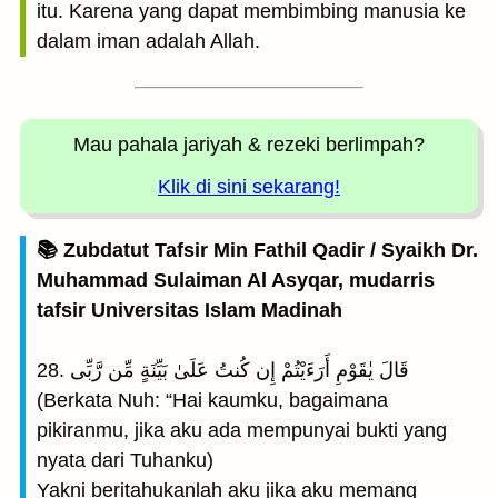
itu. Karena yang dapat membimbing manusia ke
dalam iman adalah Allah.
Mau pahala jariyah
& rezeki berlimpah?
Klik di sini sekarang!
📚 Zubdatut Tafsir Min Fathil Qadir / Syaikh Dr.
Muhammad Sulaiman Al Asyqar, mudarris
tafsir Universitas Islam Madinah
28. قَالَ يٰقَوْمِ أَرَءَيْتُمْ إِن كُنتُ عَلَىٰ بَيِّنَةٍ مِّن رَّبِّى
(Berkata Nuh: “Hai kaumku, bagaimana
pikiranmu, jika aku ada mempunyai bukti yang
nyata dari Tuhanku)
Yakni beritahukanlah aku jika aku memang