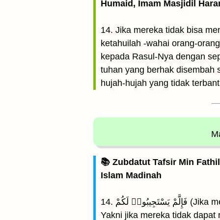
Humaid, Imam Masjidil Har
14. Jika mereka tidak bisa m
ketahuilah -wahai orang-oran
kepada Rasul-Nya dengan sep
tuhan yang berhak disembah se
hujah-hujah yang tidak terbant
Ma
📚 Zubdatut Tafsir Min Fathi
Islam Madinah
14. ۟ لَكُمْ
Yakni jika mereka tidak dapa