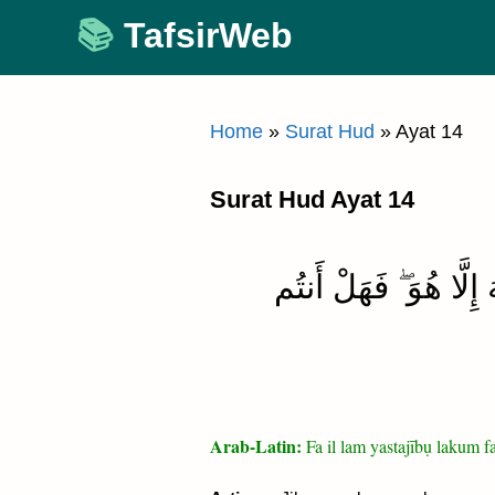
Skip
TafsirWeb
to
content
Home
»
Surat Hud
»
Ayat 14
Surat Hud Ayat 14
هَ إِلَّا هُوَ ۖ فَهَلْ أَنتُم
Arab-Latin:
Fa il lam yastajībụ lakum f