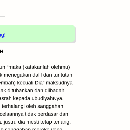
ng!
 H
pun “maka (katakanlah olehmu)
uk menegakan dalil dan tuntutan
embah) kecuali Dia” maksudnya
hak dituhankan dan diibadahi
pasrah kepada ubudiyahNya.
 terhalangi oleh sanggahan
celaannya tidak berdasar dan
justru dia mesti tetap tenang,
wab sanggahan mereka yang