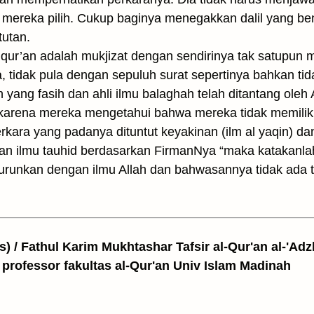
ng mereka pilih. Cukup baginya menegakkan dalil yang b
tutan.
 qur’an adalah mukjizat dengan sendirinya tak satupu
 tidak pula dengan sepuluh surat sepertinya bahkan tid
 yang fasih dan ahli ilmu balaghah telah ditantang oleh
karena mereka mengetahui bahwa mereka tidak memilik
rkara yang padanya dituntut keyakinan (ilm al yaqin) d
dan ilmu tauhid berdasarkan FirmanNya “maka katakanla
iturunkan dengan ilmu Allah dan bahwasannya tidak ada
as) / Fathul Karim Mukhtashar Tafsir al-Qur'an al-'Adz
 professor fakultas al-Qur'an Univ Islam Madinah