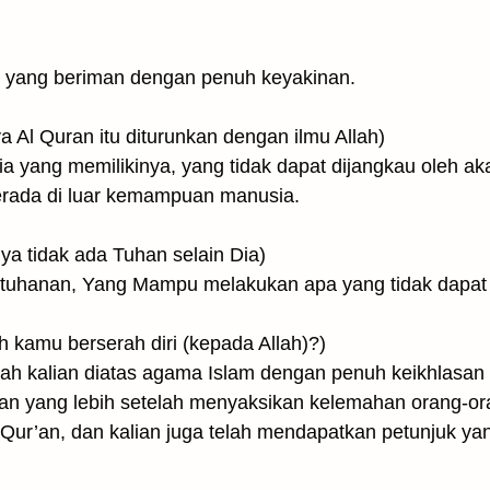
g yang beriman dengan penuh keyakinan.
أَنَّمَآ أ(sesungguhnya Al Quran itu diturunkan dengan ilmu Allah)
ia yang memilikinya, yang tidak dapat dijangkau oleh ak
rada di luar kemampuan manusia.
وَأ ۖ( dan bahwasanya tidak ada Tuhan selain Dia)
tuhanan, Yang Mampu melakukan apa yang tidak dapat 
فَهَلْ(maka maukah kamu berserah diri (kepada Allah)?)
ah kalian diatas agama Islam dengan penuh keikhlasan 
an yang lebih setelah menyaksikan kelemahan orang-or
l-Qur’an, dan kalian juga telah mendapatkan petunjuk y