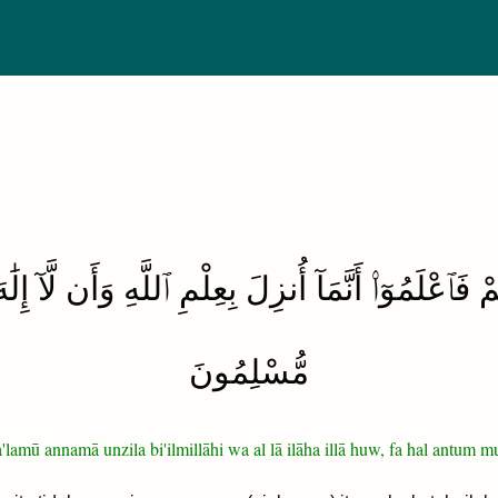
 فَٱعْلَمُوٓا۟ أَنَّمَآ أُنزِلَ بِعِلْمِ ٱللَّهِ وَأَن لَّآ إِلَٰ
مُّسْلِمُونَ
a'lamū annamā unzila bi'ilmillāhi wa al lā ilāha illā huw, fa hal antum 