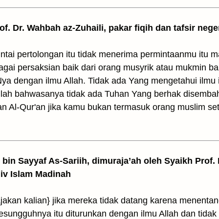
rof. Dr. Wahbah az-Zuhaili, pakar fiqih dan tafsir nege
ntai pertolongan itu tidak menerima permintaanmu itu 
gai persaksian baik dari orang musyrik atau mukmin b
Nya dengan ilmu Allah. Tidak ada Yang mengetahui ilmu i
uilah bahwasanya tidak ada Tuhan Yang berhak disemba
n Al-Qur'an jika kamu bukan termasuk orang muslim set
z bin Sayyaf As-Sariih, dimuraja’ah oleh Syaikh Prof.
Univ Islam Madinah
jakan kalian} jika mereka tidak datang karena menentan
sungguhnya itu diturunkan dengan ilmu Allah dan tidak