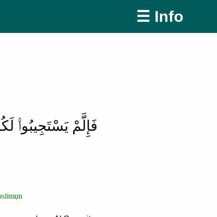
☰ Info
فَإِلَّمْ يَسْتَجِيبُوا۟ لَكُمْ
muslimụn