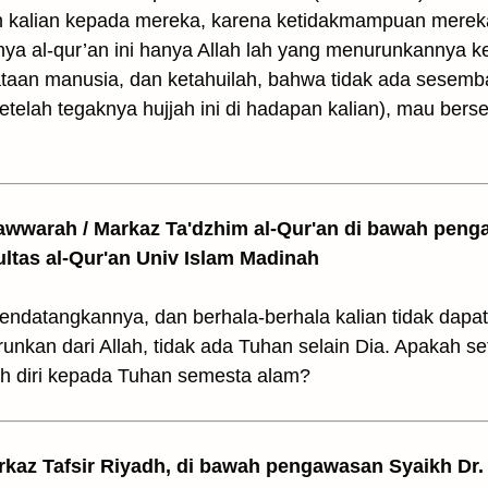
n kalian kepada mereka, karena ketidakmampuan merek
ya al-qur’an ini hanya Allah lah yang menurunkannya
ataan manusia, dan ketahuilah, bahwa tidak ada sesemb
setelah tegaknya hujjah ini di hadapan kalian), mau bers
awwarah / Markaz Ta'dzhim al-Qur'an di bawah peng
ultas al-Qur'an Univ Islam Madinah
mendatangkannya, dan berhala-berhala kalian tidak dap
runkan dari Allah, tidak ada Tuhan selain Dia. Apakah sete
h diri kepada Tuhan semesta alam?
arkaz Tafsir Riyadh, di bawah pengawasan Syaikh Dr. 