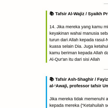
📚 Tafsir Al-Wajiz / Syaikh P
14. Jika mereka yang kamu mi
keyakinan wahai manusia seba
turun dari Allah kepada rasul-
kuasa selain Dia. Juga ketah
kamu beriman kepada Allah da
Al-Qur'an itu dari sisi Allah
📚 Tafsir Ash-Shaghir / Fayi
al-‘Awaji, professor tafsir 
Jika mereka tidak memenuhi a
kepada mereka {“Ketahuilah se