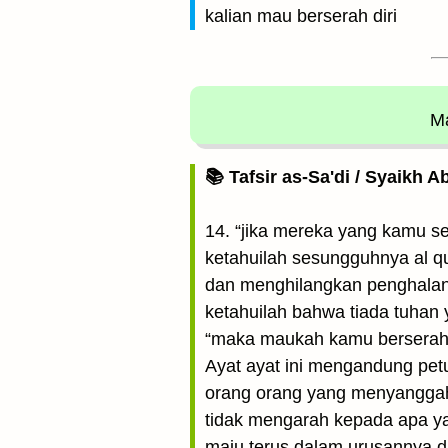
kalian mau berserah diri
Ma
📚 Tafsir as-Sa'di / Syaikh 
14. “jika mereka yang kamu se
ketahuilah sesungguhnya al qur
dan menghilangkan penghalan
ketahuilah bahwa tiada tuhan 
“maka maukah kamu berserah d
Ayat ayat ini mengandung pet
orang orang yang menyanggah 
tidak mengarah kepada apa yan
maju terus dalam urusannya 