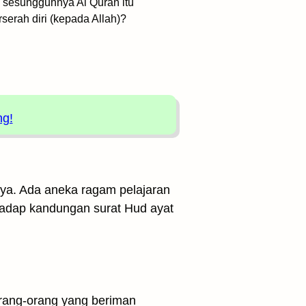
, sesungguhnya Al Quran itu
erah diri (kepada Allah)?
ng!
inya. Ada aneka ragam pelajaran
rhadap kandungan surat Hud ayat
orang-orang yang beriman