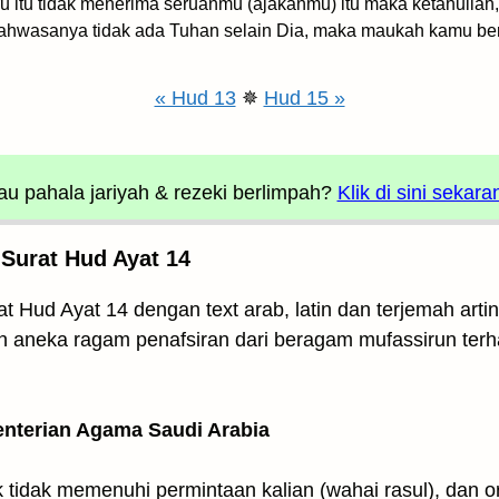
 itu tidak menerima seruanmu (ajakanmu) itu maka ketahuilah
bahwasanya tidak ada Tuhan selain Dia, maka maukah kamu bers
« Hud 13
✵
Hud 15 »
u pahala jariyah
& rezeki berlimpah?
Klik di sini sekara
 Surat Hud Ayat 14
t Hud Ayat 14 dengan text arab, latin dan terjemah art
kan aneka ragam penafsiran dari beragam mufassirun te
enterian Agama Saudi Arabia
k tidak memenuhi permintaan kalian (wahai rasul), dan 