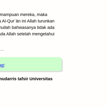
dakmampuan mereka, maka
l-Qur`ān ini Allah turunkan
huilah bahwasanya tidak ada
ada Allah setelah mengetahui
ng!
udarris tafsir Universitas