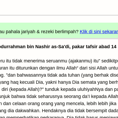
u pahala jariyah
& rezeki berlimpah?
Klik di sini sekara
Abdurrahman bin Nashir as-Sa'di, pakar tafsir abad 14
ru itu tidak menerima seruanmu (ajakanmu) itu” sedikit
an itu diturunkan dengan ilmu Allah“ dari sisi Allah unt
g. ”dan bahwasannya tidak ada tuhan (yang berhak dis
yang haq kecuali Dia, yakni hanya Dia semata yang ber
iri (kepada Allah)?” tunduk kepada uluhiyahNya dan 
unjuk bahwa tidak seharusnya seorang da’I kepada Allah
dan celaan orang orang yang mencela, lebih lebih jika 
g dia dakwahkan. Hendaknya dia tidak bersempit dada, 
dan memperhatikan perkaranya. Dia tidak harus menja