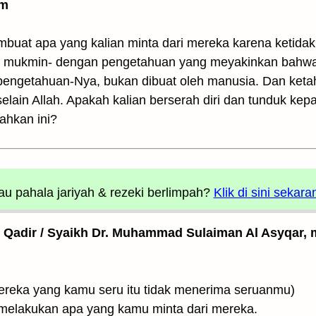
am
embuat apa yang kalian minta dari mereka karena keti
g mukmin- dengan pengetahuan yang meyakinkan bahwa A
engetahuan-Nya, bukan dibuat oleh manusia. Dan keta
lain Allah. Apakah kalian berserah diri dan tunduk kep
ahkan ini?
u pahala jariyah
& rezeki berlimpah?
Klik di sini sekara
l Qadir / Syaikh Dr. Muhammad Sulaiman Al Asyqar, m
فَإِلَّمْ يَسْتَجِيبُوا (Jika mereka yang kamu seru itu tidak menerima seruanmu)
t melakukan apa yang kamu minta dari mereka.