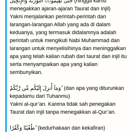
حَتَّىٰ تُقِيمُوا۟ التَّوْرَىٰةَ وَالْإِنجِيلَ (hingga kamu
menegakkan ajaran-ajaran Taurat dan Injil)
Yakni menjalankan perintah-perintah dan
larangan-larangan Allah yang ada di dalam
keduanya, yang termasuk didalamnya adalah
perintah untuk mengikuti Nabi Muhammad dan
larangan untuk menyelisihinya dan meninggalkan
apa yang telah kalian rubah dari taurat dan injil itu
serta menyampaikan apa yang kalian
sembunyikan.
وَمَآ أُنزِلَ إِلَيْكُم مِّن رَّبِّكُمْ ۗ (dan apa yang diturunkan
kepadamu dari Tuhanmu)
Yakni al-qur’an. Karena tidak sah penegakan
Taurat dan Injil tanpa menegakkan al-Qur’an.
طُغْيٰنًا وَكُفْرًا ۖ (kedurhakaan dan kekafiran)