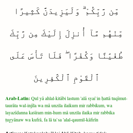
مِّن رَّبِّكُمْ ۗ وَلَيَزِيدَنَّ كَثِيرًا
مِّنْهُم مَّآ أُنزِلَ إِلَيْكَ مِن رَّبِّكَ
طُغْيَٰنًا وَكُفْرًا ۖ فَلَا تَأْسَ عَلَى
ٱلْقَوْمِ ٱلْكَٰفِرِينَ
Arab-Latin:
Qul yā ahlal-kitābi lastum 'alā syai`in ḥattā tuqīmut-
taurāta wal-injīla wa mā unzila ilaikum mir rabbikum, wa
layazīdanna kaṡīram min-hum mā unzila ilaika mir rabbika
ṭugyānaw wa kufrā, fa lā ta`sa 'alal-qaumil-kāfirīn