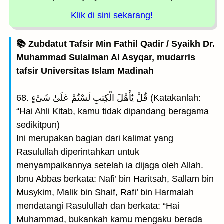
Klik di sini sekarang!
📚 Zubdatut Tafsir Min Fathil Qadir / Syaikh Dr.
Muhammad Sulaiman Al Asyqar, mudarris
tafsir Universitas Islam Madinah
68. قُلْ يٰٓأَهْلَ الْكِتٰبِ لَسْتُمْ عَلَىٰ شَىْءٍ (Katakanlah:
“Hai Ahli Kitab, kamu tidak dipandang beragama
sedikitpun)
Ini merupakan bagian dari kalimat yang
Rasulullah diperintahkan untuk
menyampaikannya setelah ia dijaga oleh Allah.
Ibnu Abbas berkata: Nafi’ bin Haritsah, Sallam bin
Musykim, Malik bin Shaif, Rafi’ bin Harmalah
mendatangi Rasulullah dan berkata: “Hai
Muhammad, bukankah kamu mengaku berada