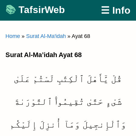
Skip
TafsirWeb
☰ Info
to
content
Home
»
Surat Al-Ma'idah
»
Ayat 68
Surat Al-Ma’idah Ayat 68
قُلْ يَٰٓأَهْلَ ٱلْكِتَٰبِ لَسْتُمْ عَلَىٰ
شَىْءٍ حَتَّىٰ تُقِيمُوا۟ ٱلتَّوْرَىٰةَ
وَٱلْإِنجِيلَ وَمَآ أُنزِلَ إِلَيْكُم