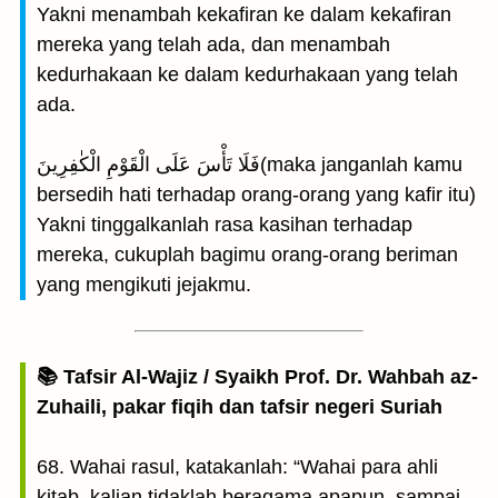
Yakni menambah kekafiran ke dalam kekafiran
mereka yang telah ada, dan menambah
kedurhakaan ke dalam kedurhakaan yang telah
ada.
فَلَا تَأْسَ عَلَى الْقَوْمِ الْكٰفِرِينَ(maka janganlah kamu
bersedih hati terhadap orang-orang yang kafir itu)
Yakni tinggalkanlah rasa kasihan terhadap
mereka, cukuplah bagimu orang-orang beriman
yang mengikuti jejakmu.
📚 Tafsir Al-Wajiz / Syaikh Prof. Dr. Wahbah az-
Zuhaili, pakar fiqih dan tafsir negeri Suriah
68. Wahai rasul, katakanlah: “Wahai para ahli
kitab, kalian tidaklah beragama apapun, sampai