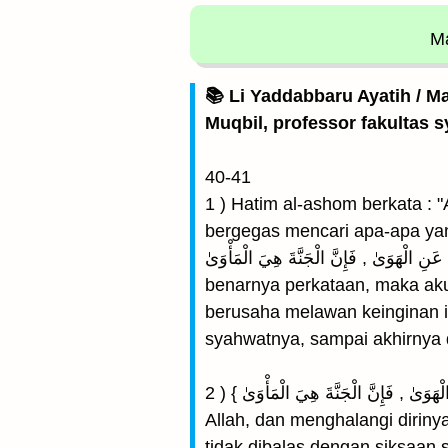
Ma
📚 Li Yaddabbaru Ayatih / M
Muqbil, professor fakultas s
40-41
1 ) Hatim al-ashom berkata :
bergegas mencari apa-apa yang menj
مَقَامَ رَبِّهِ وَنَهَى النَّفْسَ عَنِ الْهَوَىٰ , فَإِنَّ الْجَنَّةَ هِيَ الْمَأْوَىٰ 
benarnya perkataan, maka aku
berusaha melawan keinginan i
syahwatnya, sampai akhirnya 
2 ) { وَأَمَّا مَنْ خَافَ مَقَامَ رَبِّهِ وَنَهَى النَّفْسَ عَنِ الْهَوَىٰ , فَإِنَّ الْجَنَّةَ هِيَ الْمَأْوَىٰ } Setiap muslim butuh dengan rasa takut kepada
Allah, dan menghalangi dirin
tidak dibalas dengan siksaan s