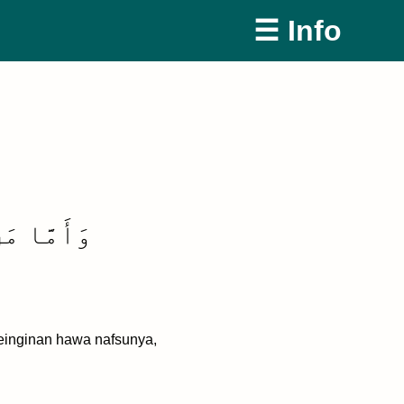
☰ Info
وَأَمَّا مَ
einginan hawa nafsunya,