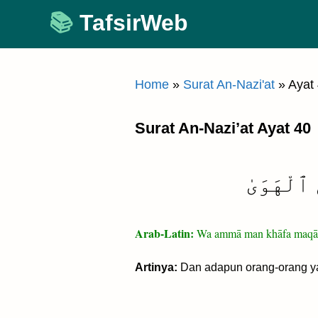
Skip
TafsirWeb
to
content
Home
»
Surat An-Nazi'at
»
Ayat
Surat An-Nazi’at Ayat 40
 ٱلْهَوَىٰ
Arab-Latin:
Wa ammā man khāfa maqāma
Artinya:
Dan adapun orang-orang ya