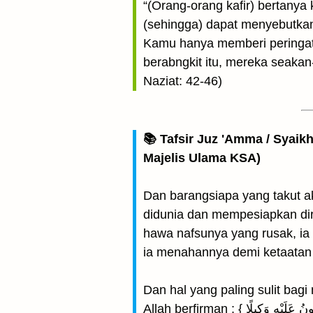
“(Orang-orang kafir) bertany
(sehingga) dapat menyebutka
Kamu hanya memberi peringata
berabngkit itu, mereka seakan-
Naziat: 42-46)
📚 Tafsir Juz 'Amma / Syaik
Majelis Ulama KSA)
Dan barangsiapa yang takut a
didunia dan mempesiapkan dir
hawa nafsunya yang rusak, ia 
ia menahannya demi ketaatan 
Dan hal yang paling sulit ba
Allah berfirman : { أَرَأَيْتَ مَنِ اتَّخَذَ إِلَٰهَهُ هَوَاهُ أَفَأَنْتَ تَكُونُ عَلَيْهِ وَكِيلًا } ( Terangkanlah kepadaku tentang orang yang