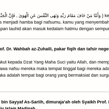
s menjadi hamba bagi nafsumu, kamu yang menyembah d
 kapan tauhid akan masuk kedalam hatimu dengan sempu
rof. Dr. Wahbah az-Zuhaili, pakar fiqih dan tafsir nege
kut kepada Dzat Yang Maha Suci yaitu Allah, dan mempe
 nafsu mereka maka tempat tinggal bagi mereka adala
raka adalah tempat bagi orang yang bermaksiat dan surg
z bin Sayyaf As-Sariih, dimuraja’ah oleh Syaikh Prof.
Univ Islam Madinah