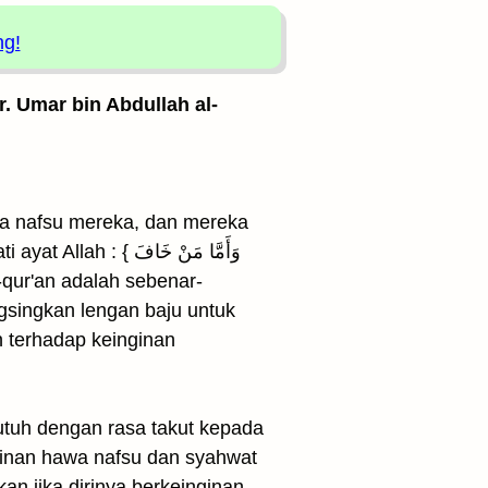
ng!
. Umar bin Abdullah al-
awa nafsu mereka, dan mereka
وَأَمَّا مَنْ خَاف
gsingkan lengan baju untuk
 terhadap keinginan
ginan hawa nafsu dan syahwat
an jika dirinya berkeinginan