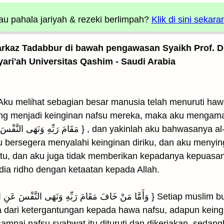
u pahala jariyah
& rezeki berlimpah?
Klik di sini sekara
arkaz Tadabbur di bawah pengawasan Syaikh Prof. Dr
yari'ah Universitas Qashim - Saudi Arabia
 "Aku melihat sebagian besar manusia telah menuruti h
adi keinginan nafsu mereka, maka aku mengamati ayat Allah : { َ
} , dan yakinlah aku bahwasanya al-qur'an adalah sebenar-
 bersegera menyalahi keinginan diriku, dan aku menyin
tu, dan aku juga tidak memberikan kepadanya kepuasan
dia ridho dengan ketaatan kepada Allah.
ya dari ketergantungan kepada hawa nafsu, adapun kein
ampai nafsu syahwat itu dituruti dan dikerjakan, sedangk