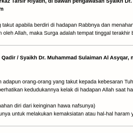
arkaz Tafsir Riyadh, di bawah pengawasan Syaikh Dr. 
am
 takut apabila berdiri di hadapan Rabbnya dan menahan
oleh Allah, maka Surga adalah tempat tinggal terakhir 
l Qadir / Syaikh Dr. Muhammad Sulaiman Al Asyqar, m
وَأَمَّا مَنْ خَافَ مَقَامَ رَبِّ (Dan adapun orang-orang yang takut kepada kebesara
rhatikan kedudukannya kelak di hadapan Allah saat har
وَنَهَى النَّفْسَ( dan menahan diri dari keinginan hawa nafsunya)
nya untuk melakukan kemaksiatan atau hal-hal haram y