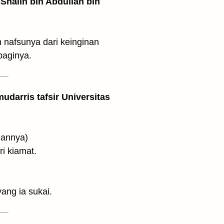
Shalih bin Abdullah bin
 nafsunya dari keinginan
baginya.
udarris tafsir Universitas
n Tuhannya)
i kiamat.
ang ia sukai.