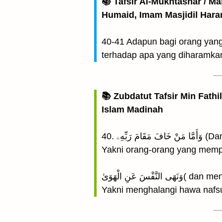
📚 Tafsir Al-Mukhtashar / M
Humaid, Imam Masjidil Har
40-41 Adapun bagi orang yang
terhadap apa yang diharamkan 
📚 Zubdatut Tafsir Min Fathi
Islam Madinah
40. هِۦ
Yakni orang-orang yang mempe
 عَنِ الْهَوَىٰ
Yakni menghalangi hawa nafsu