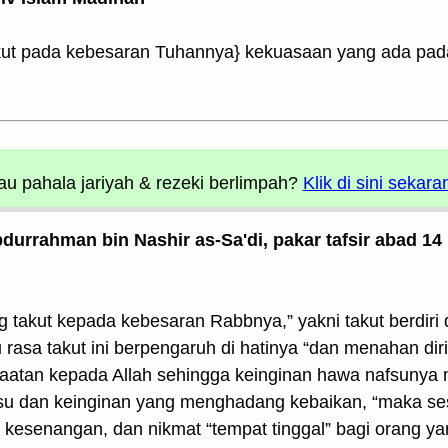
kut pada kebesaran Tuhannya} kekuasaan yang ada pad
u pahala jariyah
& rezeki berlimpah?
Klik di sini sekara
Abdurrahman bin Nashir as-Sa'di, pakar tafsir abad 14
 takut kepada kebesaran Rabbnya,” yakni takut berdiri
 rasa takut ini berpengaruh di hatinya “dan menahan dir
atan kepada Allah sehingga keinginan hawa nafsunya m
su dan keinginan yang menghadang kebaikan, “maka se
esenangan, dan nikmat “tempat tinggal” bagi orang yang 