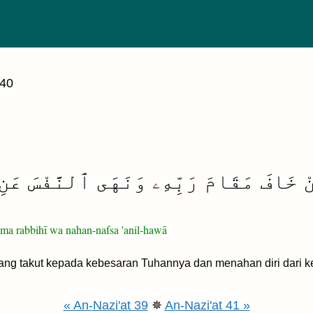
 40
نْ خَافَ مَقَامَ رَبِّهِۦ وَنَهَى ٱلنَّفْسَ عَنِ
 rabbihī wa nahan-nafsa 'anil-hawā
ng takut kepada kebesaran Tuhannya dan menahan diri dari k
« An-Nazi'at 39
✵
An-Nazi'at 41 »