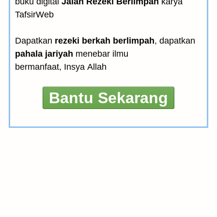
buku digital
Jalan Rezeki Berlimpah
karya
TafsirWeb
Dapatkan
rezeki berkah berlimpah
, dapatkan
pahala jariyah
menebar ilmu
bermanfaat, Insya Allah
Bantu Sekarang