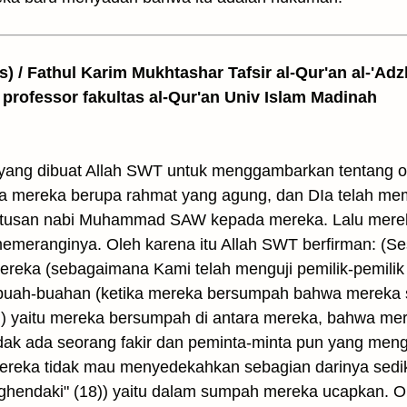
as) / Fathul Karim Mukhtashar Tafsir al-Qur'an al-'Adz
 professor fakultas al-Qur'an Univ Islam Madinah
ang dibuat Allah SWT untuk menggambarkan tentang or
da mereka berupa rahmat yang agung, dan DIa telah me
gutusan nabi Muhammad SAW kepada mereka. Lalu mer
emeranginya. Oleh karena itu Allah SWT berfirman: (S
ereka (sebagaimana Kami telah menguji pemilik-pemilik
uah-buahan (ketika mereka bersumpah bahwa mereka
ari) yaitu mereka bersumpah di antara mereka, bahwa m
idak ada seorang fakir dan peminta-minta pun yang men
reka tidak mau menyedekahkan sebagian darinya sediki
hendaki" (18)) yaitu dalam sumpah mereka ucapkan. Ole