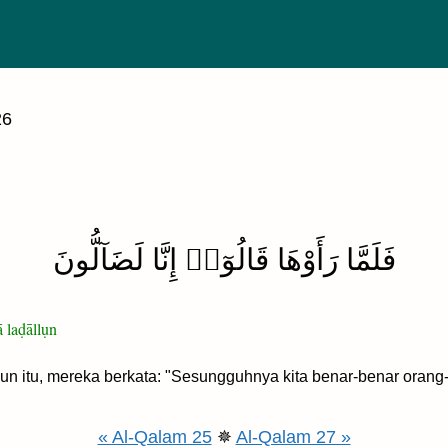
26
فَلَمَّا رَأَوْهَا قَالُوٓا۟ إِنَّا لَضَآلُّونَ
 laḍāllụn
un itu, mereka berkata: "Sesungguhnya kita benar-benar orang-o
« Al-Qalam 25
✵
Al-Qalam 27 »