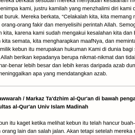
ereka berkata sesudah mereka menyadari kesalahan mer
menimpa kami, justru kamilah yang menzhalimi diri kam
at buruk. Mereka berkata, “Celakalah kita, kita meman
rang-orang fakir dan menyelisihi perintah Allah. Semo
n kita, karena kami sudah mengakui kesalahan kita dan
 kita semata, kita mengharapkan maafNya, dan memint
milik kebun itu merupakan hukuman Kami di dunia bagi s
 Allah berikan kepadanya berupa nikmat-nikmat dan tid
nar-benar lebih besar dan lebih keras daripada azab du
meninggalkan apa yang mendatangkan azab.
awwarah / Markaz Ta'dzhim al-Qur'an di bawah peng
ultas al-Qur'an Univ Islam Madinah
un itu kaget ketika melihat kebun itu telah hancur bu
 orang lain dan salah jalan. Akan tetapi setelah mere