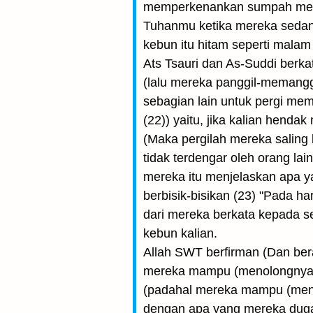
memperkenankan sumpah mereka,
Tuhanmu ketika mereka sedang 
kebun itu hitam seperti malam
Ats Tsauri dan As-Suddi berka
(lalu mereka panggil-memanggi
sebagian lain untuk pergi me
(22)) yaitu, jika kalian hend
(Maka pergilah mereka saling 
tidak terdengar oleh orang l
mereka itu menjelaskan apa y
berbisik-bisikan (23) "Pada h
dari mereka berkata kepada s
kebun kalian.
Allah SWT berfirman (Dan bera
mereka mampu (menolongnya))
(padahal mereka mampu (meno
dengan apa yang mereka duga 