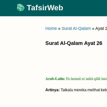
Skip
TafsirWeb
to
content
Home
»
Surat Al-Qalam
»
Ayat 
Surat Al-Qalam Ayat 26
Arab-Latin:
Fa lammā ra`auhā qālū innā
Artinya:
Tatkala mereka melihat keb