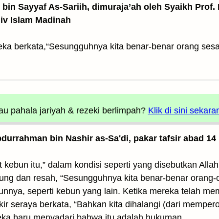
z bin Sayyaf As-Sariih, dimuraja’ah oleh Syaikh Prof.
Univ Islam Madinah
reka berkata,“Sesungguhnya kita benar-benar orang ses
u pahala jariyah
& rezeki berlimpah?
Klik di sini sekara
Abdurrahman bin Nashir as-Sa'di, pakar tafsir abad 14
 kebun itu,” dalam kondisi seperti yang disebutkan Alla
ung dan resah, “Sesungguhnya kita benar-benar orang-or
unnya, seperti kebun yang lain. Ketika mereka telah me
ir seraya berkata, “Bahkan kita dihalangi (dari memperol
reka baru menyadari bahwa itu adalah hukuman.