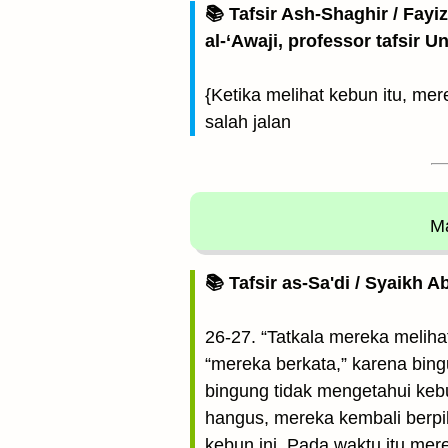
📚 Tafsir Ash-Shaghir / Fayi
al-‘Awaji, professor tafsir 
{Ketika melihat kebun itu, me
salah jalan
Ma
📚 Tafsir as-Sa'di / Syaikh 
26-27. “Tatkala mereka melihat
“mereka berkata,” karena bing
bingung tidak mengetahui keb
hangus, mereka kembali berpik
kebun ini. Pada waktu itu me