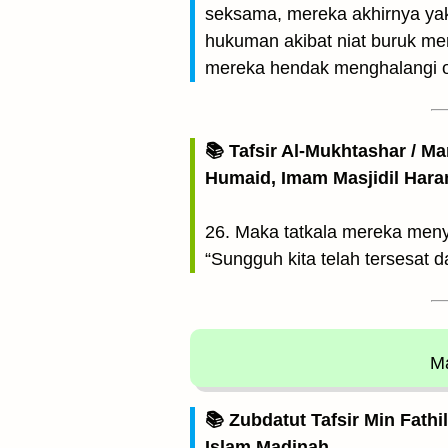
seksama, mereka akhirnya yak
hukuman akibat niat buruk me
mereka hendak menghalangi o
📚 Tafsir Al-Mukhtashar / M
Humaid, Imam Masjidil Har
26. Maka tatkala mereka meny
“Sungguh kita telah tersesat d
Ma
📚 Zubdatut Tafsir Min Fathi
Islam Madinah