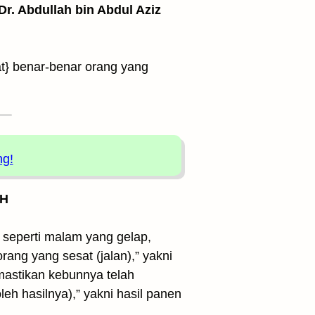
 Dr. Abdullah bin Abdul Aziz
at} benar-benar orang yang
ng!
 H
h seperti malam yang gelap,
ang yang sesat (jalan),” yakni
mastikan kebunnya telah
eh hasilnya),” yakni hasil panen