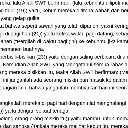
 lalu Allah SWT berfirman: (lalu kebun itu diliputi ma
tidur (19)) yaitu, kebun mereka ditimpa wabah dan benc
 yang gelap gulita
ta bahwa seperti sawah yang telah dipanen, yakni kerin
l di pagi hari (21)) yaitu ketika waktu pagi datang, se
manen ("Pergilah di waktu pagi (ini) ke kebunmu jika k
ak memanen buahnya.
berbisik-bisikan (23)) yaitu dengan saling berbicara di
ain. Kemudian Allah SWT yang Mengetahui semua rahasia 
ang mereka bisikkan itu, Maka Allah SWT berfirman: (Ma
ari ini janganlah ada seorang miskin pun masuk ke dalam
ebagian lain, bahwa janganlah membiarkan hari ini seor
ngkatlah mereka di pagi hari dengan niat menghalangi 
 yaitu dengan sekuat tenaga.
long orang-orang miskin itu)) yaitu mampu untuk mema
dan sangka (Tatkala mereka melihat kebun itu, mereka