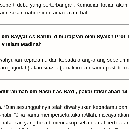
 seperti debu yang berterbangan. Kemudian kalian akan
aun selain nabi lebih utama dalam hal ini
z bin Sayyaf As-Sariih, dimuraja’ah oleh Syaikh Prof.
Univ Islam Madinah
iwahyukan kepadamu dan kepada orang-orang sebelumm
n gugurlah} akan sia-sia {amalmu dan kamu pasti term
Abdurrahman bin Nashir as-Sa'di, pakar tafsir abad 14
man, “Dan sesungguhnya telah diwahyukan kepadamu dan
-nabi, “Jika kamu mempersekutukan Allah, niscaya akan
idhafahkan yang berarti mencakup setiap amal perbuatan