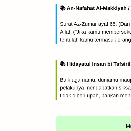
📚 An-Nafahat Al-Makkiyah 
Surat Az-Zumar ayat 65: (Da
Allah ("Jika kamu mempersek
tentulah kamu termasuk orang
📚 Hidayatul Insan bi Tafsir
Baik agamamu, duniamu maupu
pelakunya mendapatkan siksa.
tidak diberi upah, bahkan me
Ma