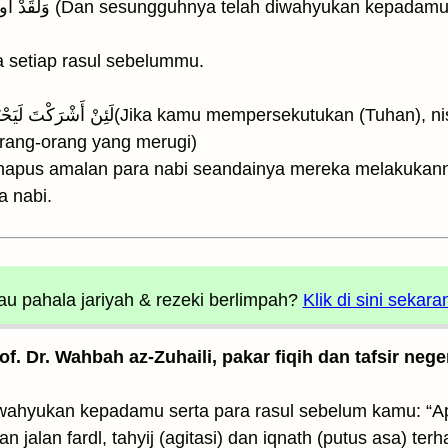
 setiap rasul sebelummu.
utukan (Tuhan), niscaya akan hapuslah amalmu
rang-orang yang merugi)
apus amalan para nabi seandainya mereka melakukannya
 nabi.
u pahala jariyah
& rezeki berlimpah?
Klik di sini sekara
rof. Dr. Wahbah az-Zuhaili, pakar fiqih dan tafsir nege
ewahyukan kepadamu serta para rasul sebelum kamu: “
n jalan fardl, tahyij (agitasi) dan iqnath (putus asa) te