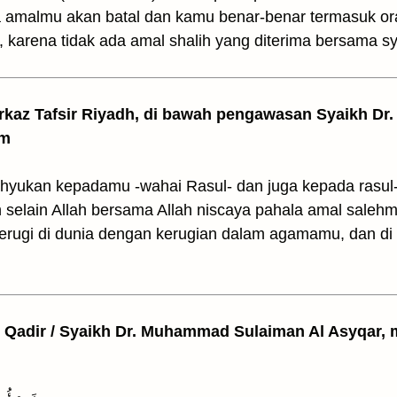
a amalmu akan batal dan kamu benar-benar termasuk ora
 karena tidak ada amal shalih yang diterima bersama syi
arkaz Tafsir Riyadh, di bawah pengawasan Syaikh Dr. 
am
ahyukan kepadamu -wahai Rasul- dan juga kepada rasu
lain Allah bersama Allah niscaya pahala amal salehmu
rugi di dunia dengan kerugian dalam agamamu, dan di 
l Qadir / Syaikh Dr. Muhammad Sulaiman Al Asyqar, m