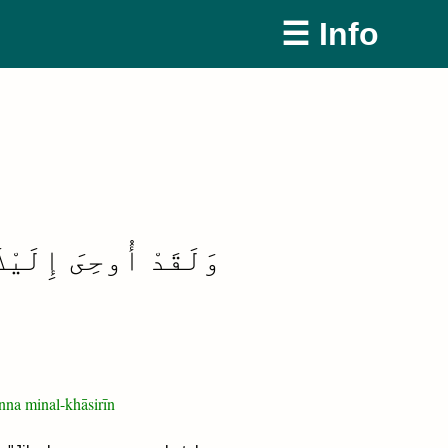
☰ Info
وَلَقَدْ أُوحِىَ إِلَيْكَ
anna minal-khāsirīn