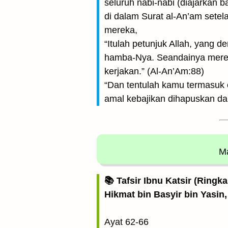
seluruh nabi-nabi (diajarkan 
di dalam Surat al-An’am sete
mereka,
“Itulah petunjuk Allah, yang
hamba-Nya. Seandainya merek
kerjakan.” (Al-An’Am:88)
“Dan tentulah kamu termasuk 
amal kebajikan dihapuskan da
Ma
📚 Tafsir Ibnu Katsir (Ringk
Hikmat bin Basyir bin Yasin,
Ayat 62-66