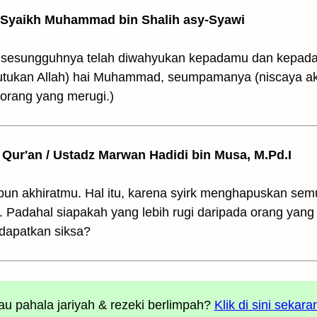
/ Syaikh Muhammad bin Shalih asy-Syawi
n sesungguhnya telah diwahyukan kepadamu dan kepada
utukan Allah) hai Muhammad, seumpamanya (niscaya a
orang yang merugi.)
il Qur'an / Ustadz Marwan Hadidi bin Musa, M.Pd.I
n akhiratmu. Hal itu, karena syirk menghapuskan se
 Padahal siapakah yang lebih rugi daripada orang ya
ndapatkan siksa?
u pahala jariyah
& rezeki berlimpah?
Klik di sini sekara