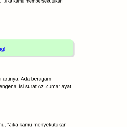
. "Jika kamu mempersekutukan
ng!
h artinya. Ada beragam
engenai isi surat Az-Zumar ayat
mu, “Jika kamu menyekutukan