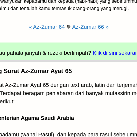
iwahyukan kepadamu dan kepada (nabi-nabi) yang sebelummu
almu dan tentulah kamu termasuk orang-orang yang merugi.
« Az-Zumar 64
✵
Az-Zumar 66 »
u pahala jariyah
& rezeki berlimpah?
Klik di sini sekara
g Surat Az-Zumar Ayat 65
t Az-Zumar Ayat 65 dengan text arab, latin dan terjema
i. Terdapat beragam penjabaran dari banyak mufassirin m
rikut:
enterian Agama Saudi Arabia
padamu (wahai Rasul), dan kepada para rasul sebelum