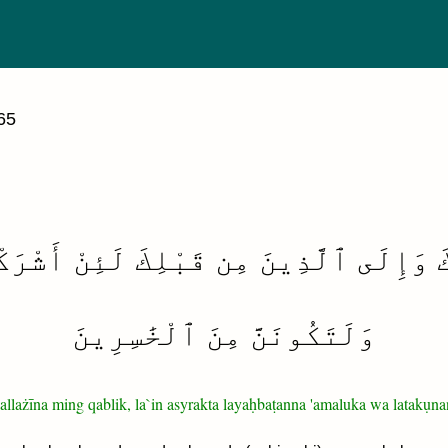
65
 وَإِلَى ٱلَّذِينَ مِن قَبْلِكَ لَئِنْ أَشْرَكْت
وَلَتَكُونَنَّ مِنَ ٱلْخَٰسِرِينَ
lallażīna ming qablik, la`in asyrakta layaḥbaṭanna 'amaluka wa latakụn