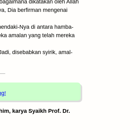
ebagaimana dikatakan oleh Allah
ya, Dia berfirman mengenai
hendaki-Nya di antara hamba-
eka amalan yang telah mereka
di, disebabkan syirik, amal-
ng!
him, karya Syaikh Prof. Dr.