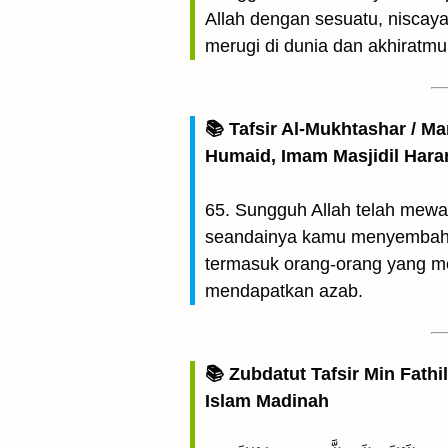
Allah dengan sesuatu, niscay
merugi di dunia dan akhiratmu,
📚 Tafsir Al-Mukhtashar / M
Humaid, Imam Masjidil Har
65. Sungguh Allah telah mew
seandainya kamu menyembah se
termasuk orang-orang yang me
mendapatkan azab.
📚 Zubdatut Tafsir Min Fathi
Islam Madinah