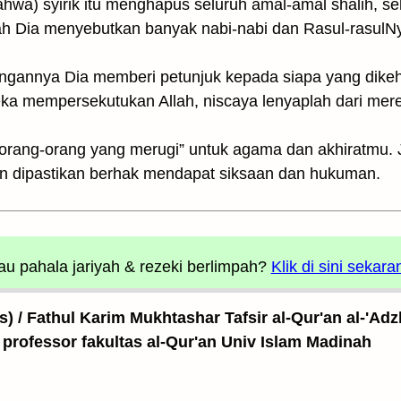
bahwa) syirik itu menghapus seluruh amal-amal shalih, s
lah Dia menyebutkan banyak nabi-nabi dan Rasul-rasulN
 dengannya Dia memberi petunjuk kepada siapa yang dike
a mempersekutukan Allah, niscaya lenyaplah dari mer
orang-orang yang merugi” untuk agama dan akhiratmu. Ja
n dipastikan berhak mendapat siksaan dan hukuman.
u pahala jariyah
& rezeki berlimpah?
Klik di sini sekara
as) / Fathul Karim Mukhtashar Tafsir al-Qur'an al-'Adz
 professor fakultas al-Qur'an Univ Islam Madinah