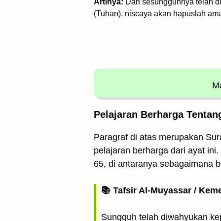
Artinya:
Dan sesungguhnya telah d
(Tuhan), niscaya akan hapuslah am
Ma
Pelajaran Berharga Tentan
Paragraf di atas merupakan Sura
pelajaran berharga dari ayat in
65, di antaranya sebagaimana be
📚 Tafsir Al-Muyassar / Kem
Sungguh telah diwahyukan ke