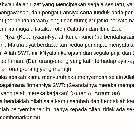
hwa Dialah Dzat yang Menciptakan segala sesuatu, yan
engawasan, dan pengaturanNya serta tunduk pada perin
i (perbendaharaan) langit dan bumi) Mujahid berkata b
emikian juga dikatakan oleh Qatadah dan Ibnu Zaid
anNya: (Kepunyaan-Nyalah kunci-kunci (perbendaharaan)
umi. Makna ayat berdasarkan kedua pendapat menyatak
n Allah SWT. milikNyalah kerajaan dan segala puji, da
 berfirman: (Dan orang-orang yang kafir terhadap ayat-ay
ulah orang-orang yang merugi)
Maka apakah kamu menyuruh aku menyembah selain Allah
sebagaimana firmanNya SWT: (Seandainya mereka memper
yang telah mereka kerjakan) (Surah Al-An'am: 88)
aka hendaklah Allah saja kamu sembah dan hendak­lah k
anlah penyembahan itu hanya kepada Allah, tidak ada s
n membenarkanmu