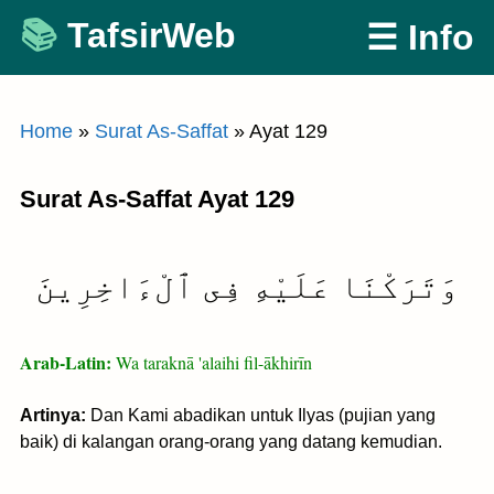
Skip
TafsirWeb
☰ Info
to
content
Home
»
Surat As-Saffat
»
Ayat 129
Surat As-Saffat Ayat 129
وَتَرَكْنَا عَلَيْهِ فِى ٱلْءَاخِرِينَ
Arab-Latin:
Wa taraknā 'alaihi fil-ākhirīn
Artinya:
Dan Kami abadikan untuk Ilyas (pujian yang
baik) di kalangan orang-orang yang datang kemudian.