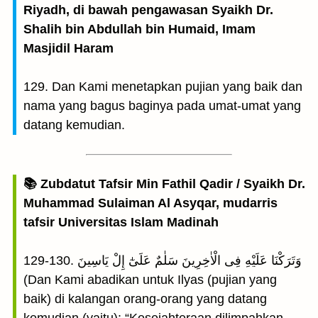
Riyadh, di bawah pengawasan Syaikh Dr.
Shalih bin Abdullah bin Humaid, Imam
Masjidil Haram
129. Dan Kami menetapkan pujian yang baik dan
nama yang bagus baginya pada umat-umat yang
datang kemudian.
📚 Zubdatut Tafsir Min Fathil Qadir / Syaikh Dr.
Muhammad Sulaiman Al Asyqar, mudarris
tafsir Universitas Islam Madinah
129-130. وَتَرَكْنَا عَلَيْهِ فِى الْاٰخِرِينَ سَلٰمٌ عَلَىٰٓ إِلْ يَاسِينَ
(Dan Kami abadikan untuk Ilyas (pujian yang
baik) di kalangan orang-orang yang datang