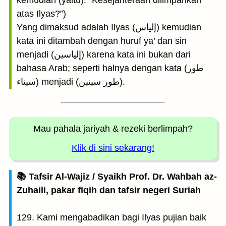
kemudian (yaitu): “Kesejahteraan dilimpahkan
atas Ilyas?”)
Yang dimaksud adalah Ilyas (إلياس) kemudian
kata ini ditambah dengan huruf ya’ dan sin
menjadi (إلياسين) karena kata ini bukan dari
bahasa Arab; seperti halnya dengan kata (طور
سيناء) menjadi (طور سينين).
Mau pahala jariyah
& rezeki berlimpah?
Klik di sini sekarang!
📚 Tafsir Al-Wajiz / Syaikh Prof. Dr. Wahbah az-
Zuhaili, pakar fiqih dan tafsir negeri Suriah
129. Kami mengabadikan bagi Ilyas pujian baik