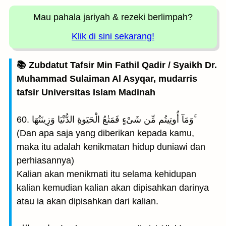
Mau pahala jariyah
& rezeki berlimpah?
Klik di sini sekarang!
📚 Zubdatut Tafsir Min Fathil Qadir / Syaikh Dr.
Muhammad Sulaiman Al Asyqar, mudarris
tafsir Universitas Islam Madinah
60. وَمَآ أُوتِيتُم مِّن شَىْءٍ فَمَتٰعُ الْحَيَوٰةِ الدُّنْيَا وَزِينَتُهَا ۚ
(Dan apa saja yang diberikan kepada kamu,
maka itu adalah kenikmatan hidup duniawi dan
perhiasannya)
Kalian akan menikmati itu selama kehidupan
kalian kemudian kalian akan dipisahkan darinya
atau ia akan dipisahkan dari kalian.