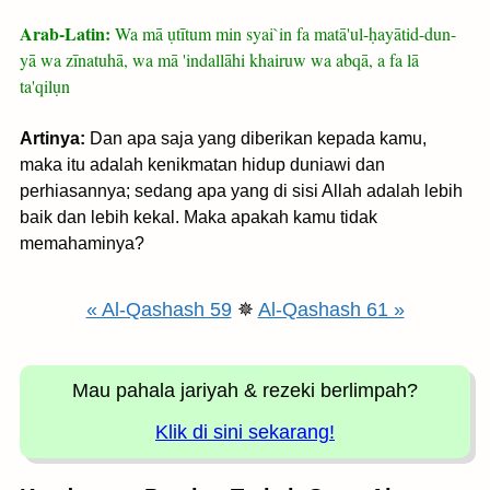
Arab-Latin:
Wa mā ụtītum min syai`in fa matā'ul-ḥayātid-dun-
yā wa zīnatuhā, wa mā 'indallāhi khairuw wa abqā, a fa lā
ta'qilụn
Artinya:
Dan apa saja yang diberikan kepada kamu,
maka itu adalah kenikmatan hidup duniawi dan
perhiasannya; sedang apa yang di sisi Allah adalah lebih
baik dan lebih kekal. Maka apakah kamu tidak
memahaminya?
« Al-Qashash 59
✵
Al-Qashash 61 »
Mau pahala jariyah
& rezeki berlimpah?
Klik di sini sekarang!