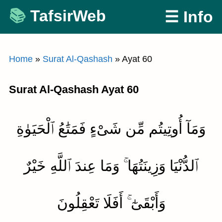
Skip
TafsirWeb
☰ Info
to
content
Home
»
Surat Al-Qashash
»
Ayat 60
Surat Al-Qashash Ayat 60
وَمَآ أُوتِيتُم مِّن شَىْءٍ فَمَتَٰعُ ٱلْحَيَوٰةِ
ٱلدُّنْيَا وَزِينَتُهَا ۚ وَمَا عِندَ ٱللَّهِ خَيْرٌ
وَأَبْقَىٰٓ ۚ أَفَلَا تَعْقِلُونَ