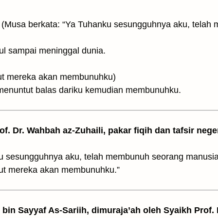
ul sampai meninggal dunia.
فَأَ(maka aku takut mereka akan membunuhku)
 menuntut balas dariku kemudian membunuhku.
rof. Dr. Wahbah az-Zuhaili, pakar fiqih dan tafsir nege
ku sesungguhnya aku, telah membunuh seorang manusia 
akut mereka akan membunuhku.”
z bin Sayyaf As-Sariih, dimuraja’ah oleh Syaikh Prof.