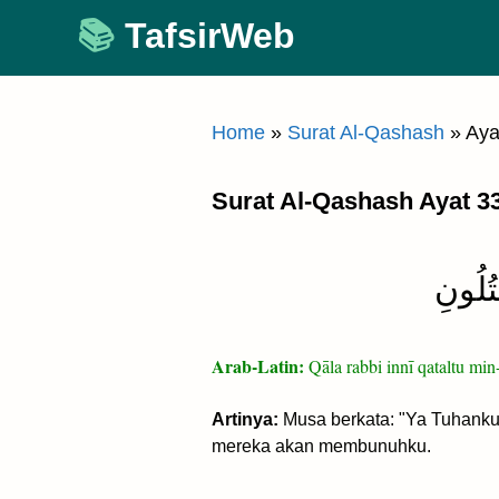
Skip
TafsirWeb
to
content
Home
»
Surat Al-Qashash
»
Aya
Surat Al-Qashash Ayat 3
تُلُونِ
Arab-Latin:
Qāla rabbi innī qataltu mi
Artinya:
Musa berkata: "Ya Tuhanku
mereka akan membunuhku.