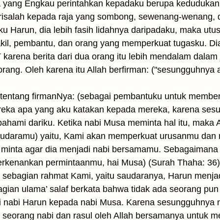
a yang Engkau perintahkan kepadaku berupa kedudukan 
salah kepada raja yang sombong, sewenang-wenang, dan
ku Harun, dia lebih fasih lidahnya daripadaku, maka ut
kil, pembantu, dan orang yang memperkuat tugasku. D
karena berita dari dua orang itu lebih mendalam dalam 
rang. Oleh karena itu Allah berfirman: ("sesungguhnya
tentang firmanNya: (sebagai pembantuku untuk membena
reka apa yang aku katakan kepada mereka, karena s
pahami dariku. Ketika nabi Musa meminta hal itu, maka 
udaramu) yaitu, Kami akan memperkuat urusanmu da
minta agar dia menjadi nabi bersamamu. Sebagaimana A
perkenankan permintaanmu, hai Musa) (Surah Thaha: 36)
ebagian rahmat Kami, yaitu saudaranya, Harun menjadi
agian ulama’ salaf berkata bahwa tidak ada seorang pun
ri nabi Harun kepada nabi Musa. Karena sesungguhnya
 seorang nabi dan rasul oleh Allah bersamanya untuk m