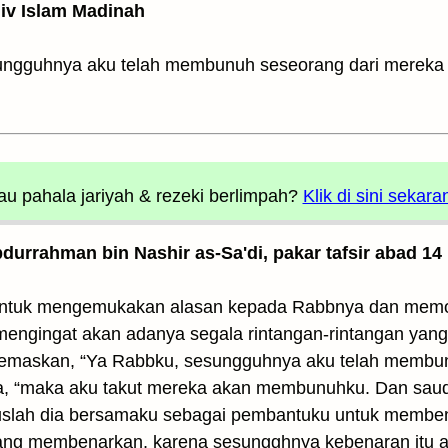
Univ Islam Madinah
sungguhnya aku telah membunuh seseorang dari mereka 
u pahala jariyah
& rezeki berlimpah?
Klik di sini sekara
Abdurrahman bin Nashir as-Sa'di, pakar tafsir abad 14
 untuk mengemukakan alasan kepada Rabbnya dan memo
engingat akan adanya segala rintangan-rintangan yang
emaskan, “Ya Rabbku, sesungguhnya aku telah membun
, “maka aku takut mereka akan membunuhku. Dan saudar
tuslah dia bersamaku sebagai pembantuku untuk memben
ng membenarkan, karena sesungghnya kebenaran itu aka