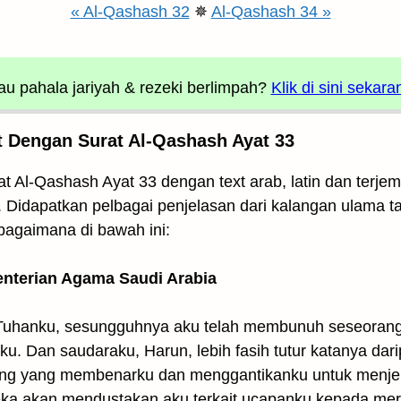
« Al-Qashash 32
✵
Al-Qashash 34 »
u pahala jariyah
& rezeki berlimpah?
Klik di sini sekara
 Dengan Surat Al-Qashash Ayat 33
t Al-Qashash Ayat 33 dengan text arab, latin dan terjem
. Didapatkan pelbagai penjelasan dari kalangan ulama taf
bagaimana di bawah ini:
enterian Agama Saudi Arabia
 Tuhanku, sesungguhnya aku telah membunuh seseorang 
. Dan saudaraku, Harun, lebih fasih tutur katanya dari
ng yang membenarku dan menggantikanku untuk menje
ka akan mendustakan aku terkait ucapanku kepada mer