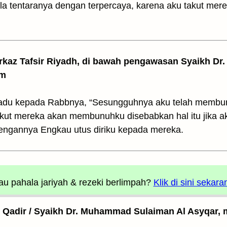
la tentaranya dengan terpercaya, karena aku takut mer
arkaz Tafsir Riyadh, di bawah pengawasan Syaikh Dr. 
am
adu kepada Rabbnya, “Sesungguhnya aku telah membu
kut mereka akan membunuhku disebabkan hal itu jika a
engannya Engkau utus diriku kepada mereka.
u pahala jariyah
& rezeki berlimpah?
Klik di sini sekara
l Qadir / Syaikh Dr. Muhammad Sulaiman Al Asyqar, m