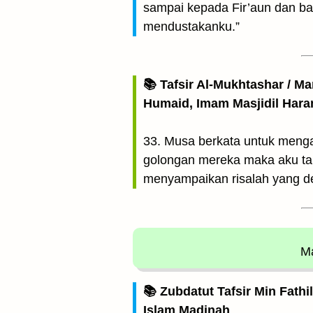
sampai kepada Fir’aun dan ba
mendustakanku.”
📚 Tafsir Al-Mukhtashar / M
Humaid, Imam Masjidil Har
33. Musa berkata untuk meng
golongan mereka maka aku ta
menyampaikan risalah yang d
Ma
📚 Zubdatut Tafsir Min Fathi
Islam Madinah