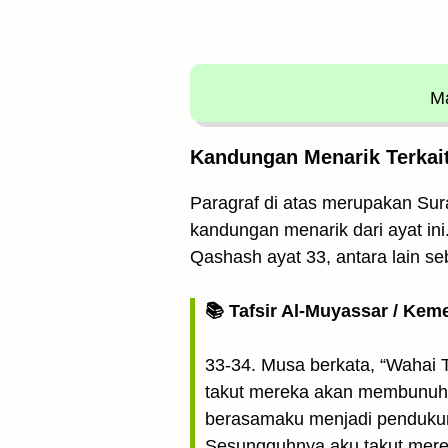
Ma
Kandungan Menarik Terkait
Paragraf di atas merupakan Sura
kandungan menarik dari ayat ini
Qashash ayat 33, antara lain se
📚 Tafsir Al-Muyassar / Kem
33-34. Musa berkata, “Wahai
takut mereka akan membunuhku
berasamaku menjadi penduku
Sesungguhnya aku takut mere