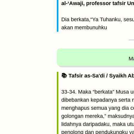
al-‘Awaji, professor tafsir 
Dia berkata,“Ya Tuhanku, se
akan membunuhku
Ma
📚 Tafsir as-Sa'di / Syaikh 
33-34. Maka “berkata” Musa
dibebankan kepadanya serta m
menghapus semua yang dia c
golongan mereka,” maksudnya
lidahnya daripadaku, maka u
penolong dan pendukungku ya