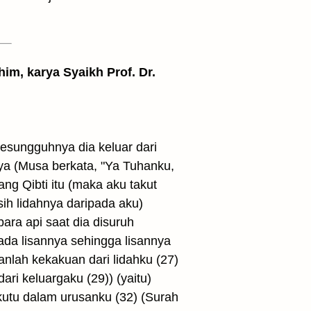
him, karya Syaikh Prof. Dr.
esungguhnya dia keluar dari
nya (Musa berkata, "Ya Tuhanku,
g Qibti itu (maka aku takut
ih lidahnya daripada aku)
ra api saat dia disuruh
ada lisannya sehingga lisannya
anlah kekakuan dari lidahku (27)
ri keluargaku (29)) (yaitu)
kutu dalam urusanku (32) (Surah