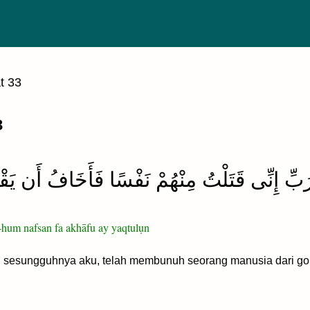
t 33
3
بِّ إِنِّى قَتَلْتُ مِنْهُمْ نَفْسًا فَأَخَافُ أَن يَقْ
n-hum nafsan fa akhāfu ay yaqtulụn
 sesungguhnya aku, telah membunuh seorang manusia dari go