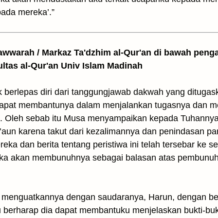
pada mereka’.”
awwarah / Markaz Ta'dzhim al-Qur'an di bawah peng
ultas al-Qur'an Univ Islam Madinah
berlepas diri dari tanggungjawab dakwah yang ditugask
dapat membantunya dalam menjalankan tugasnya dan me
. Oleh sebab itu Musa menyampaikan kepada Tuhanny
’aun karena takut dari kezalimannya dan penindasan par
 dan berita tentang peristiwa ini telah tersebar ke sel
eka akan membunuhnya sebagai balasan atas pembunuha
menguatkannya dengan saudaranya, Harun, dengan berka
erharap dia dapat membantuku menjelaskan bukti-bukti d