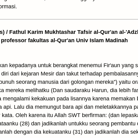
ormasi.
as) / Fathul Karim Mukhtashar Tafsir al-Qur'an al-'Adz
 professor fakultas al-Qur'an Univ Islam Madinah
an kepadanya untuk berangkat menemui Fir'aun yang s
 diri dari kejaran Mesir dan takut terhadap pembalasan
nuh seorang manusia dari golongan mereka”) yaitu oran
 mereka melihatku (Dan saudaraku Harun, dia lebih fas
a mengalami kekakuan pada lisannya karena memakan ba
a api. Lalu dia memungut bara api dan meletakkannya p
r kata. Oleh karena itu Allah SWT berfirman: (dan lepask
aanku (28) dan jadikanlah untukku seorang pembantu da
anlah dengan dia kekuatanku (31) dan jadikanlah dia se