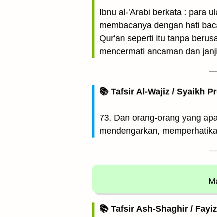
Ibnu al-'Arabi berkata : para
membacanya dengan hati baca
Qur'an seperti itu tanpa ber
mencermati ancaman dan janji
📚 Tafsir Al-Wajiz / Syaikh P
73. Dan orang-orang yang ap
mendengarkan, memperhatikan
Ma
📚 Tafsir Ash-Shaghir / Fayi