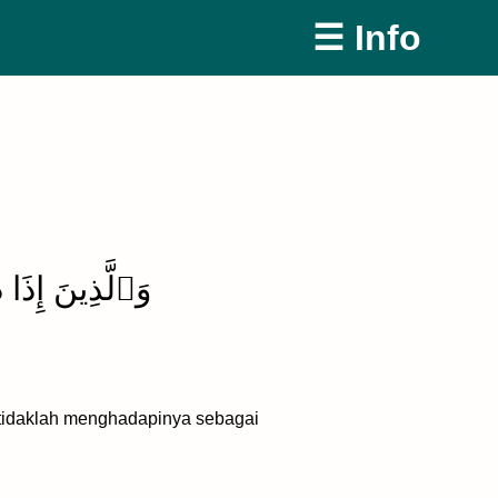
☰ Info
وَٱلَّذِينَ إِذَا ذ
 tidaklah menghadapinya sebagai