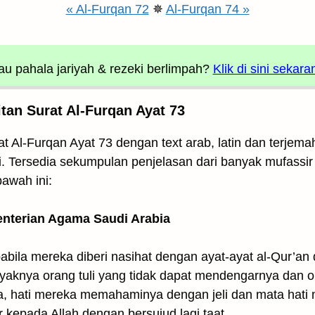
« Al-Furqan 72
✵
Al-Furqan 74 »
u pahala jariyah
& rezeki berlimpah?
Klik di sini sekara
tan Surat Al-Furqan Ayat 73
t Al-Furqan Ayat 73 dengan text arab, latin dan terjem
i. Tersedia sekumpulan penjelasan dari banyak mufassir
bawah ini:
enterian Agama Saudi Arabia
bila mereka diberi nasihat dengan ayat-ayat al-Qur’an d
yaknya orang tuli yang tidak dapat mendengarnya dan o
a, hati mereka memahaminya dengan jeli dan mata hati 
epada Allah dengan bersujud lagi taat.