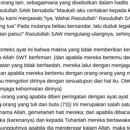
orang lain, sebagaimana yang disebutkan dalam hadits 
sulullah SAW bersabda:”Maukah aku ceritakan kepada ka
 Lalu kami menjawab,"Iya, Wahai Rasulullah” Rasululla
ng tua” Pada mulanya beliau bersandar, lalu duduk tega
sian palsu!" Rasulullah SAW mengulang-ulangnya, sehi
teks ayat ini bahwa makna yang tidak memberikan kes
u Allah SWT berfirman: (dan apabila mereka bertemu de
tan yang tidak berfaedah, mereka lalui dengan menjaga
dan apabila mereka bertemu dengan orang-orang yang 
 mengotori dirinya dengan sesuatupun dari hal itu. Oleh
enjaga kehormatan dirinya)
-orang yang apabila diberi peringatan dengan ayat-ayat
rang yang tuli dan buta (73)) Ini merupakan salah satu
 nama Allah, gemetarlah hati mereka; dan apabila dibac
a (karenanya) dan kepada Tuhanlah mereka bertawakal)
esungguhnya apabila dia mendengar kalam Allah, maka 