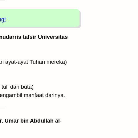
ng!
udarris tafsir Universitas
ri peringatan dengan ayat-ayat Tuhan mereka)
ng yang tuli dan buta)
ngambil manfaat darinya.
. Umar bin Abdullah al-