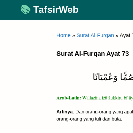
Skip
TafsirWeb
to
content
Home
»
Surat Al-Furqan
»
Ayat 
Surat Al-Furqan Ayat 73
ُمًّا وَعُمْيَانًا
Arab-Latin:
Wallażīna iżā żukkirụ bi`
Artinya:
Dan orang-orang yang apab
orang-orang yang tuli dan buta.