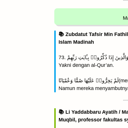
Ma
📚 Zubdatut Tafsir Min Fathi
Islam Madinah
Yakni dengan al-Qur’an.
يَانًا
Namun mereka menyambutnya 
📚 Li Yaddabbaru Ayatih / M
Muqbil, professor fakultas s