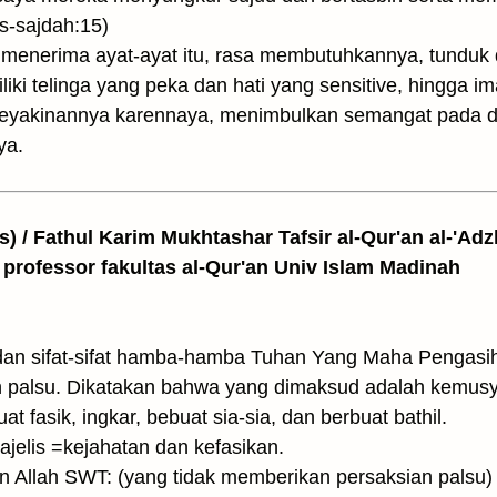
s-sajdah:15)
enerima ayat-ayat itu, rasa membutuhkannya, tunduk
ki telinga yang peka dan hati yang sensitive, hingga 
eyakinannya karennaya, menimbulkan semangat pada di
ya.
as) / Fathul Karim Mukhtashar Tafsir al-Qur'an al-'Adz
 professor fakultas al-Qur'an Univ Islam Madinah
dan sifat-sifat hamba-hamba Tuhan Yang Maha Pengasih
 palsu. Dikatakan bahwa yang dimaksud adalah kemus
t fasik, ingkar, bebuat sia-sia, dan berbuat bathil.
ajelis =kejahatan dan kefasikan.
 Allah SWT: (yang tidak memberikan persaksian palsu) y