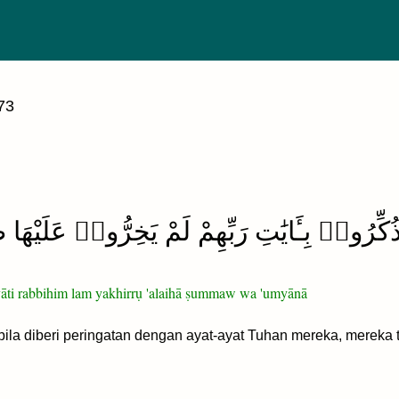
73
ُكِّرُوا۟ بِـَٔايَٰتِ رَبِّهِمْ لَمْ يَخِرُّوا۟ عَلَيْهَا ص
āyāti rabbihim lam yakhirrụ 'alaihā ṣummaw wa 'umyānā
ila diberi peringatan dengan ayat-ayat Tuhan mereka, mereka