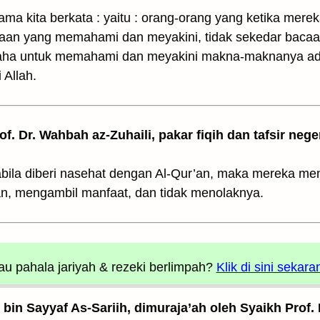
 ulama kita berkata : yaitu : orang-orang yang ketika me
an yang memahami dan meyakini, tidak sekedar bacaa
usaha untuk memahami dan meyakini makna-maknanya ada
 Allah.
rof. Dr. Wahbah az-Zuhaili, pakar fiqih dan tafsir nege
abila diberi nasehat dengan Al-Qur’an, maka mereka 
, mengambil manfaat, dan tidak menolaknya.
u pahala jariyah
& rezeki berlimpah?
Klik di sini sekara
z bin Sayyaf As-Sariih, dimuraja’ah oleh Syaikh Prof.