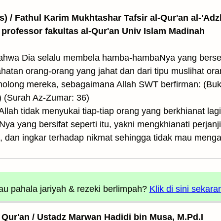
as) / Fathul Karim Mukhtashar Tafsir al-Qur'an al-'Adz
 professor fakultas al-Qur'an Univ Islam Madinah
ahwa Dia selalu membela hamba-hambaNya yang berser
hatan orang-orang yang jahat dan dari tipu muslihat or
olong mereka, sebagaimana Allah SWT berfirman: (Buk
 (Surah Az-Zumar: 36)
lah tidak menyukai tiap-tiap orang yang berkhianat lagi
 yang bersifat seperti itu, yakni mengkhianati perjan
, dan ingkar terhadap nikmat sehingga tidak mau menga
u pahala jariyah
& rezeki berlimpah?
Klik di sini sekara
il Qur'an / Ustadz Marwan Hadidi bin Musa, M.Pd.I