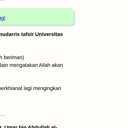
ng!
udarris tafsir Universitas
ang telah beriman)
 lain mengatakan Allah akan
. Umar bin Abdullah al-