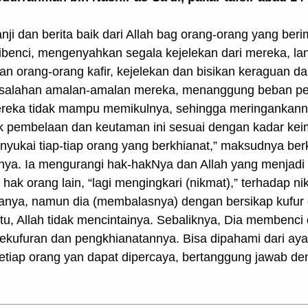
anji dan berita baik dari Allah bag orang-orang yang be
dibenci, mengenyahkan segala kejelekan dari mereka, l
atan orang-orang kafir, kejelekan dan bisikan keraguan d
kesalahan amalan-amalan mereka, menanggung beban pe
ereka tidak mampu memikulnya, sehingga meringankann
pembelaan dan keutaman ini sesuai dengan kadar keim
nyukai tiap-tiap orang yang berkhianat,” maksudnya b
nya. Ia mengurangi hak-hakNya dan Allah yang menjadi
ak orang lain, “lagi mengingkari (nikmat),” terhadap nik
nya, namun dia (membalasnya) dengan bersikap kufur 
itu, Allah tidak mencintainya. Sebaliknya, Dia membenc
kufuran dan pengkhianatannya. Bisa dipahami dari ayat
etiap orang yan dapat dipercaya, bertanggung jawab de