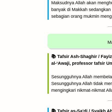
Maksudnya Allah akan menghuk
banyak di Makkah sedangkan o
sebagian orang mukmin mengh
Ma
📚 Tafsir Ash-Shaghir / Fayi
al-‘Awaji, professor tafsir 
Sesungguhnya Allah membela} 
Sesungguhnya Allah tidak meny
mengingkari nikmat-nikmat Al
📚 Tafsir as-Sa'di / Syaikh 