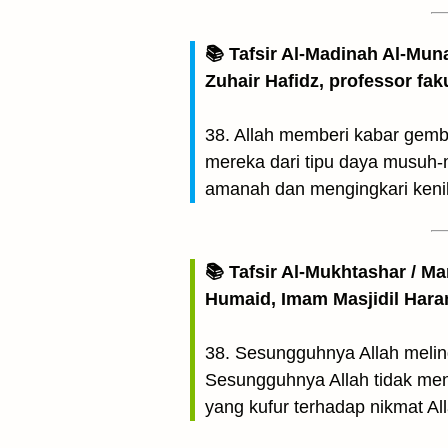
📚 Tafsir Al-Madinah Al-Mun
Zuhair Hafidz, professor fak
38. Allah memberi kabar gem
mereka dari tipu daya musuh-
amanah dan mengingkari ken
📚 Tafsir Al-Mukhtashar / M
Humaid, Imam Masjidil Har
38. Sesungguhnya Allah melin
Sesungguhnya Allah tidak me
yang kufur terhadap nikmat A