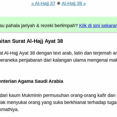
« Al-Hajj 37
✵
Al-Hajj 39 »
u pahala jariyah
& rezeki berlimpah?
Klik di sini sekara
tan Surat Al-Hajj Ayat 38
t Al-Hajj Ayat 38 dengan text arab, latin dan terjemah 
i beraneka penjabaran dari kalangan ulama mengenai makn
enterian Agama Saudi Arabia
ari kaum Mukminin permusuhan orang-orang kafir dan t
dak menyukai orang yang suka berkhianat terhadap tuga
ikmatNya.