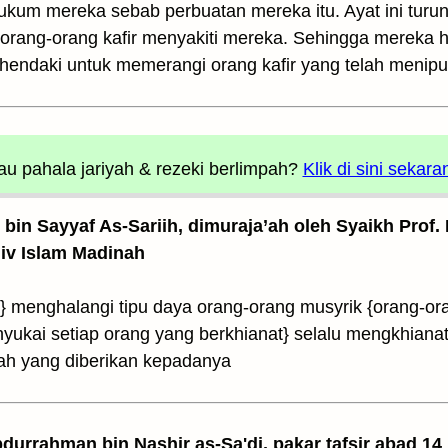
um mereka sebab perbuatan mereka itu. Ayat ini turun 
rang-orang kafir menyakiti mereka. Sehingga mereka 
endaki untuk memerangi orang kafir yang telah menip
u pahala jariyah
& rezeki berlimpah?
Klik di sini sekara
z bin Sayyaf As-Sariih, dimuraja’ah oleh Syaikh Prof.
Univ Islam Madinah
menghalangi tipu daya orang-orang musyrik {orang-or
ukai setiap orang yang berkhianat} selalu mengkhianati
lah yang diberikan kepadanya
Abdurrahman bin Nashir as-Sa'di, pakar tafsir abad 14