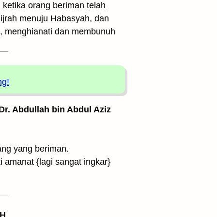
ketika orang beriman telah
hijrah menuju Habasyah, dan
u, menghianati dan membunuh
ng!
 Dr. Abdullah bin Abdul Aziz
ang yang beriman.
 amanat {lagi sangat ingkar}
 H