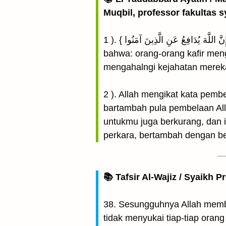
Muqbil, professor fakultas s
1 ). { إِنَّ اللَّهَ يُدَافِعُ عَنِ الَّذِينَ آمَنُوا } "Sesungguhnya Allah membela orang-orang yang telah beriman" dapat dikatakan
bahwa: orang-orang kafir men
mengahalngi kejahatan merek
2 ). Allah mengikat kata pem
bartambah pula pembelaan All
untukmu juga berkurang, dan i
perkara, bertambah dengan be
📚 Tafsir Al-Wajiz / Syaikh P
38. Sesungguhnya Allah memb
tidak menyukai tiap-tiap ora