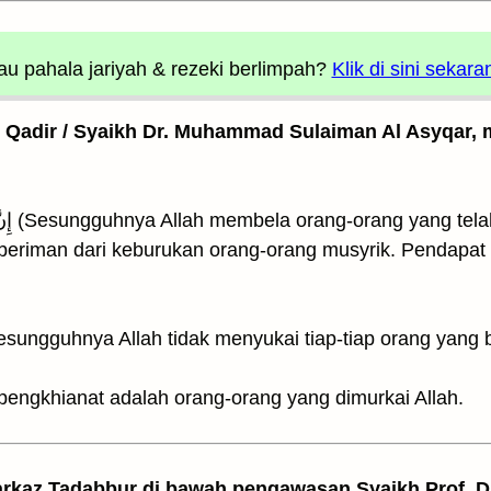
u pahala jariyah
& rezeki berlimpah?
Klik di sini sekara
l Qadir / Syaikh Dr. Muhammad Sulaiman Al Asyqar, m
38. إِنَّ اللهَ يُدٰفِعُ عَنِ الَّذِينَ ءَامَنُوٓا۟ (Sesungguhnya Allah membela orang-orang y
 beriman dari keburukan orang-orang musyrik. Pendapat
pengkhianat adalah orang-orang yang dimurkai Allah.
arkaz Tadabbur di bawah pengawasan Syaikh Prof. Dr