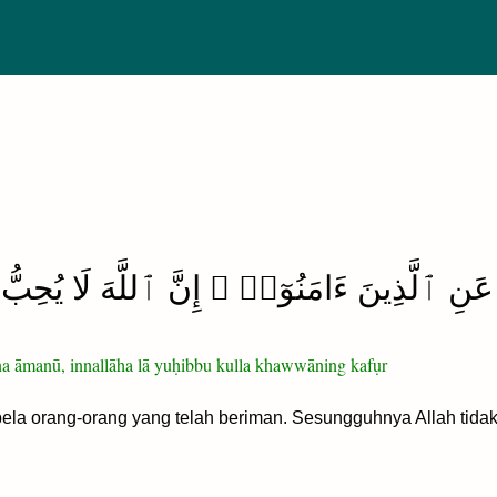
عَنِ ٱلَّذِينَ ءَامَنُوٓا۟ ۗ إِنَّ ٱللَّهَ لَا يُحِبُّ ك
żīna āmanū, innallāha lā yuḥibbu kulla khawwāning kafụr
a orang-orang yang telah beriman. Sesungguhnya Allah tidak 