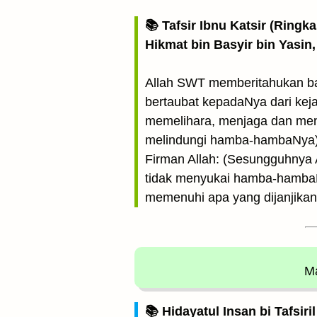
📚 Tafsir Ibnu Katsir (Ringk
Hikmat bin Basyir bin Yasin,
Allah SWT memberitahukan b
bertaubat kepadaNya dari keja
memelihara, menjaga dan men
melindungi hamba-hambaNya)
Firman Allah: (Sesungguhnya Al
tidak menyukai hamba-hambaNya
memenuhi apa yang dijanjikan
Ma
📚 Hidayatul Insan bi Tafsir