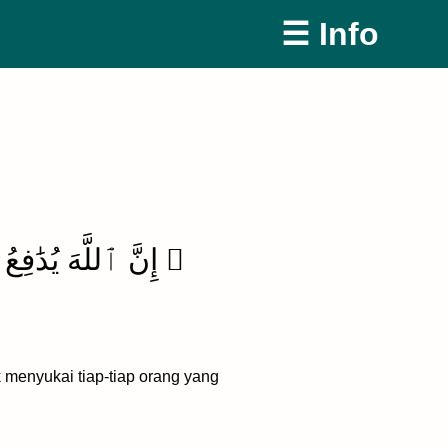
☰ Info
إِنَّ ٱللَّهَ يُدَٰفِعُ 
menyukai tiap-tiap orang yang