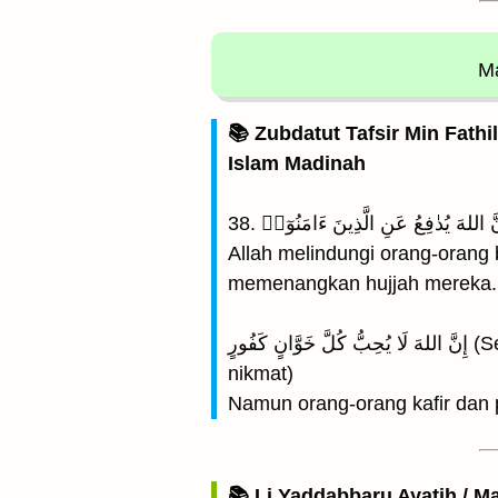
Ma
📚 Zubdatut Tafsir Min Fathi
Islam Madinah
Allah melindungi orang-orang
memenangkan hujjah mereka.
إِنَّ اللهَ لَا يُحِبُّ كُلَّ خَوَّانٍ كَفُورٍ (Sesungguhnya Allah tidak menyukai tiap-tiap orang yang berkhianat lagi mengingkari
nikmat)
Namun orang-orang kafir dan 
📚 Li Yaddabbaru Ayatih / M