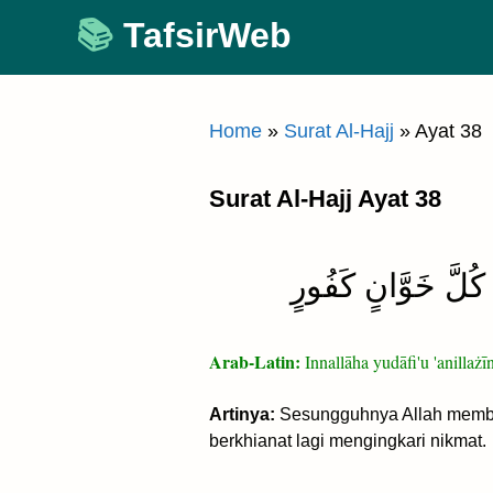
Skip
TafsirWeb
to
content
Home
»
Surat Al-Hajj
»
Ayat 38
Surat Al-Hajj Ayat 38
۞ ُلَّ خَوَّانٍ كَفُورٍ
Arab-Latin:
Innallāha yudāfi'u 'anilla
Artinya:
Sesungguhnya Allah membel
berkhianat lagi mengingkari nikmat.