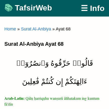
Skip
TafsirWeb
☰ Info
to
content
Home
»
Surat Al-Anbiya
»
Ayat 68
Surat Al-Anbiya Ayat 68
قَالُوا۟ حَرِّقُوهُ وَٱنصُرُوٓا۟
ءَالِهَتَكُمْ إِن كُنتُمْ فَٰعِلِينَ
Arab-Latin:
Qālụ ḥarriqụhu wanṣurū ālihatakum ing kuntum
fā'ilīn