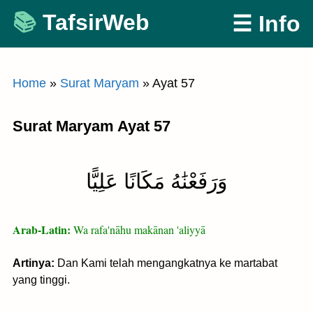
Skip
TafsirWeb
☰ Info
to
content
Home
»
Surat Maryam
»
Ayat 57
Surat Maryam Ayat 57
وَرَفَعْنَٰهُ مَكَانًا عَلِيًّا
Arab-Latin:
Wa rafa'nāhu makānan 'aliyyā
Artinya:
Dan Kami telah mengangkatnya ke martabat
yang tinggi.