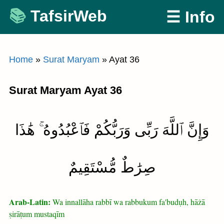
Skip
TafsirWeb
☰ Info
to
content
Home
»
Surat Maryam
»
Ayat 36
Surat Maryam Ayat 36
وَإِنَّ ٱللَّهَ رَبِّى وَرَبُّكُمْ فَٱعْبُدُوهُ ۚ هَٰذَا
صِرَٰطٌ مُّسْتَقِيمٌ
Arab-Latin:
Wa innallāha rabbī wa rabbukum fa'budụh, hāżā
ṣirāṭum mustaqīm