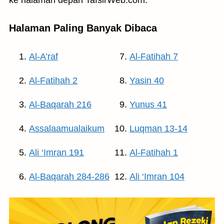
ke halaman depan TafsirWeb.com.
Halaman Paling Banyak Dibaca
Al-A’raf
Al-Fatihah 7
Al-Fatihah 2
Yasin 40
Al-Baqarah 216
Yunus 41
Assalaamualaikum
Luqman 13-14
Ali ‘Imran 191
Al-Fatihah 1
Al-Baqarah 284-286
Ali ‘Imran 104