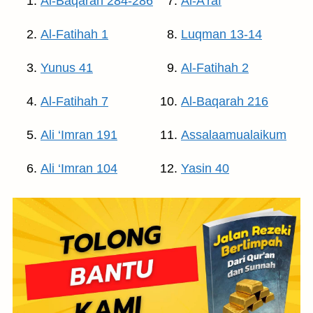
Al-Baqarah 284-286
Al-A’raf
Al-Fatihah 1
Luqman 13-14
Yunus 41
Al-Fatihah 2
Al-Fatihah 7
Al-Baqarah 216
Ali ‘Imran 191
Assalaamualaikum
Ali ‘Imran 104
Yasin 40