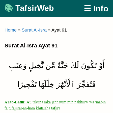
Skip
TafsirWeb
☰ Info
to
content
Home
»
Surat Al-Isra
»
Ayat 91
Surat Al-Isra Ayat 91
أَوْ تَكُونَ لَكَ جَنَّةٌ مِّن نَّخِيلٍ وَعِنَبٍ
فَتُفَجِّرَ ٱلْأَنْهَٰرَ خِلَٰلَهَا تَفْجِيرًا
Arab-Latin:
Au takụna laka jannatum min nakhīliw wa 'inabin
fa tufajjiral-an-hāra khilālahā tafjīrā