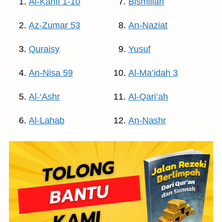
Al-Kahfi 1-10
Bismillah
Az-Zumar 53
An-Naziat
Quraisy
Yusuf
An-Nisa 59
Al-Ma’idah 3
Al-‘Ashr
Al-Qari’ah
Al-Lahab
An-Nashr