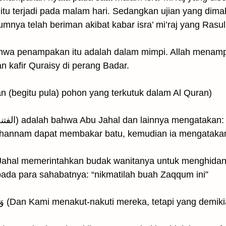
 itu terjadi pada malam hari. Sedangkan ujian yang dim
mnya telah beriman akibat kabar isra’ mi’raj yang Rasu
hwa penampakan itu adalah dalam mimpi. Allah menam
 kafir Quraisy di perang Badar.
وَالشَّجَرَةَ الْمَلْعُونَةَ فِى الْقُرْ ۚ (an (begitu pula) pohon yang terkutuk dalam Al Quran)
hannam dapat membakar batu, kemudian ia mengatakan
Jahal memerintahkan budak wanitanya untuk menghida
da para sahabatnya: “nikmatilah buah Zaqqum ini”
ambah