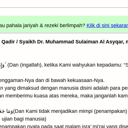
u pahala jariyah
& rezeki berlimpah?
Klik di sini sekara
l Qadir / Syaikh Dr. Muhammad Sulaiman Al Asyqar, m
genggaman-Nya dan di bawah kekuasaan-Nya.
n yang dimaksud dengan manusia disini adalah para pe
an memberimu kuasa atas mereka, maka janganlah kamu
g telah Kami perlihatkan
ujian bagi manusia)
ampakan nyata pada saat malam isra’ mi’raj yang dise