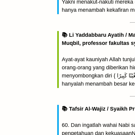
Yakni menakut-nakuti mereka 
hanya menambah kekafiran m
📚 Li Yaddabbaru Ayatih / M
Muqbil, professor fakultas s
Ayat-ayat kauniyah Allah tunj
orang-orang yang diberikan h
menyombongkan diri { وَنُخَوِّفُهُمْ فَمَا يَزِيدُهُمْ إِلَّا طُغْيَٰنًا كَبِيرًا } "Dan Kami menakut-nakuti mereka, tetapi yang demikian itu
hanyalah menambah besar ke
📚 Tafsir Al-Wajiz / Syaikh P
60. Dan ingatlah wahai Nabi
pengetahuan dan kekuasaanN