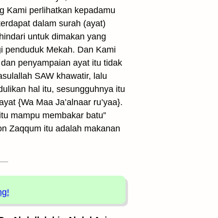
ng Kami perlihatkan kepadamu
terdapat dalam surah (ayat)
hindari untuk dimakan yang
bagi penduduk Mekah. Dan Kami
 dan penyampaian ayat itu tidak
sulallah SAW khawatir, lalu
likan hal itu, sesungguhnya itu
yat {Wa Maa Ja’alnaar ru’yaa}.
 itu mampu membakar batu”
on Zaqqum itu adalah makanan
ng!