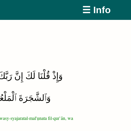
☰ Info
وَإِذْ قُلْنَا لَكَ إِنَّ رَبَّك
وَٱلشَّجَرَةَ ٱلْمَلْعُو
i wasy-syajaratal-mal'ụnata fil-qur`ān, wa