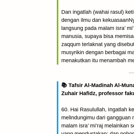
Dan ingatlah (wahai rasul) k
dengan ilmu dan kekuasaanNya
langsung pada malam isra’ mi’
manusia, supaya bisa memisa
zaqqum terlaknat yang disebu
musyrikin dengan berbagai ma
menakutkan itu menambah mere
📚 Tafsir Al-Madinah Al-Mun
Zuhair Hafidz, professor fak
60. Hai Rasulullah, Ingatlah
melindungimu dari gangguan m
malam isra’ mi’raj melainkan
yang mendustakan; dan pohon 