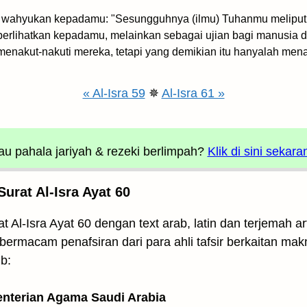
mi wahyukan kepadamu: "Sesungguhnya (ilmu) Tuhanmu meliputi
erlihatkan kepadamu, melainkan sebagai ujian bagi manusia d
 menakut-nakuti mereka, tetapi yang demikian itu hanyalah m
« Al-Isra 59
✵
Al-Isra 61 »
u pahala jariyah
& rezeki berlimpah?
Klik di sini sekara
urat Al-Isra Ayat 60
t Al-Isra Ayat 60 dengan text arab, latin dan terjemah
 bermacam penafsiran dari para ahli tafsir berkaitan makn
b:
enterian Agama Saudi Arabia