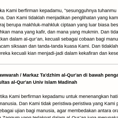
etika Kami berfirman kepadamu, ”sesungguhnya tuhanmu 
. Dan Kami tidaklah menjadikan penglihatan yang kam
raj berupa makhluk-mahkluk ciptaan yang luar biasa besa
hkan mana yang kafir, dan mana yang mukmin. Dan tid
tkan dalam al-qur’an, kecuali sebagai cobaan bagi man
cam siksaan dan tanda-tanda kuasa Kami. Dan tidaklah
ka kecuali kian menjadi-jadi dalam kekafiran dan kese
awwarah / Markaz Ta'dzhim al-Qur'an di bawah peng
ultas al-Qur'an Univ Islam Madinah
 ketika Kami berfirman kepadamu untuk menenangkan h
anusia. Dan Kami tidak peristiwa-peristiwa yang Kami
 sebagai ujian bagi manusia, agar membedakan antara o
Zaqqum yang terlaknat dalam al-Qur’an juga merupaka