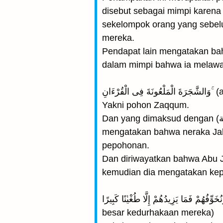
disebut sebagai mimpi karena
sekelompok orang yang sebelu
mereka.
Pendapat lain mengatakan ba
dalam mimpi bahwa ia melawan
ءَانِ
Yakni pohon Zaqqum.
Dan yang dimaksud dengan (الفتنة) adalah bahwa Abu Jahal dan lainnya mengatakan: sahabat kalian itu (Muhammad)
mengatakan bahwa neraka Ja
pepohonan.
Dan diriwayatkan bahwa Abu 
kemudian dia mengatakan kepa
وَنُخَوِّفُهُمْ فَمَا يَزِيدُهُمْ إِلَّا طُغْيٰنًا كَبِيرًا (Dan Kami menakut-nakuti mereka, tetapi yang demikian itu hanyalah men
besar kedurhakaan mereka)