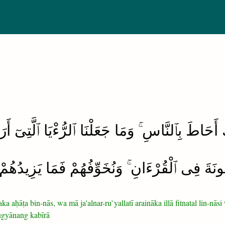
َ أَحَاطَ بِٱلنَّاسِ ۚ وَمَا جَعَلْنَا ٱلرُّءْيَا ٱلَّتِىٓ أَرَيْن
نَةَ فِى ٱلْقُرْءَانِ ۚ وَنُخَوِّفُهُمْ فَمَا يَزِيدُهُمْ إِل
a aḥāṭa bin-nās, wa mā ja'alnar-ru`yallatī araināka illā fitnatal lin-nās
ugyānang kabīrā