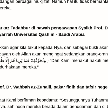
dangan berbagai mukjizat. Namun hal itu tidak bermanf
ereka.
arkaz Tadabbur di bawah pengawasan Syaikh Prof. Dr
yari'ah Universitas Qashim - Saudi Arabia
ukkan agar kita takut kepada-Nya, dan sebagai bukti a
idayah oleh Allah akan mengingat sedangkan orang-oran
durhakaan mereka."
rof. Dr. Wahbah az-Zuhaili, pakar fiqih dan tafsir nege
 saat Kami berfirman kepadamu: “Sesungguhnya Tuhanm
ya, sehingga mereka berada dalam genggaman dan di