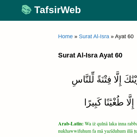
Skip
TafsirWeb
to
content
Home
»
Surat Al-Isra
»
Ayat 60
Surat Al-Isra Ayat 60
َٰكَ إِلَّا فِتْنَةً لِّلنَّاسِ
َّا طُغْيَٰنًا كَبِيرًا
Arab-Latin:
Wa iż qulnā laka inna rabbak
nukhawwifuhum fa mā yazīduhum illā ṭ