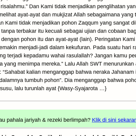
isalahmu.” Dan Kami tidak menjadikan penglihatan ya
u melihat ayat-ayat dan mukjizat Allah sebagaimana yang 
 Dan Kami tidak menjadikan pohon Zaqqum yang sangat di
 tanpa terbakar itu kecuali sebagai ujian dan cobaan 
engan pohon itu dan ayat-ayat (lain). Peringatan Kami
akin menjadi-jadi dalam kekufuran. Pada suatu hari ra
ng terjadi kepadamu wahai rasulallah? Jangan kamu pedu
pa yang menimpa mereka.” Lalu Allah SWT menurunkan a
ta: “Sahabat kalian menganggap bahwa neraka Jahanam
i dalamnya tumbuh pohon”. Dia menganggap bahwa poh
usu, lalu turunlah ayat {Wasy-Syajarota …}
u pahala jariyah
& rezeki berlimpah?
Klik di sini sekara