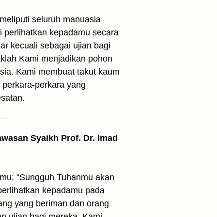
meliputi seluruh manuasia
i perlihatkan kepadamu secara
r kecuali sebagai ujian bagi
aklah Kami menjadikan pohon
usia. Kami membuat takut kaum
 perkara-perkara yang
satan.
awasan Syaikh Prof. Dr. Imad
atimu: “Sungguh Tuhanmu akan
 perlihatkan kepadamu pada
rang yang beriman dan orang
n ujian bagi mereka. Kami