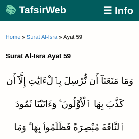
Skip
TafsirWeb
☰ Info
to
content
Home
»
Surat Al-Isra
»
Ayat 59
Surat Al-Isra Ayat 59
وَمَا مَنَعَنَآ أَن نُّرْسِلَ بِٱلْءَايَٰتِ إِلَّآ أَن
كَذَّبَ بِهَا ٱلْأَوَّلُونَ ۚ وَءَاتَيْنَا ثَمُودَ
ٱلنَّاقَةَ مُبْصِرَةً فَظَلَمُوا۟ بِهَا ۚ وَمَا