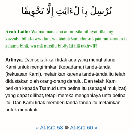
نُرْسِلُ بِٱلْءَايَٰتِ إِلَّا تَخْوِيفًا
Arab-Latin:
Wa mā mana'anā an nursila bil-āyāti illā ang
każżaba bihal-awwalụn, wa ātainā ṡamụdan-nāqata mubṣiratan fa
ẓalamụ bihā, wa mā nursilu bil-āyāti illā takhwīfā
Artinya:
Dan sekali-kali tidak ada yang menghalangi
Kami untuk mengirimkan (kepadamu) tanda-tanda
(kekuasan Kami), melainkan karena tanda-tanda itu telah
didustakan oleh orang-orang dahulu. Dan telah Kami
berikan kepada Tsamud unta betina itu (sebagai mukjizat)
yang dapat dilihat, tetapi mereka menganiaya unta betina
itu. Dan Kami tidak memberi tanda-tanda itu melainkan
untuk menakuti.
« Al-Isra 58
✵
Al-Isra 60 »