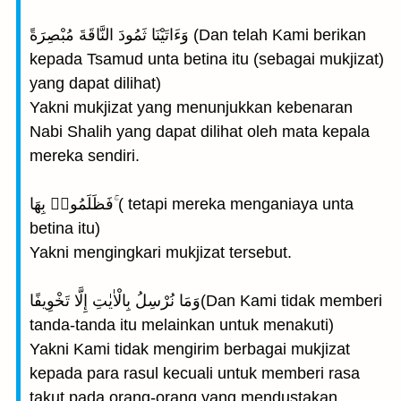
وَءَاتَيْنَا ثَمُودَ النَّاقَةَ مُبْصِرَةً (Dan telah Kami berikan
kepada Tsamud unta betina itu (sebagai mukjizat)
yang dapat dilihat)
Yakni mukjizat yang menunjukkan kebenaran
Nabi Shalih yang dapat dilihat oleh mata kepala
mereka sendiri.
فَظَلَمُوا۟ بِهَا ۚ( tetapi mereka menganiaya unta
betina itu)
Yakni mengingkari mukjizat tersebut.
وَمَا نُرْسِلُ بِالْاٰيٰتِ إِلَّا تَخْوِيفًا(Dan Kami tidak memberi
tanda-tanda itu melainkan untuk menakuti)
Yakni Kami tidak mengirim berbagai mukjizat
kepada para rasul kecuali untuk memberi rasa
takut pada orang-orang yang mendustakan