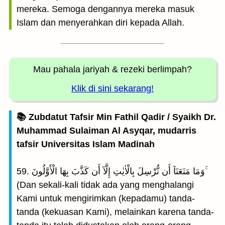
mereka. Semoga dengannya mereka masuk
Islam dan menyerahkan diri kepada Allah.
Mau pahala jariyah
& rezeki berlimpah?
Klik di sini sekarang!
📚 Zubdatut Tafsir Min Fathil Qadir / Syaikh Dr.
Muhammad Sulaiman Al Asyqar, mudarris
tafsir Universitas Islam Madinah
59. وَمَا مَنَعَنَآ أَن نُّرْسِلَ بِالْاٰيٰتِ إِلَّآ أَن كَذَّبَ بِهَا الْأَوَّلُونَ ۚ
(Dan sekali-kali tidak ada yang menghalangi
Kami untuk mengirimkan (kepadamu) tanda-
tanda (kekuasan Kami), melainkan karena tanda-