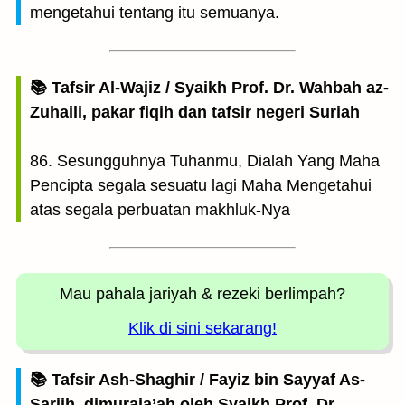
mengetahui tentang itu semuanya.
📚 Tafsir Al-Wajiz / Syaikh Prof. Dr. Wahbah az-
Zuhaili, pakar fiqih dan tafsir negeri Suriah
86. Sesungguhnya Tuhanmu, Dialah Yang Maha
Pencipta segala sesuatu lagi Maha Mengetahui
atas segala perbuatan makhluk-Nya
Mau pahala jariyah
& rezeki berlimpah?
Klik di sini sekarang!
📚 Tafsir Ash-Shaghir / Fayiz bin Sayyaf As-
Sariih, dimuraja’ah oleh Syaikh Prof. Dr.