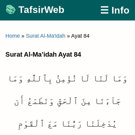
Skip
TafsirWeb
☰ Info
to
content
Home
»
Surat Al-Ma'idah
»
Ayat 84
Surat Al-Ma’idah Ayat 84
وَمَا لَنَا لَا نُؤْمِنُ بِٱللَّهِ وَمَا
جَآءَنَا مِنَ ٱلْحَقِّ وَنَطْمَعُ أَن
يُدْخِلَنَا رَبُّنَا مَعَ ٱلْقَوْمِ