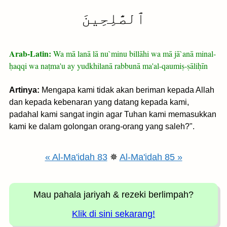
ٱلصَّٰلِحِينَ
Arab-Latin:
Wa mā lanā lā nu`minu billāhi wa mā jā`anā minal-
ḥaqqi wa naṭma'u ay yudkhilanā rabbunā ma'al-qaumiṣ-ṣāliḥīn
Artinya:
Mengapa kami tidak akan beriman kepada Allah
dan kepada kebenaran yang datang kepada kami,
padahal kami sangat ingin agar Tuhan kami memasukkan
kami ke dalam golongan orang-orang yang saleh?".
« Al-Ma'idah 83
✵
Al-Ma'idah 85 »
Mau pahala jariyah
& rezeki berlimpah?
Klik di sini sekarang!