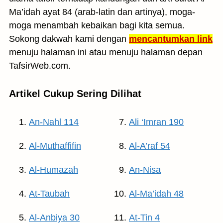
Ma’idah ayat 84 (arab-latin dan artinya), moga-
moga menambah kebaikan bagi kita semua.
Sokong dakwah kami dengan
mencantumkan link
menuju halaman ini atau menuju halaman depan
TafsirWeb.com.
Artikel Cukup Sering Dilihat
An-Nahl 114
Ali ‘Imran 190
Al-Muthaffifin
Al-A’raf 54
Al-Humazah
An-Nisa
At-Taubah
Al-Ma’idah 48
Al-Anbiya 30
At-Tin 4