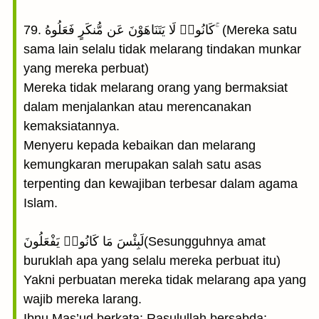
79. كَانُوا۟ لَا يَتَنَاهَوْنَ عَن مُّنكَرٍ فَعَلُوهُ ۚ (Mereka satu
sama lain selalu tidak melarang tindakan munkar
yang mereka perbuat)
Mereka tidak melarang orang yang bermaksiat
dalam menjalankan atau merencanakan
kemaksiatannya.
Menyeru kepada kebaikan dan melarang
kemungkaran merupakan salah satu asas
terpenting dan kewajiban terbesar dalam agama
Islam.
لَبِئْسَ مَا كَانُوا۟ يَفْعَلُونَ(Sesungguhnya amat
buruklah apa yang selalu mereka perbuat itu)
Yakni perbuatan mereka tidak melarang apa yang
wajib mereka larang.
Ibnu Mas’ud berkata: Rasulullah bersabda: