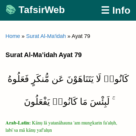
Skip
TafsirWeb
☰ Info
to
content
Home
»
Surat Al-Ma'idah
»
Ayat 79
Surat Al-Ma’idah Ayat 79
كَانُوا۟ لَا يَتَنَاهَوْنَ عَن مُّنكَرٍ فَعَلُوهُ
ۚ لَبِئْسَ مَا كَانُوا۟ يَفْعَلُونَ
Arab-Latin:
Kānụ lā yatanāhauna 'am mungkarin fa'alụh,
labi`sa mā kānụ yaf'alụn