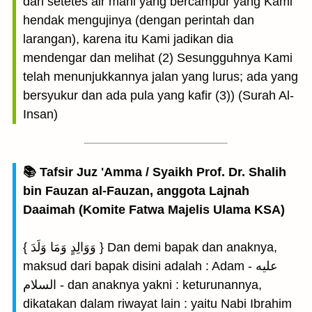
dari setetes air mani yang bercampur yang Kami
hendak mengujinya (dengan perintah dan
larangan), karena itu Kami jadikan dia
mendengar dan melihat (2) Sesungguhnya Kami
telah menunjukkannya jalan yang lurus; ada yang
bersyukur dan ada pula yang kafir (3)) (Surah Al-
Insan)
📚 Tafsir Juz 'Amma / Syaikh Prof. Dr. Shalih
bin Fauzan al-Fauzan, anggota Lajnah
Daaimah (Komite Fatwa Majelis Ulama KSA)
{ وَوَالِدٍ وَمَا وَلَدَ } Dan demi bapak dan anaknya,
maksud dari bapak disini adalah : Adam - عليه
السلام - dan anaknya yakni : keturunannya,
dikatakan dalam riwayat lain : yaitu Nabi Ibrahim