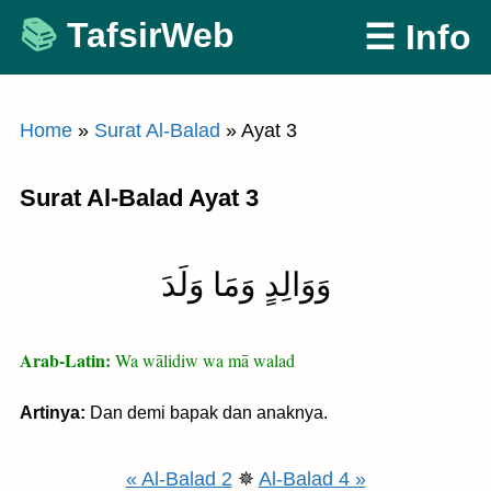
Skip
TafsirWeb
☰ Info
to
content
Home
»
Surat Al-Balad
»
Ayat 3
Surat Al-Balad Ayat 3
وَوَالِدٍ وَمَا وَلَدَ
Arab-Latin:
Wa wālidiw wa mā walad
Artinya:
Dan demi bapak dan anaknya.
« Al-Balad 2
✵
Al-Balad 4 »