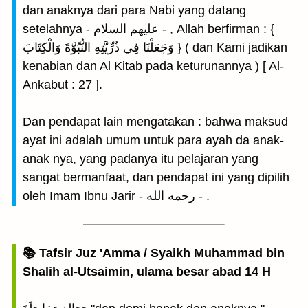
dan anaknya dari para Nabi yang datang
setelahnya - عليهم السلام - , Allah berfirman : {
وَجَعَلْنَا فِي ذُرِّيَّتِهِ النُّبُوَّةَ وَالْكِتَابَ } ( dan Kami jadikan
kenabian dan Al Kitab pada keturunannya ) [ Al-
Ankabut : 27 ].
Dan pendapat lain mengatakan : bahwa maksud
ayat ini adalah umum untuk para ayah da anak-
anak nya, yang padanya itu pelajaran yang
sangat bermanfaat, dan pendapat ini yang dipilih
oleh Imam Ibnu Jarir - رحمه الله - .
📚 Tafsir Juz 'Amma / Syaikh Muhammad bin
Shalih al-Utsaimin, ulama besar abad 14 H