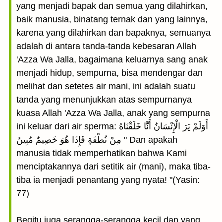
yang menjadi bapak dan semua yang dilahirkan,
baik manusia, binatang ternak dan yang lainnya,
karena yang dilahirkan dan bapaknya, semuanya
adalah di antara tanda-tanda kebesaran Allah
'Azza Wa Jalla, bagaimana keluarnya sang anak
menjadi hidup, sempurna, bisa mendengar dan
melihat dan setetes air mani, ini adalah suatu
tanda yang menunjukkan atas sempurnanya
kuasa Allah 'Azza Wa Jalla, anak yang sempurna
ini keluar dari air sperma: أَوَلَمْ يَرَ الْإِنْسَانُ أَنَّا خَلَقْنَاهُ
مِنْ نُطْفَةٍ فَإِذَا هُوَ خَصِيمٌ مُبِينٌ " Dan apakah
manusia tidak memperhatikan bahwa Kami
menciptakannya dari setitik air (mani), maka tiba-
tiba ia menjadi penantang yang nyata! "(Yasin:
77)
Begitu juga serangga-serangga kecil dan yang