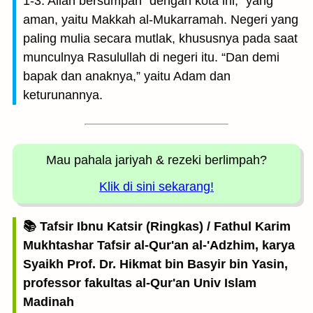
1-3. Allah bersumpah “dengan kota ini,” yang
aman, yaitu Makkah al-Mukarramah. Negeri yang
paling mulia secara mutlak, khususnya pada saat
munculnya Rasulullah di negeri itu. “Dan demi
bapak dan anaknya,” yaitu Adam dan
keturunannya.
Mau pahala jariyah
& rezeki berlimpah?
Klik di sini sekarang!
📚 Tafsir Ibnu Katsir (Ringkas) / Fathul Karim
Mukhtashar Tafsir al-Qur'an al-'Adzhim, karya
Syaikh Prof. Dr. Hikmat bin Basyir bin Yasin,
professor fakultas al-Qur'an Univ Islam
Madinah