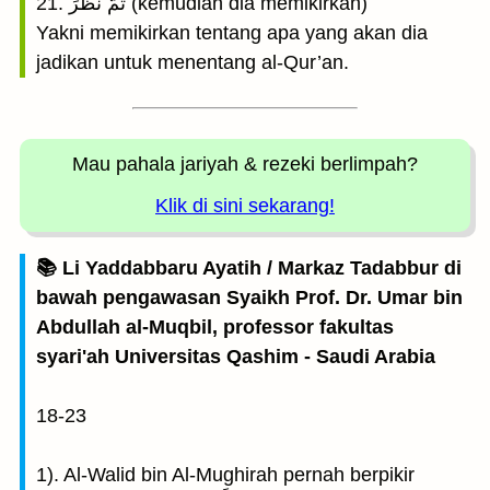
21. ثُمَّ نَظَرَ (kemudian dia memikirkan)
Yakni memikirkan tentang apa yang akan dia
jadikan untuk menentang al-Qur’an.
Mau pahala jariyah
& rezeki berlimpah?
Klik di sini sekarang!
📚 Li Yaddabbaru Ayatih / Markaz Tadabbur di
bawah pengawasan Syaikh Prof. Dr. Umar bin
Abdullah al-Muqbil, professor fakultas
syari'ah Universitas Qashim - Saudi Arabia
18-23
1). Al-Walid bin Al-Mughirah pernah berpikir