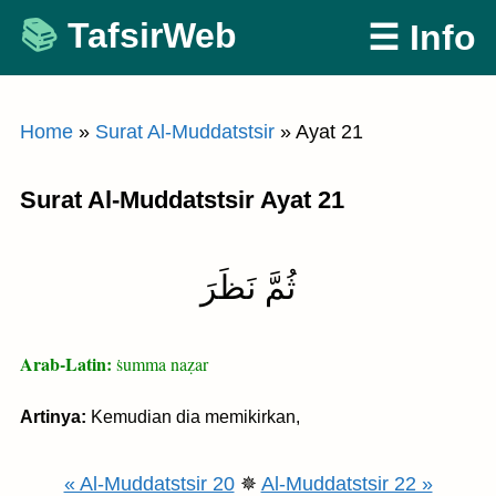
Skip
TafsirWeb
☰ Info
to
content
Home
»
Surat Al-Muddatstsir
»
Ayat 21
Surat Al-Muddatstsir Ayat 21
ثُمَّ نَظَرَ
Arab-Latin:
ṡumma naẓar
Artinya:
Kemudian dia memikirkan,
« Al-Muddatstsir 20
✵
Al-Muddatstsir 22 »