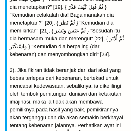
dia menetapkan?" [19], { ثُمَّ قُتِلَ كَيْفَ قَدَّرَ }
"Kemudian celakalah dia! Bagaimanakah dia
menetapkan?" [20], { ثُمَّ نَظَرَ } "Kemudian dia
memikirkan" [21], { ثُمَّ عَبَسَ وَبَسَرَ } "Sesudah itu
dia bermasam muka dan merengut" [22], { ثُمَّ أَدْبَرَ
وَاسْتَكْبَرَ } "Kemudian dia berpaling (dari
kebenaran) dan menyombongkan diri" [23].
3). Jika fikiran tidak beranjak dari dari akal yang
bebas terlepas dari kebenaran, bertekad untuk
mencapai kedewasaan, sebaliknya, ia dikelilingi
oleh tembok perhitungan duniawi dan ketakutan
imajinasi, maka ia tidak akan membawa
pemiliknya pada hasil yang baik, pemikirannya
akan terganggu dan dia akan semakin berkhayal
tentang kebenaran jalannya. Perhatikan ayat ini