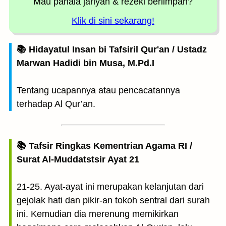
Mau pahala jariyah
& rezeki berlimpah?
Klik di sini sekarang!
📚 Hidayatul Insan bi Tafsiril Qur'an / Ustadz
Marwan Hadidi bin Musa, M.Pd.I
Tentang ucapannya atau pencacatannya
terhadap Al Qur’an.
📚 Tafsir Ringkas Kementrian Agama RI /
Surat Al-Muddatstsir Ayat 21
21-25. Ayat-ayat ini merupakan kelanjutan dari
gejolak hati dan pikir-an tokoh sentral dari surah
ini. Kemudian dia merenung memikirkan