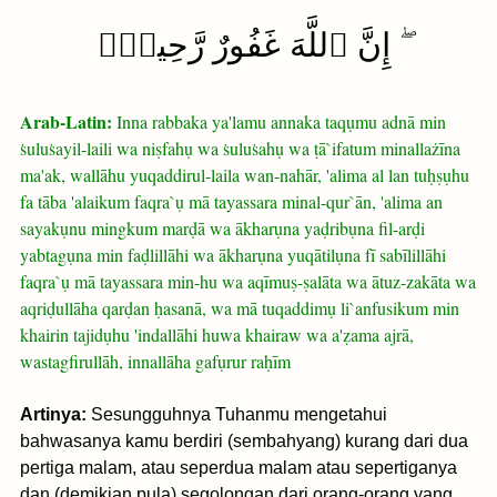
ۖ إِنَّ ٱللَّهَ غَفُورٌ رَّحِيمٌۢ
Arab-Latin:
Inna rabbaka ya'lamu annaka taqụmu adnā min
ṡuluṡayil-laili wa niṣfahụ wa ṡuluṡahụ wa ṭā`ifatum minallażīna
ma'ak, wallāhu yuqaddirul-laila wan-nahār, 'alima al lan tuḥṣụhu
fa tāba 'alaikum faqra`ụ mā tayassara minal-qur`ān, 'alima an
sayakụnu mingkum marḍā wa ākharụna yaḍribụna fil-arḍi
yabtagụna min faḍlillāhi wa ākharụna yuqātilụna fī sabīlillāhi
faqra`ụ mā tayassara min-hu wa aqīmuṣ-ṣalāta wa ātuz-zakāta wa
aqriḍullāha qarḍan ḥasanā, wa mā tuqaddimụ li`anfusikum min
khairin tajidụhu 'indallāhi huwa khairaw wa a'ẓama ajrā,
wastagfirullāh, innallāha gafụrur raḥīm
Artinya:
Sesungguhnya Tuhanmu mengetahui
bahwasanya kamu berdiri (sembahyang) kurang dari dua
pertiga malam, atau seperdua malam atau sepertiganya
dan (demikian pula) segolongan dari orang-orang yang