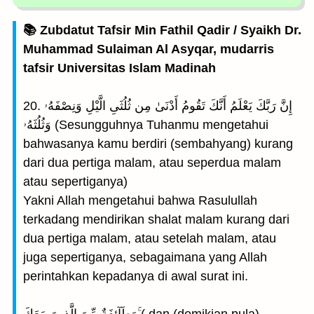
📚 Zubdatut Tafsir Min Fathil Qadir / Syaikh Dr.
Muhammad Sulaiman Al Asyqar, mudarris
tafsir Universitas Islam Madinah
20. إِنَّ رَبَّكَ يَعْلَمُ أَنَّكَ تَقُومُ أَدْنَىٰ مِن ثُلُثَىِ الَّيْلِ وَنِصْفَهُۥ
وَثُلُثَهُۥ (Sesungguhnya Tuhanmu mengetahui
bahwasanya kamu berdiri (sembahyang) kurang
dari dua pertiga malam, atau seperdua malam
atau sepertiganya)
Yakni Allah mengetahui bahwa Rasulullah
terkadang mendirikan shalat malam kurang dari
dua pertiga malam, atau setelah malam, atau
juga sepertiganya, sebagaimana yang Allah
perintahkan kepadanya di awal surat ini.