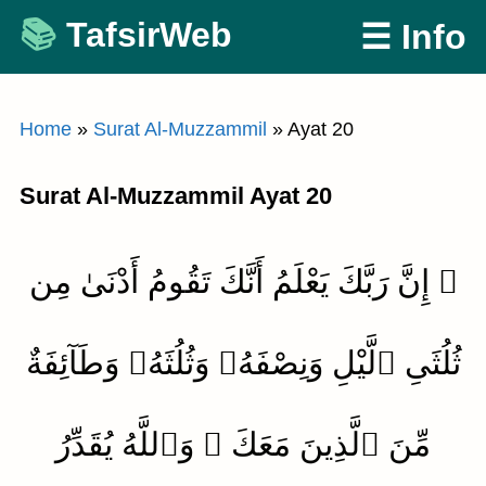
Skip
TafsirWeb
☰ Info
to
content
Home
»
Surat Al-Muzzammil
»
Ayat 20
Surat Al-Muzzammil Ayat 20
۞ إِنَّ رَبَّكَ يَعْلَمُ أَنَّكَ تَقُومُ أَدْنَىٰ مِن
ثُلُثَىِ ٱلَّيْلِ وَنِصْفَهُۥ وَثُلُثَهُۥ وَطَآئِفَةٌ
مِّنَ ٱلَّذِينَ مَعَكَ ۚ وَٱللَّهُ يُقَدِّرُ