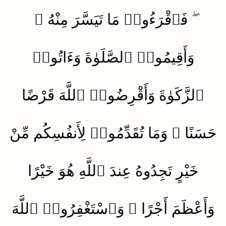
ۖ فَٱقْرَءُوا۟ مَا تَيَسَّرَ مِنْهُ ۚ
وَأَقِيمُوا۟ ٱلصَّلَوٰةَ وَءَاتُوا۟
ٱلزَّكَوٰةَ وَأَقْرِضُوا۟ ٱللَّهَ قَرْضًا
حَسَنًا ۚ وَمَا تُقَدِّمُوا۟ لِأَنفُسِكُم مِّنْ
خَيْرٍ تَجِدُوهُ عِندَ ٱللَّهِ هُوَ خَيْرًا
وَأَعْظَمَ أَجْرًا ۚ وَٱسْتَغْفِرُوا۟ ٱللَّهَ