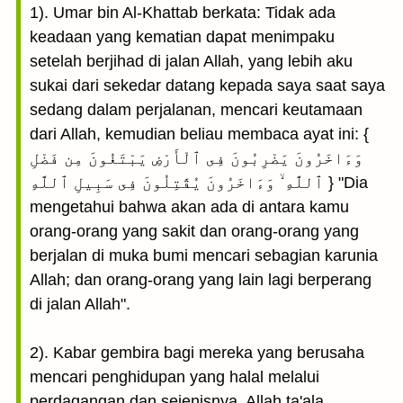
1). Umar bin Al-Khattab berkata: Tidak ada
keadaan yang kematian dapat menimpaku
setelah berjihad di jalan Allah, yang lebih aku
sukai dari sekedar datang kepada saya saat saya
sedang dalam perjalanan, mencari keutamaan
dari Allah, kemudian beliau membaca ayat ini: {
وَءَاخَرُونَ يَضْرِبُونَ فِى ٱلْأَرْضِ يَبْتَغُونَ مِن فَضْلِ
ٱللَّهِ ۙ وَءَاخَرُونَ يُقَٰتِلُونَ فِى سَبِيلِ ٱللَّهِ } "Dia
mengetahui bahwa akan ada di antara kamu
orang-orang yang sakit dan orang-orang yang
berjalan di muka bumi mencari sebagian karunia
Allah; dan orang-orang yang lain lagi berperang
di jalan Allah".
2). Kabar gembira bagi mereka yang berusaha
mencari penghidupan yang halal melalui
perdagangan dan sejenisnya, Allah ta'ala