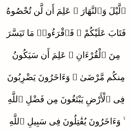
ٱلَّيْلَ وَٱلنَّهَارَ ۚ عَلِمَ أَن لَّن تُحْصُوهُ
فَتَابَ عَلَيْكُمْ ۖ فَٱقْرَءُوا۟ مَا تَيَسَّرَ
مِنَ ٱلْقُرْءَانِ ۚ عَلِمَ أَن سَيَكُونُ
مِنكُم مَّرْضَىٰ ۙ وَءَاخَرُونَ يَضْرِبُونَ
فِى ٱلْأَرْضِ يَبْتَغُونَ مِن فَضْلِ ٱللَّهِ
ۙ وَءَاخَرُونَ يُقَٰتِلُونَ فِى سَبِيلِ ٱللَّهِ