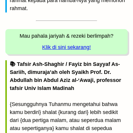
rahmat kepada para hamba-Nya yang memohon
rahmat.
Mau pahala jariyah
& rezeki berlimpah?
Klik di sini sekarang!
📚 Tafsir Ash-Shaghir / Fayiz bin Sayyaf As-
Sariih, dimuraja’ah oleh Syaikh Prof. Dr.
Abdullah bin Abdul Aziz al-‘Awaji, professor
tafsir Univ Islam Madinah
{Sesungguhnya Tuhanmu mengetahui bahwa
kamu berdiri} shalat {kurang dari} lebih sedikit
dari {dua pertiga malam, atau seperdua malam
atau sepertiganya} kamu shalat di sepedua