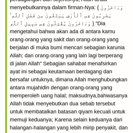
menyebutkannya dalam firman-Nya: { وَءَاخَرُونَ
يَضْرِبُونَ فِى ٱلْأَرْضِ يَبْتَغُونَ مِن فَضْلِ ٱللَّهِ ۙ
وَءَاخَرُونَ يُقَٰتِلُونَ فِى سَبِيلِ ٱللَّهِ } "Dia
mengetahui bahwa akan ada di antara kamu
orang-orang yang sakit dan orang-orang yang
berjalan di muka bumi mencari sebagian karunia
Allah; dan orang-orang yang lain lagi berperang
di jalan Allah" Sebagian sahabat menafsirkan
ayat ini sebagai keutamaan berdagang dan
bersafar untuknya, dimana Allah menghubungkan
antara mujahidin dengan orang-orang yang
memperoleh uang halal; maksudnya,bahwasanya
Allah tidak menyebutkan dua sebab tersebut
untuk membatalkan batasan qiyam kecuali untuk
memuji keduanya; Karena selain keduanya dari
halangan-halangan yang lebih mirip penyakit, dan