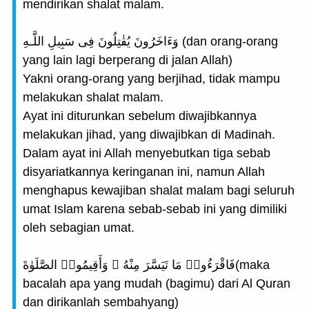
mendirikan shalat malam.
وَءَاخَرُونَ يُقٰتِلُونَ فِى سَبِيلِ اللَّـهِ (dan orang-orang
yang lain lagi berperang di jalan Allah)
Yakni orang-orang yang berjihad, tidak mampu
melakukan shalat malam.
Ayat ini diturunkan sebelum diwajibkannya
melakukan jihad, yang diwajibkan di Madinah.
Dalam ayat ini Allah menyebutkan tiga sebab
disyariatkannya keringanan ini, namun Allah
menghapus kewajiban shalat malam bagi seluruh
umat Islam karena sebab-sebab ini yang dimiliki
oleh sebagian umat.
فَاقْرَءُوا۟ مَا تَيَسَّرَ مِنْهُ ۚ وَأَقِيمُوا۟ الصَّلَوٰةَ(maka
bacalah apa yang mudah (bagimu) dari Al Quran
dan dirikanlah sembahyang)