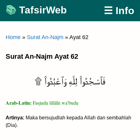
Skip
TafsirWeb
☰ Info
to
content
Home
»
Surat An-Najm
»
Ayat 62
Surat An-Najm Ayat 62
فَٱسْجُدُوا۟ لِلَّهِ وَٱعْبُدُوا۟ ۩
Arab-Latin:
Fasjudụ lillāhi wa'budụ
Artinya:
Maka bersujudlah kepada Allah dan sembahlah
(Dia).