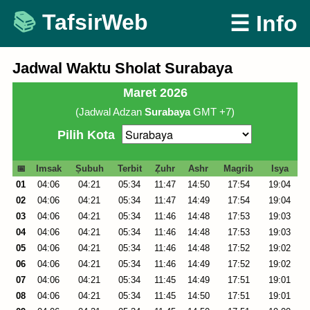
Skip
TafsirWeb
☰ Info
to
content
Jadwal Waktu Sholat Surabaya
Maret 2026
(Jadwal Adzan
Surabaya
GMT +7)
Pilih Kota
📅
Imsak
Ṣubuh
Terbit
Ẓuhr
Ashr
Magrib
Isya
01
04:06
04:21
05:34
11:47
14:50
17:54
19:04
02
04:06
04:21
05:34
11:47
14:49
17:54
19:04
03
04:06
04:21
05:34
11:46
14:48
17:53
19:03
04
04:06
04:21
05:34
11:46
14:48
17:53
19:03
05
04:06
04:21
05:34
11:46
14:48
17:52
19:02
06
04:06
04:21
05:34
11:46
14:49
17:52
19:02
07
04:06
04:21
05:34
11:45
14:49
17:51
19:01
08
04:06
04:21
05:34
11:45
14:50
17:51
19:01