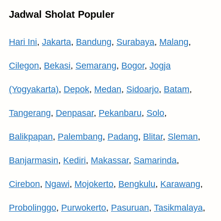
Jadwal Sholat Populer
Hari Ini
,
Jakarta
,
Bandung
,
Surabaya
,
Malang
,
Cilegon
,
Bekasi
,
Semarang
,
Bogor
,
Jogja
(Yogyakarta)
,
Depok
,
Medan
,
Sidoarjo
,
Batam
,
Tangerang
,
Denpasar
,
Pekanbaru
,
Solo
,
Balikpapan
,
Palembang
,
Padang
,
Blitar
,
Sleman
,
Banjarmasin
,
Kediri
,
Makassar
,
Samarinda
,
Cirebon
,
Ngawi
,
Mojokerto
,
Bengkulu
,
Karawang
,
Probolinggo
,
Purwokerto
,
Pasuruan
,
Tasikmalaya
,