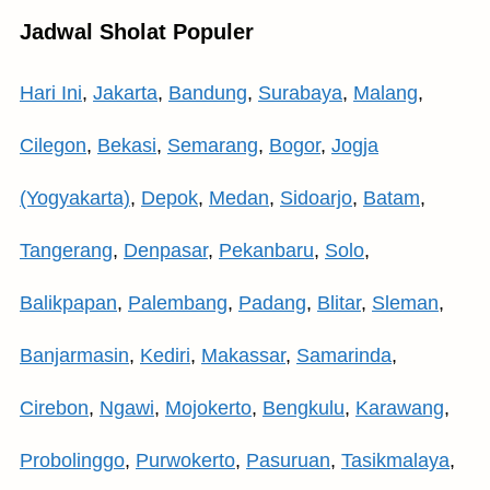
Jadwal Sholat Populer
Hari Ini
,
Jakarta
,
Bandung
,
Surabaya
,
Malang
,
Cilegon
,
Bekasi
,
Semarang
,
Bogor
,
Jogja
(Yogyakarta)
,
Depok
,
Medan
,
Sidoarjo
,
Batam
,
Tangerang
,
Denpasar
,
Pekanbaru
,
Solo
,
Balikpapan
,
Palembang
,
Padang
,
Blitar
,
Sleman
,
Banjarmasin
,
Kediri
,
Makassar
,
Samarinda
,
Cirebon
,
Ngawi
,
Mojokerto
,
Bengkulu
,
Karawang
,
Probolinggo
,
Purwokerto
,
Pasuruan
,
Tasikmalaya
,