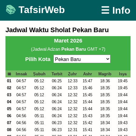
Skip
TafsirWeb
☰ Info
to
content
Jadwal Waktu Sholat Pekan Baru
Maret 2026
(Jadwal Adzan
Pekan Baru
GMT +7)
Pilih Kota
📅
Imsak
Ṣubuh
Terbit
Ẓuhr
Ashr
Magrib
Isya
01
04:57
05:12
06:25
12:33
15:47
18:36
19:45
02
04:57
05:12
06:24
12:33
15:46
18:35
19:45
03
04:57
05:12
06:24
12:32
15:45
18:35
19:44
04
04:57
05:12
06:24
12:32
15:44
18:35
19:44
05
04:57
05:12
06:24
12:32
15:44
18:35
19:44
06
04:56
05:11
06:24
12:32
15:43
18:35
19:44
07
04:56
05:11
06:23
12:32
15:42
18:34
19:43
08
04:56
05:11
06:23
12:31
15:41
18:34
19:43