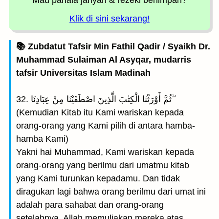
Mau pahala jariyah
& rezeki berlimpah?
Klik di sini sekarang!
📚 Zubdatut Tafsir Min Fathil Qadir / Syaikh Dr.
Muhammad Sulaiman Al Asyqar, mudarris
tafsir Universitas Islam Madinah
32. ثُمَّ أَوْرَثْنَا الْكِتٰبَ الَّذِينَ اصْطَفَيْنَا مِنْ عِبَادِنَا ۖ
(Kemudian Kitab itu Kami wariskan kepada
orang-orang yang Kami pilih di antara hamba-
hamba Kami)
Yakni hai Muhammad, Kami wariskan kepada
orang-orang yang berilmu dari umatmu kitab
yang Kami turunkan kepadamu. Dan tidak
diragukan lagi bahwa orang berilmu dari umat ini
adalah para sahabat dan orang-orang
setelahnya. Allah memuliakan mereka atas