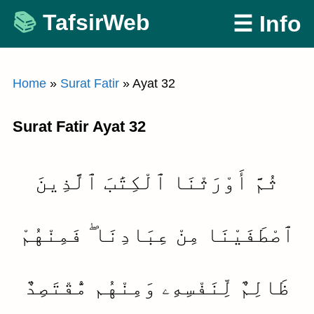
Skip
TafsirWeb
☰ Info
to
content
Home
»
Surat Fatir
»
Ayat 32
Surat Fatir Ayat 32
ثُمَّ أَوْرَثْنَا ٱلْكِتَٰبَ ٱلَّذِينَ
ٱصْطَفَيْنَا مِنْ عِبَادِنَا ۖ فَمِنْهُمْ
ظَالِمٌ لِّنَفْسِهِۦ وَمِنْهُم مُّقْتَصِدٌ