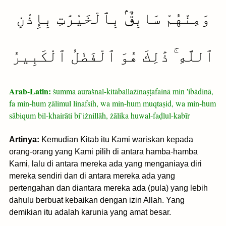
وَمِنْهُمْ سَابِقٌۢ بِٱلْخَيْرَٰتِ بِإِذْنِ
ٱللَّهِ ۚ ذَٰلِكَ هُوَ ٱلْفَضْلُ ٱلْكَبِيرُ
Arab-Latin:
ṡumma auraṡnal-kitāballażīnaṣṭafainā min 'ibādinā,
fa min-hum ẓālimul linafsih, wa min-hum muqtaṣid, wa min-hum
sābiqum bil-khairāti bi`iżnillāh, żālika huwal-faḍlul-kabīr
Artinya:
Kemudian Kitab itu Kami wariskan kepada
orang-orang yang Kami pilih di antara hamba-hamba
Kami, lalu di antara mereka ada yang menganiaya diri
mereka sendiri dan di antara mereka ada yang
pertengahan dan diantara mereka ada (pula) yang lebih
dahulu berbuat kebaikan dengan izin Allah. Yang
demikian itu adalah karunia yang amat besar.