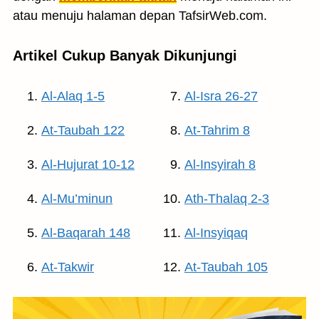
atau menuju halaman depan TafsirWeb.com.
Artikel Cukup Banyak Dikunjungi
Al-Alaq 1-5
Al-Isra 26-27
At-Taubah 122
At-Tahrim 8
Al-Hujurat 10-12
Al-Insyirah 8
Al-Mu’minun
Ath-Thalaq 2-3
Al-Baqarah 148
Al-Insyiqaq
At-Takwir
At-Taubah 105