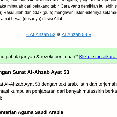
maka mintalah dari belakang tabir. Cara yang demikian itu lebih 
i) Rasulullah dan tidak (pula) mengawini isteri-isterinya selam
mat besar (dosanya) di sisi Allah.
« Al-Ahzab 52
✵
Al-Ahzab 54 »
u pahala jariyah
& rezeki berlimpah?
Klik di sini sekara
ngan Surat Al-Ahzab Ayat 53
t Al-Ahzab Ayat 53 dengan text arab, latin dan terjema
ntasi kumpulan penjabaran dari banyak mufassirin berkai
:
enterian Agama Saudi Arabia