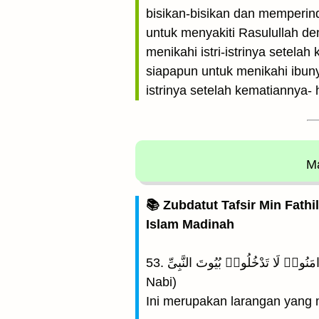
bisikan-bisikan dan memperin
untuk menyakiti Rasulullah de
menikahi istri-istrinya setel
siapapun untuk menikahi ibunya
istrinya setelah kematiannya-
Ma
📚 Zubdatut Tafsir Min Fathi
Islam Madinah
53. يٰٓأَيُّهَا الَّذِينَ ءَامَنُوا۟ لَا تَدْخُلُوا۟ بُيُوتَ النَّبِىِّ (Hai orang-orang yang beriman, janganlah kamu memasuki rumah-rumah
Nabi)
Ini merupakan larangan yang 