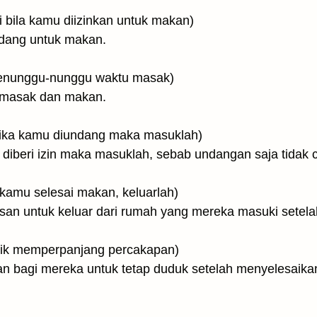
إِلَّآ أَن يُؤْذَنَ لَكُمْ (kecuali bila kamu diizinkan untuk makan)
undang untuk makan.
غَ(dengan tidak menunggu-nunggu waktu masak)
 masak dan makan.
وَلٰكِنْ إِذَا دُعِيتُمْ(tetapi jika kamu diundang maka masuklah)
n diberi izin maka masuklah, sebab undangan saja tidak 
فَإِذَا طَعِمْتُ(dan bila kamu selesai makan, keluarlah)
san untuk keluar dari rumah yang mereka masuki setel
وَلَا مُسْتَـْ ۚ(tanpa asyik memperpanjang percakapan)
an bagi mereka untuk tetap duduk setelah menyelesai