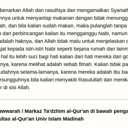
enarkan Allah dan rasulNya dan mengamalkan Syariat
innya untuk menyantap makanan dengan tidak menunggu
ah, dan bila kalian sudah makan, maka pulanglah tanp
an dan perbincangan kalian itu mengganggu Nabi, namun 
u adalah haknya, dan Allah tidak malu untuk menjelask
at kepada istri-istri Nabi seperti bejana rumah dan lai
a hal itu lebih suci bagi hati kalian dan hati mereka dar
nya, karena melihat adalah sebab fitnah. Kalian tidak pa
esudahnya selama-lamanya, karena mereka adalah ibu bagi
esungguhnya bila kalian menyakiti Rasulullah dan menika
di sisi Allah.
awwarah / Markaz Ta'dzhim al-Qur'an di bawah peng
ultas al-Qur'an Univ Islam Madinah