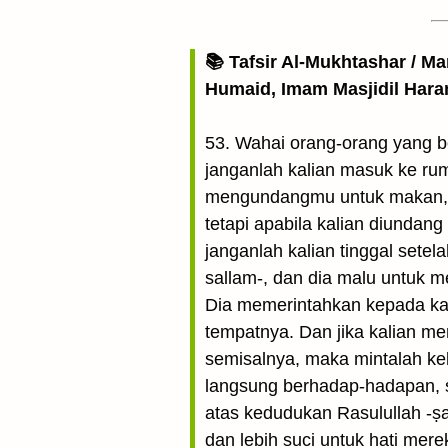
📚 Tafsir Al-Mukhtashar / M
Humaid, Imam Masjidil Har
53. Wahai orang-orang yang b
janganlah kalian masuk ke ru
mengundangmu untuk makan, 
tetapi apabila kalian diundan
janganlah kalian tinggal setela
sallam-, dan dia malu untuk m
Dia memerintahkan kepada kal
tempatnya. Dan jika kalian mem
semisalnya, maka mintalah keb
langsung berhadap-hadapan, 
atas kedudukan Rasulullah -ṣall
dan lebih suci untuk hati me