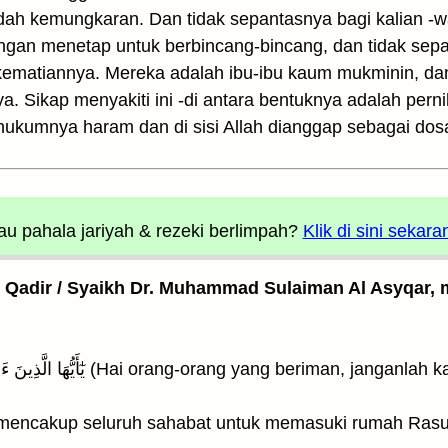
dah kemungkaran. Dan tidak sepantasnya bagi kalian -
ngan menetap untuk berbincang-bincang, dan tidak sepa
ah kematiannya. Mereka adalah ibu-ibu kaum mukminin, da
. Sikap menyakiti ini -di antara bentuknya adalah perni
 hukumnya haram dan di sisi Allah dianggap sebagai dos
u pahala jariyah
& rezeki berlimpah?
Klik di sini sekara
l Qadir / Syaikh Dr. Muhammad Sulaiman Al Asyqar, m
mencakup seluruh sahabat untuk memasuki rumah Rasulu