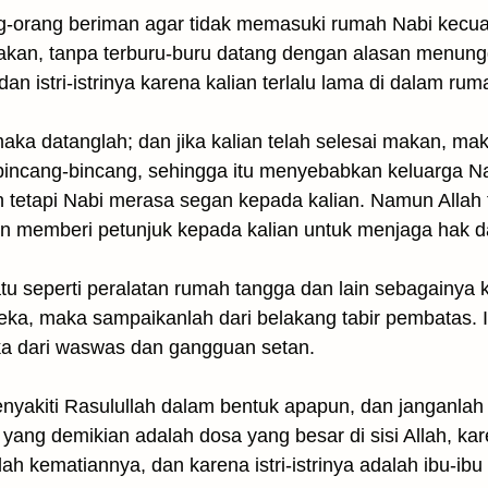
g-orang beriman agar tidak memasuki rumah Nabi kecuali
an, tanpa terburu-buru datang dengan alasan menung
n istri-istrinya karena kalian terlalu lama di dalam rum
aka datanglah; dan jika kalian telah selesai makan, mak
rbincang-bincang, sehingga itu menyebabkan keluarga N
tetapi Nabi merasa segan kepada kalian. Namun Allah
an memberi petunjuk kepada kalian untuk menjaga hak d
u seperti peralatan rumah tangga dan lain sebagainya kep
ka, maka sampaikanlah dari belakang tabir pembatas. It
eka dari waswas dan gangguan setan.
nyakiti Rasulullah dalam bentuk apapun, dan janganlah ka
 yang demikian adalah dosa yang besar di sisi Allah, k
 kematiannya, dan karena istri-istrinya adalah ibu-ibu 