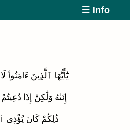
☰ Info
يَٰٓأَيُّهَا ٱلَّذِينَ ءَامَنُوا۟ 
إِنَىٰهُ وَلَٰكِنْ إِذَا دُعِيت
ذَٰلِكُمْ كَانَ يُؤْذِى ٱل