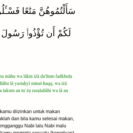
سَأَلْتُمُوهُنَّ مَتَٰعًا فَسْـَٔل
لَكُمْ أَن تُؤْذُوا۟ رَسُولَ ٱللّ
īna ināhu wa lākin iżā du'ītum fadkhulụ
llāhu lā yastaḥyī minal-ḥaqq, wa iżā
 lakum an tu`żụ rasụlallāhi wa lā an
 kamu diizinkan untuk makan
klah dan bila kamu selesai makan,
engganggu Nabi lalu Nabi malu
 kamu meminta sesuatu (keperluan)