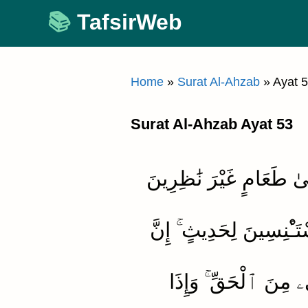
Skip
TafsirWeb
to
content
Home
»
Surat Al-Ahzab
»
Ayat 
Surat Al-Ahzab Ayat 53
 إِلَىٰ طَعَامٍ غَيْرَ نَٰظِرِينَ
تَـْٔنِسِينَ لِحَدِيثٍ ۚ إِنَّ
ۦ مِنَ ٱلْحَقِّ ۚ وَإِذَا