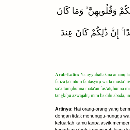
كُمْ وَقُلُوبِهِنَّ ۚ وَمَا كَانَ
ًا ۚ إِنَّ ذَٰلِكُمْ كَانَ عِندَ
Arab-Latin:
Yā ayyuhallażīna āmanụ lā 
fa iżā ṭa'imtum fantasyirụ wa lā musta`n
sa`altumụhunna matā'an fas`alụhunna miw
tangkiḥū azwājahụ mim ba'dihī abadā, in
Artinya:
Hai orang-orang yang beri
dengan tidak menunggu-nunggu wakt
keluarlah kamu tanpa asyik memper
kepadamu (untuk menyuruh kamu kelu