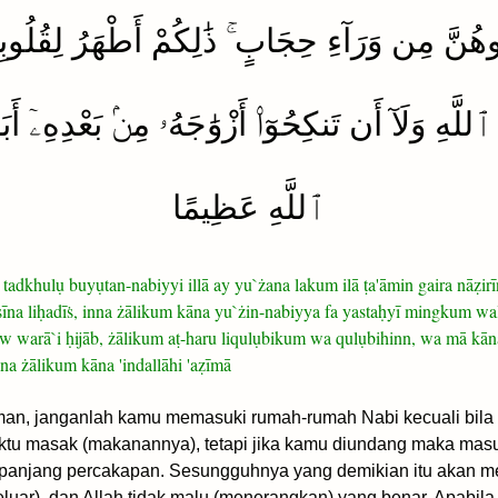
ُوهُنَّ مِن وَرَآءِ حِجَابٍ ۚ ذَٰلِكُمْ أَطْهَرُ لِقُلُوبِ
َهِ وَلَآ أَن تَنكِحُوٓا۟ أَزْوَٰجَهُۥ مِنۢ بَعْدِهِۦٓ أَبَد
ٱللَّهِ عَظِيمًا
tadkhulụ buyụtan-nabiyyi illā ay yu`żana lakum ilā ṭa'āmin gaira nāẓir
isīna liḥadīṡ, inna żālikum kāna yu`żin-nabiyya fa yastaḥyī mingkum wa
 warā`i ḥijāb, żālikum aṭ-haru liqulụbikum wa qulụbihinn, wa mā kāna
na żālikum kāna 'indallāhi 'aẓīmā
man, janganlah kamu memasuki rumah-rumah Nabi kecuali bila
u masak (makanannya), tetapi jika kamu diundang maka masu
panjang percakapan. Sesungguhnya yang demikian itu akan m
ar), dan Allah tidak malu (menerangkan) yang benar. Apabila