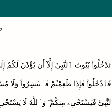
53
لَا تَدْخُلُوا۟ بُيُوتَ ٱلنَّبِىِّ إِلَّآ أَن يُؤْذَنَ لَكُمْ
ُمْ فَٱدْخُلُوا۟ فَإِذَا طَعِمْتُمْ فَٱنتَشِرُوا۟ وَلَا مُسْ
نَّبِىَّ فَيَسْتَحْىِۦ مِنكُمْ ۖ وَٱللَّهُ لَا يَسْتَحْىِ