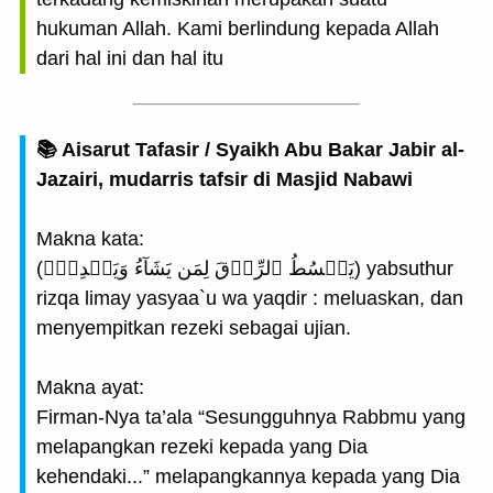
hukuman Allah. Kami berlindung kepada Allah
dari hal ini dan hal itu
📚 Aisarut Tafasir / Syaikh Abu Bakar Jabir al-
Jazairi, mudarris tafsir di Masjid Nabawi
Makna kata:
(يَبۡسُطُ ٱلرِّزۡقَ لِمَن يَشَآءُ وَيَقۡدِرُۚ) yabsuthur
rizqa limay yasyaa`u wa yaqdir : meluaskan, dan
menyempitkan rezeki sebagai ujian.
Makna ayat:
Firman-Nya ta’ala “Sesungguhnya Rabbmu yang
melapangkan rezeki kepada yang Dia
kehendaki...” melapangkannya kepada yang Dia