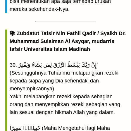
bisa menentukan apa saja terhadap urusan
mereka sekehendak-Nya.
📚 Zubdatut Tafsir Min Fathil Qadir / Syaikh Dr.
Muhammad Sulaiman Al Asyqar, mudarris
tafsir Universitas Islam Madinah
30. إِنَّ رَبَّكَ يَبْسُطُ الرِّزْقَ لِمَن يَشَآءُ وَيَقْدِرُ ۚ
(Sesungguhnya Tuhanmu melapangkan rezeki
kepada siapa yang Dia kehendaki dan
menyempitkannya)
Yakni melapangkan rezeki kepada sebagian
orang dan menyempitkan rezeki sebagian yang
lain sesuai dengan hikmah Allah yang dalam.
خَبِيرًۢا بَصِيرًا (Maha Mengetahui lagi Maha