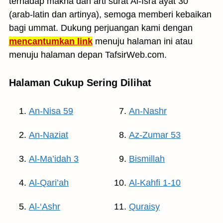
terhadap makna dan arti surat Al-Isra ayat 30
(arab-latin dan artinya), semoga memberi kebaikan
bagi ummat. Dukung perjuangan kami dengan
mencantumkan link
menuju halaman ini atau
menuju halaman depan TafsirWeb.com.
Halaman Cukup Sering Dilihat
An-Nisa 59
An-Nashr
An-Naziat
Az-Zumar 53
Al-Ma’idah 3
Bismillah
Al-Qari’ah
Al-Kahfi 1-10
Al-‘Ashr
Quraisy