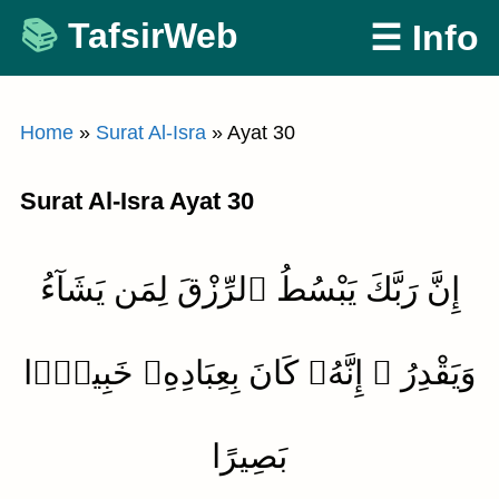
Skip
TafsirWeb
☰ Info
to
content
Home
»
Surat Al-Isra
»
Ayat 30
Surat Al-Isra Ayat 30
إِنَّ رَبَّكَ يَبْسُطُ ٱلرِّزْقَ لِمَن يَشَآءُ
وَيَقْدِرُ ۚ إِنَّهُۥ كَانَ بِعِبَادِهِۦ خَبِيرًۢا
بَصِيرًا