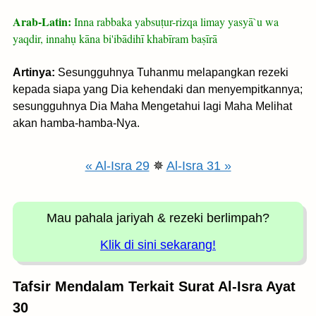
Arab-Latin:
Inna rabbaka yabsuṭur-rizqa limay yasyā`u wa
yaqdir, innahụ kāna bi'ibādihī khabīram baṣīrā
Artinya:
Sesungguhnya Tuhanmu melapangkan rezeki
kepada siapa yang Dia kehendaki dan menyempitkannya;
sesungguhnya Dia Maha Mengetahui lagi Maha Melihat
akan hamba-hamba-Nya.
« Al-Isra 29
✵
Al-Isra 31 »
Mau pahala jariyah
& rezeki berlimpah?
Klik di sini sekarang!
Tafsir Mendalam Terkait Surat Al-Isra Ayat
30