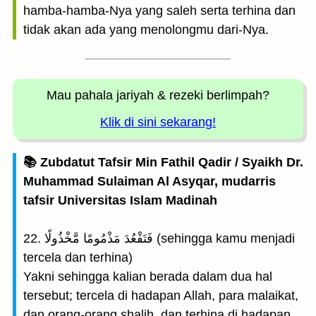
hamba-hamba-Nya yang saleh serta terhina dan
tidak akan ada yang menolongmu dari-Nya.
Mau pahala jariyah
& rezeki berlimpah?
Klik di sini sekarang!
📚 Zubdatut Tafsir Min Fathil Qadir / Syaikh Dr.
Muhammad Sulaiman Al Asyqar, mudarris
tafsir Universitas Islam Madinah
22. فَتَقْعُدَ مَذْمُومًا مَّخْذُولًا (sehingga kamu menjadi
tercela dan terhina)
Yakni sehingga kalian berada dalam dua hal
tersebut; tercela di hadapan Allah, para malaikat,
dan orang-orang shalih, dan terhina di hadapan