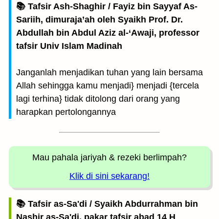
📚 Tafsir Ash-Shaghir / Fayiz bin Sayyaf As-
Sariih, dimuraja’ah oleh Syaikh Prof. Dr.
Abdullah bin Abdul Aziz al-‘Awaji, professor
tafsir Univ Islam Madinah
Janganlah menjadikan tuhan yang lain bersama
Allah sehingga kamu menjadi} menjadi {tercela
lagi terhina} tidak ditolong dari orang yang
harapkan pertolongannya
Mau pahala jariyah
& rezeki berlimpah?
Klik di sini sekarang!
📚 Tafsir as-Sa'di / Syaikh Abdurrahman bin
Nashir as-Sa'di, pakar tafsir abad 14 H