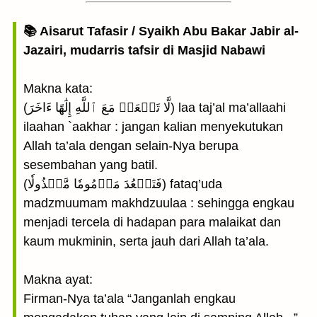
📚 Aisarut Tafasir / Syaikh Abu Bakar Jabir al-
Jazairi, mudarris tafsir di Masjid Nabawi
Makna kata:
(لَّا تَجۡعَلۡ مَعَ ٱللَّهِ إِلَٰهًا ءَاخَرَ) laa taj’al ma’allaahi
ilaahan `aakhar : jangan kalian menyekutukan
Allah ta’ala dengan selain-Nya berupa
sesembahan yang batil.
(فَتَقۡعُدَ مَذۡمُومٗا مَّخۡذُولٗا) fataq’uda
madzmuumam makhdzuulaa : sehingga engkau
menjadi tercela di hadapan para malaikat dan
kaum mukminin, serta jauh dari Allah ta’ala.
Makna ayat:
Firman-Nya ta’ala “Janganlah engkau