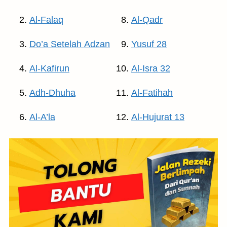
Al-Falaq
Al-Qadr
Do’a Setelah Adzan
Yusuf 28
Al-Kafirun
Al-Isra 32
Adh-Dhuha
Al-Fatihah
Al-A’la
Al-Hujurat 13