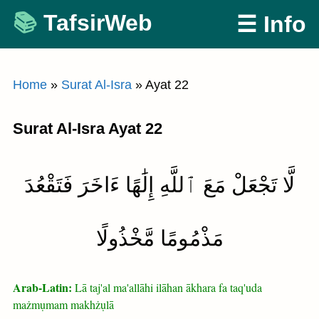
Skip
TafsirWeb
☰ Info
to
content
Home
»
Surat Al-Isra
»
Ayat 22
Surat Al-Isra Ayat 22
لَّا تَجْعَلْ مَعَ ٱللَّهِ إِلَٰهًا ءَاخَرَ فَتَقْعُدَ
مَذْمُومًا مَّخْذُولًا
Arab-Latin:
Lā taj'al ma'allāhi ilāhan ākhara fa taq'uda
mażmụmam makhżụlā