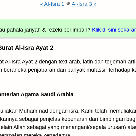
« Al-Isra 1
✵
Al-Isra 3 »
u pahala jariyah
& rezeki berlimpah?
Klik di sini sekara
urat Al-Isra Ayat 2
 Al-Isra Ayat 2 dengan text arab, latin dan terjemah art
an beraneka penjabaran dari banyak mufassir terhadap ka
enterian Agama Saudi Arabia
muliakan Muhammad dengan isra, Kami telah memuliak
kannya sebagai penjelas kebenaran dari bimbingan bagi b
selain Allah sebagai yang menangani(segala urusan) 
persoalan mereka kepadanya.