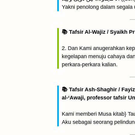
Yakni penolong dalam segala
📚 Tafsir Al-Wajiz / Syaikh P
2. Dan Kami anugerahkan kepada
kegelapan menuju cahaya dan s
perkara-perkara kalian.
📚 Tafsir Ash-Shaghir / Fayi
al-‘Awaji, professor tafsir 
Kami memberi Musa kitab} Tau
Aku sebagai seorang pelindun