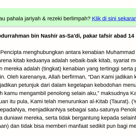
u pahala jariyah
& rezeki berlimpah?
Klik di sini sekara
Abdurrahman bin Nashir as-Sa'di, pakar tafsir abad 14
ha Pencipta menghubungkan antara kenabian Muhammad 
rena kitab keduanya adalah sebaik-baik kitab, syariat 
 mereka adalah (tingkat) kenabian yang tertinggi serta
. Oleh karenanya, Allah berfirman, “Dan Kami jadikan ki
ka jadikan petunjuk dari dalam kegelapan kebodohan men
ah kamu mengambil penolong selain aku,” maksudnya Kam
an itu pula, Kami telah menurunkan al-Kitab (Taurat). 
kepadaNya, menjadikanNya sebagai satu-satunya Penol
 duniawi mereka, serta tidak bergantung kepada selain
an) dan tidak bisa memberi manfaat sedikit pun bagi m