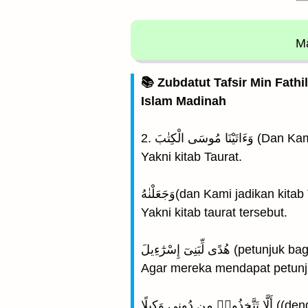
Ma
📚 Zubdatut Tafsir Min Fathi
Islam Madinah
2. وسَى الْكِتٰبَ
Yakni kitab Taurat.
وَجَعَلْنٰهُ(dan Kami jadikan kit
Yakni kitab taurat tersebut.
هُدًى لِّبَنِىٓ إِسْرٰٓءِيلَ (
Agar mereka mendapat petunj
 وَكِيلًا