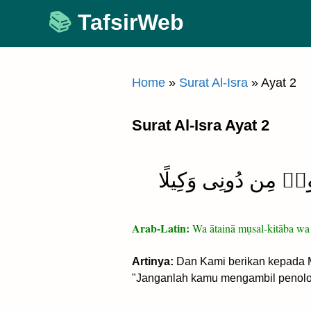
Skip
TafsirWeb
to
content
Home
»
Surat Al-Isra
»
Ayat 2
Surat Al-Isra Ayat 2
َخِذُوا۟ مِن دُونِى وَكِيلًا
Arab-Latin:
Wa ātainā mụsal-kitāba wa j
Artinya:
Dan Kami berikan kepada Mus
"Janganlah kamu mengambil penolo