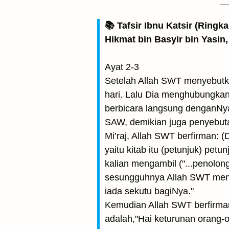
📚 Tafsir Ibnu Katsir (Ringk
Hikmat bin Basyir bin Yasin,
Ayat 2-3
Setelah Allah SWT menyebut
hari. Lalu Dia menghubungka
berbicara langsung denganNy
SAW, demikian juga penyebutan
Mi’raj, Allah SWT berfirman: (
yaitu kitab itu (petunjuk) petu
kalian mengambil ("...penolon
sesungguhnya Allah SWT menu
iada sekutu bagiNya."
Kemudian Allah SWT berfirma
adalah,"Hai keturunan orang-