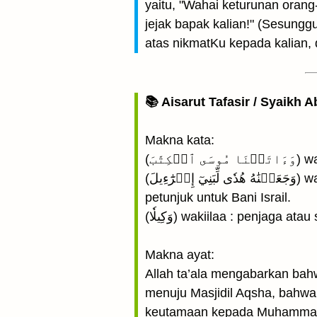
yaitu, "Wahai keturunan oran
jejak bapak kalian!" (Sesungg
atas nikmatKu kepada kalian
📚 Aisarut Tafasir / Syaikh A
Makna kata:
(َٰبَ
(وَجَعَلۡنَٰهُ هُدٗى لِّبَنِيٓ إِسۡرَٰٓءِيلَ) wa ja’alnaahu hudal libanii israa`il : Kami menjadikan Al-Kitab atau Musa sebagai hidayah;
petunjuk untuk Bani Israil.
(وَكِيلٗا) wakiilaa : penjaga ata
Makna ayat:
Allah ta’ala mengabarkan bah
menuju Masjidil Aqsha, bahwa
keutamaan kepada Muhammad sh