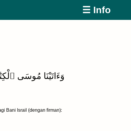
☰ Info
وَءَاتَيْنَا مُوسَى ٱلْكِتَٰب
i Bani Israil (dengan firman):