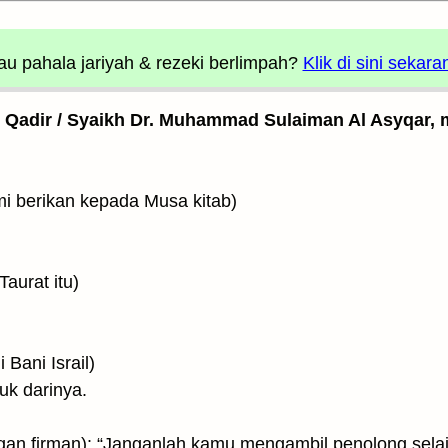
u pahala jariyah
& rezeki berlimpah?
Klik di sini sekara
l Qadir / Syaikh Dr. Muhammad Sulaiman Al Asyqar, m
وَءَاتَيْنَا مُ (Dan Kami berikan kepada Musa kitab)
ab Taurat itu)
petunjuk bagi Bani Israil)
uk darinya.
أَلَّا تَتَّخِذُوا۟ مِن دُونِى ((dengan firman): “Janganlah kamu mengambil penolong s