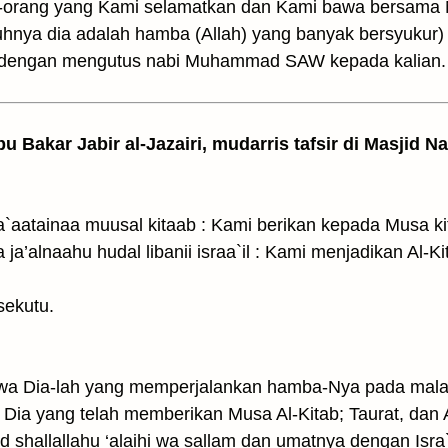
g-orang yang Kami selamatkan dan Kami bawa bersama Nu
uhnya dia adalah hamba (Allah) yang banyak bersyu­kur) 
, dengan mengutus nabi Muhammad SAW kepada kalian.
bu Bakar Jabir al-Jazairi, mudarris tafsir di Masjid N
وَءَاتَيۡنَا مُوسَى ٱلۡكِت) wa`aatainaa muusal kitaab : Kami berikan kepada M
u sekutu.
wa Dia-lah yang memperjalankan hamba-Nya pada malam
 Dia yang telah memberikan Musa Al-Kitab; Taurat, dan 
allallahu ‘alaihi wa sallam dan umatnya dengan Isra