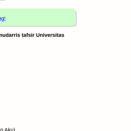
ng!
udarris tafsir Universitas
elain Aku)