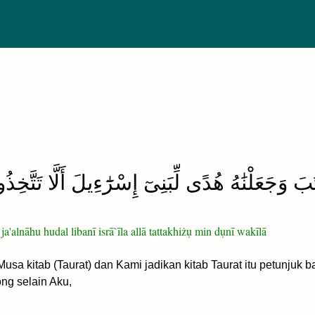
َ وَجَعَلْنَٰهُ هُدًى لِّبَنِىٓ إِسْرَٰٓءِيلَ أَلَّا تَتّ
a'alnāhu hudal libanī isrā`īla allā tattakhiżụ min dụnī wakīlā
a kitab (Taurat) dan Kami jadikan kitab Taurat itu petunjuk bag
ng selain Aku,