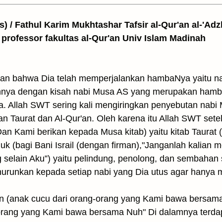
as) / Fathul Karim Mukhtashar Tafsir al-Qur'an al-'Adz
 professor fakultas al-Qur'an Univ Islam Madinah
kan bahwa Dia telah memperjalankan hambaNya yaitu
nnya dengan kisah nabi Musa AS yang merupakan hamba
a. Allah SWT sering kali mengiringkan penyebutan na
 Taurat dan Al-Qur'an. Oleh karena itu Allah SWT setel
Dan Kami berikan kepada Musa kitab) yaitu kitab Taurat 
njuk (bagi Bani Israil (dengan firman),"Janganlah kalian 
g selain Aku”) yaitu pelindung, penolong, dan sembahan 
runkan kepada setiap nabi yang Dia utus agar hanya 
n (anak cucu dari orang-orang yang Kami bawa bersa
orang yang Kami bawa bersama Nuh" Di dalamnya terdapa