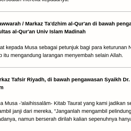
awwarah / Markaz Ta'dzhim al-Qur'an di bawah peng
ultas al-Qur'an Univ Islam Madinah
at kepada Musa sebagai petunjuk bagi para keturunan 
ab itu mengandung larangan menyembah selain Allah.
arkaz Tafsir Riyadh, di bawah pengawasan Syaikh Dr. 
am
 Musa -'alaihissalām- Kitab Taurat yang kami jadikan 
ambil janji dari mereka, "Janganlah mengambil pelindun
danya, namun berserah dirilah kalian sepenuhnya hany