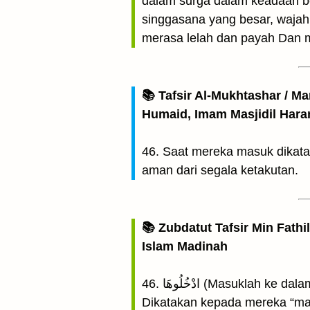
dalam surga dalam keadaan be
singgasana yang besar, wajah
merasa lelah dan payah Dan m
📚 Tafsir Al-Mukhtashar / M
Humaid, Imam Masjidil Har
46. Saat mereka masuk dikat
aman dari segala ketakutan.
📚 Zubdatut Tafsir Min Fathi
Islam Madinah
46. ادْخُلُوهَا (Masuklah ke d
Dikatakan kepada mereka “m