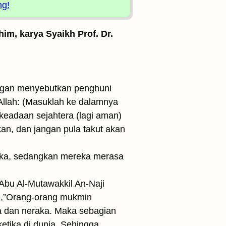
ng!
him, karya Syaikh Prof. Dr.
engan menyebutkan penghuni
Allah: (Masuklah ke dalamnya
 keadaan sejahtera (lagi aman)
kan, dan jangan pula takut akan
reka, sedangkan mereka merasa
 Abu Al-Mutawakkil An-Naji
a,”Orang-orang mukmin
ga dan neraka. Maka sebagian
etika di dunia. Sehingga