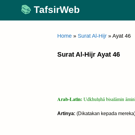
Skip
TafsirWeb
to
content
Home
»
Surat Al-Hijr
»
Ayat 46
Surat Al-Hijr Ayat 46
Arab-Latin:
Udkhulụhā bisalāmin āmin
Artinya:
(Dikatakan kepada mereka)