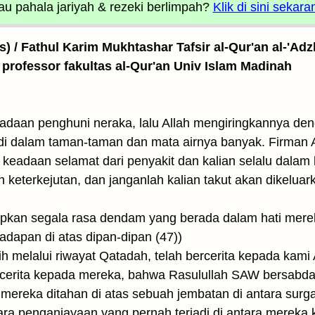
u pahala jariyah
& rezeki berlimpah?
Klik di sini sekara
as) / Fathul Karim Mukhtashar Tafsir al-Qur'an al-'Adz
 professor fakultas al-Qur'an Univ Islam Madinah
eadaan penghuni neraka, lalu Allah mengiringkannya d
i dalam taman-taman dan mata airnya banyak. Firman 
 keadaan selamat dari penyakit dan kalian selalu dalam
 keterkejutan, dan janganlah kalian takut akan dikeluar
yapkan segala rasa dendam yang berada dalam hati me
dapan di atas dipan-dipan (47))
h melalui riwayat Qatadah, telah bercerita kepada kami
ercerita kepada mereka, bahwa Rasulullah SAW bersabd
u mereka ditahan di atas sebuah jembatan di antara sur
a penganiayaan yang pernah terjadi di antara mereka k