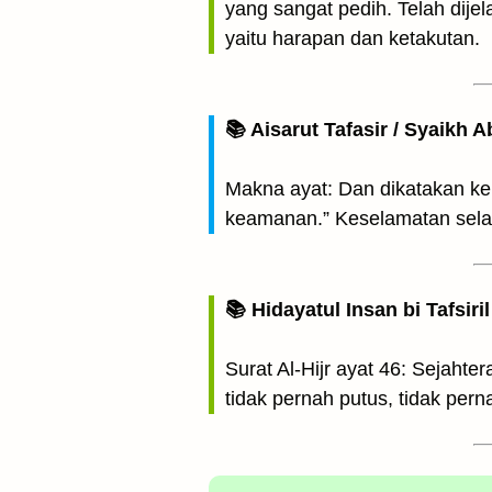
yang sangat pedih. Telah dij
yaitu harapan dan ketakutan.
📚 Aisarut Tafasir / Syaikh A
Makna ayat: Dan dikatakan kepada mereka, (ٱدۡخُلُوهَا بِسَلَٰمٍ ءَامِنِينَ) “ma
keamanan.” Keselamatan selalu
📚 Hidayatul Insan bi Tafsir
Surat Al-Hijr ayat 46: Sejahte
tidak pernah putus, tidak pern