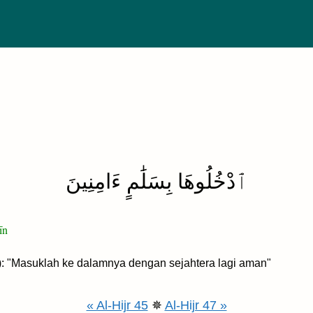
ٱدْخُلُوهَا بِسَلَٰمٍ ءَامِنِينَ
īn
: "Masuklah ke dalamnya dengan sejahtera lagi aman"
« Al-Hijr 45
✵
Al-Hijr 47 »