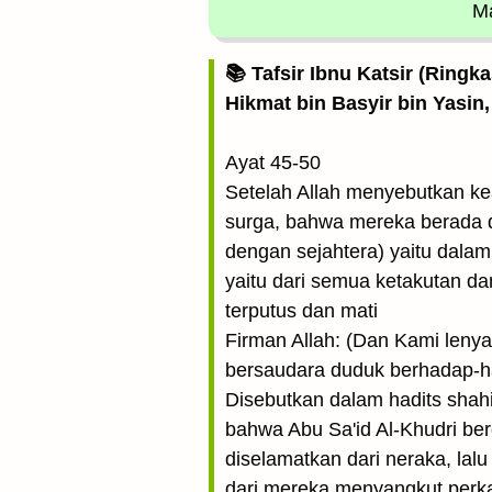
Ma
📚 Tafsir Ibnu Katsir (Ringk
Hikmat bin Basyir bin Yasin,
Ayat 45-50
Setelah Allah menyebutkan k
surga, bahwa mereka berada d
dengan sejahtera) yaitu dalam
yaitu dari semua ketakutan dan
terputus dan mati
Firman Allah: (Dan Kami len
bersaudara duduk berhadap-ha
Disebutkan dalam hadits shahi
bahwa Abu Sa'id Al-Khudri b
diselamatkan dari neraka, lal
dari mereka menyangkut perkar