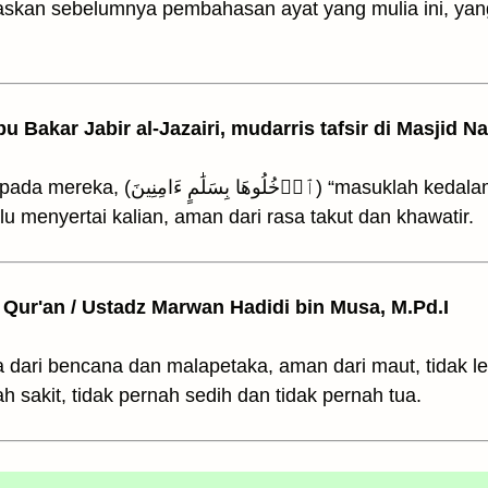
elaskan sebelumnya pembahasan ayat yang mulia ini, y
bu Bakar Jabir al-Jazairi, mudarris tafsir di Masjid N
suklah kedalamnya dengan keselamatan dan
 menyertai kalian, aman dari rasa takut dan khawatir.
il Qur'an / Ustadz Marwan Hadidi bin Musa, M.Pd.I
ra dari bencana dan malapetaka, aman dari maut, tidak l
ah sakit, tidak pernah sedih dan tidak pernah tua.