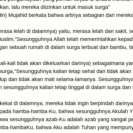
ikan, lalu mereka diizinkan untuk masuk surga”
bilin) Mujahid berkata bahwa artinya sebagian dari mere
erasa lelah di dalamnya) yaitu, merasa lelah dan sakit
Muslim,”Sesungguhnya Allah telah memerintahkan kepa
an sebuah rumah di dalam surga terbuat dari bambu, t
ali-kali tidak akan dikeluarkan darinya) sebagaimana y
 surga,"Sesungguhnya kalian tetap sehat dan tidak akan
dup dan tidak akan mati selama-lamanya. Sesungguhnya 
sesungguhnya kalian tetap tinggal di dalam surga dan 
ekal di dalamnya, mereka tidak ingin berpindah darinya 
 kepada hamba-hamba-Ku, bahwa sesungguhnya Akulah 
a sesungguhnya azab-Ku adalah azab yang sangat pedi
ba-hambaKu, bahwa Aku adalah Tuhan yang mempunya