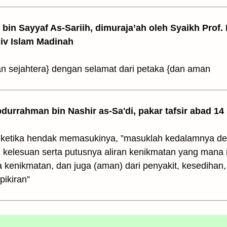
z bin Sayyaf As-Sariih, dimuraja’ah oleh Syaikh Prof.
Univ Islam Madinah
 sejahtera} dengan selamat dari petaka {dan aman
Abdurrahman bin Nashir as-Sa'di, pakar tafsir abad 14
ketika hendak memasukinya, ”masuklah kedalamnya den
an kelesuan serta putusnya aliran kenikmatan yang mana
kenikmatan, dan juga (aman) dari penyakit, kesedihan,
ikiran”