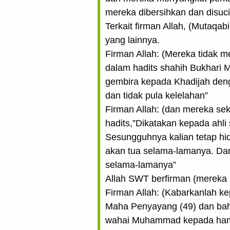
mereka diber­sihkan dan disuc
Terkait firman Allah, (Mutaqa
yang lainnya.
Firman Allah: (Mereka tidak m
dalam hadits shahih Bukhari 
gembira kepada Khadijah deng
dan tidak pula kelelahan”
Firman Allah: (dan mereka sek
hadits,”Dikatakan kepada ahli
Sesungguhnya kalian tetap hi
akan tua selama-lamanya. Dan 
selama-lamanya”
Allah SWT berfirman (mereka k
Firman Allah: (Kabarkanlah
Maha Penyayang (49) dan bahw
wahai Muhammad kepada ham