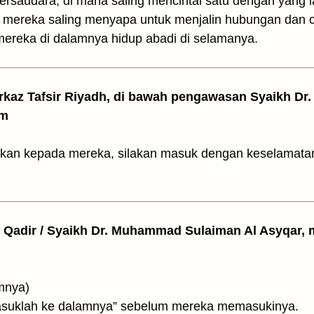
rsaudara, di mana saling mencintai satu dengan yang l
 mereka saling menyapa untuk menjalin hubungan dan c
ereka di dalamnya hidup abadi di selamanya.
arkaz Tafsir Riyadh, di bawah pengawasan Syaikh Dr. 
am
akan kepada mereka, silakan masuk dengan keselamatan
l Qadir / Syaikh Dr. Muhammad Sulaiman Al Asyqar, m
alamnya)
asuklah ke dalamnya” sebelum mereka memasukinya.