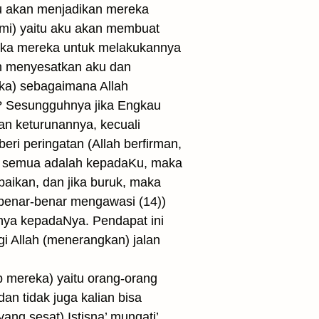
u akan menjadikan mereka
umi) yaitu aku akan membuat
eka mereka untuk melakukannya
h menyesatkan aku dan
eka) sebagaimana Allah
u? Sesungguhnya jika Engkau
an keturunannya, kecuali
ri peringatan (Allah berfirman,
lian semua adalah kepadaKu, maka
aikan, dan jika buruk, maka
benar-benar mengawasi (14))
gnya kepadaNya. Pendapat ini
i Allah (menerangkan) jalan
 mereka) yaitu orang-orang
n tidak juga kalian bisa
ng sesat) Istisna’ munqati’