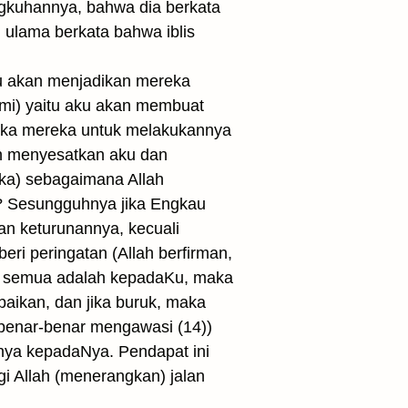
g­kuhannya, bahwa dia berkata
ulama berkata bahwa iblis
u akan menjadikan mereka
umi) yaitu aku akan membuat
eka mereka untuk melakukannya
h menyesatkan aku dan
eka) sebagaimana Allah
u? Sesungguhnya jika Engkau
an keturunannya, kecuali
ri peringatan (Allah berfirman,
lian semua adalah kepadaKu, maka
aikan, dan jika buruk, maka
benar-benar mengawasi (14))
gnya kepadaNya. Pendapat ini
i Allah (menerangkan) jalan