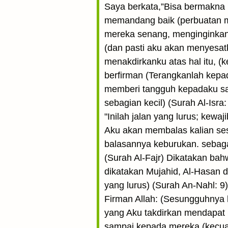
Saya berkata,”Bisa bermakna
memandang baik (perbuatan ma
mereka senang, menginginkan
(dan pasti aku akan menyesa
menakdirkanku atas hal itu, 
berfirman (Terangkanlah kepa
memberi tangguh kepadaku sam
sebagian kecil) (Surah Al-Isr
"Inilah jalan yang lurus; kew
Aku akan membalas kalian ses
balasannya keburukan. sebag
(Surah Al-Fajr) Dikatakan ba
dikatakan Mujahid, Al-Hasan 
yang lurus) (Surah An-Nahl: 9)
Firman Allah: (Sesungguhnya
yang Aku takdirkan mendapat p
sampai kepada mereka (kecuali