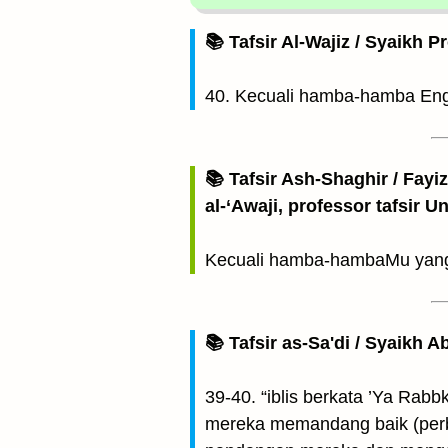
📚 Tafsir Al-Wajiz / Syaikh P
40. Kecuali hamba-hamba Eng
📚 Tafsir Ash-Shaghir / Fayi
al-‘Awaji, professor tafsir 
Kecuali hamba-hambaMu yang 
📚 Tafsir as-Sa'di / Syaikh 
39-40. “iblis berkata ’Ya Ra
mereka memandang baik (perb