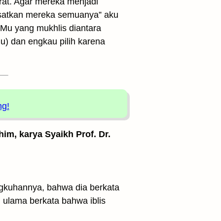
at. Agar mereka menjadi
esatkan mereka semuanya” aku
Mu yang mukhlis diantara
u) dan engkau pilih karena
ng!
him, karya Syaikh Prof. Dr.
g­kuhannya, bahwa dia berkata
ulama berkata bahwa iblis