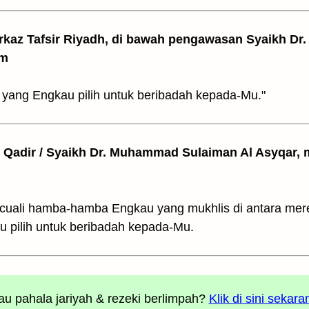
arkaz Tafsir Riyadh, di bawah pengawasan Syaikh Dr. 
am
yang Engkau pilih untuk beribadah kepada-Mu."
l Qadir / Syaikh Dr. Muhammad Sulaiman Al Asyqar, m
إِلَّا عِبَادَكَ مِنْهُمُ الْمُخْلَصِي (kecuali hamba-hamba Engkau yang mukhlis di antara 
u pilih untuk beribadah kepada-Mu.
u pahala jariyah
& rezeki berlimpah?
Klik di sini sekara