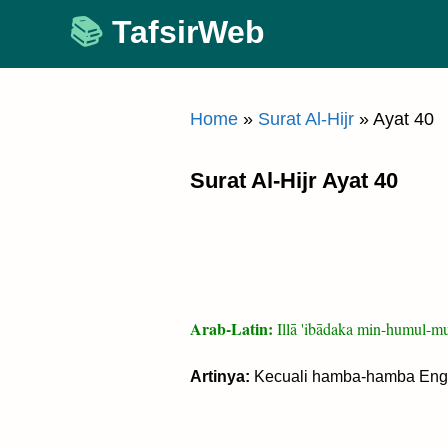
Skip
TafsirWeb
to
content
Home
»
Surat Al-Hijr
»
Ayat 40
Surat Al-Hijr Ayat 40
Arab-Latin:
Illā 'ibādaka min-humul-m
Artinya:
Kecuali hamba-hamba Engka