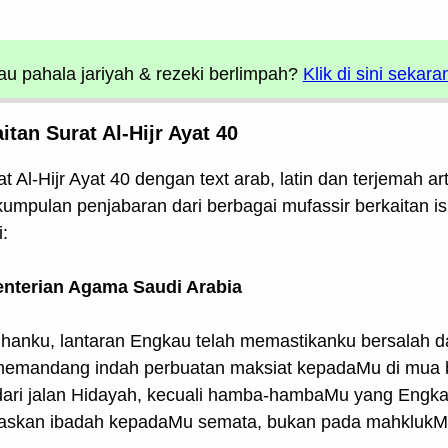
u pahala jariyah
& rezeki berlimpah?
Klik di sini sekara
an Surat Al-Hijr Ayat 40
t Al-Hijr Ayat 40 dengan text arab, latin dan terjemah 
 kumpulan penjabaran dari berbagai mufassir berkaitan isi 
:
enterian Agama Saudi Arabia
Tuhanku, lantaran Engkau telah memastikanku bersalah d
emandang indah perbuatan maksiat kepadaMu di mua b
ri jalan Hidayah, kecuali hamba-hambaMu yang Engka
laskan ibadah kepadaMu semata, bukan pada mahklukM