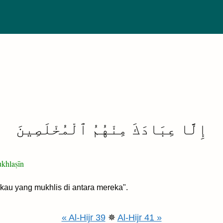
إِلَّا عِبَادَكَ مِنْهُمُ ٱلْمُخْلَصِينَ
ukhlaṣīn
u yang mukhlis di antara mereka".
« Al-Hijr 39
✵
Al-Hijr 41 »