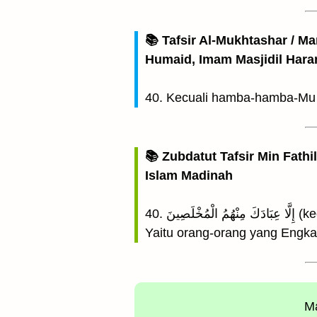
📚 Tafsir Al-Mukhtashar / M
Humaid, Imam Masjidil Har
40. Kecuali hamba-hamba-Mu 
📚 Zubdatut Tafsir Min Fathi
Islam Madinah
40. نَ
Yaitu orang-orang yang Engka
Ma