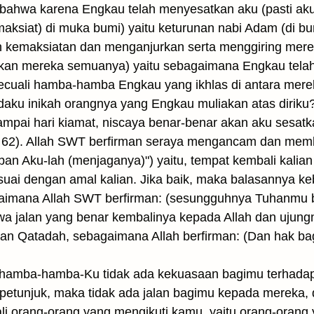
 bahwa karena Engkau telah menyesatkan aku (pasti ak
ksiat) di muka bumi) yaitu keturunan nabi Adam (di b
 kemaksiatan dan menganjurkan serta menggiring mer
tkan mereka semuanya) yaitu sebagaimana Engkau tela
(kecuali hamba-hamba Engkau yang ikhlas di antara mer
daku inikah orangnya yang Engkau muliakan atas dirik
pai hari kiamat, niscaya benar-benar akan aku sesatk
a: 62). Allah SWT berfirman seraya mengancam dan membe
ajiban Aku-lah (menjaganya)") yaitu, tempat kembali ka
uai dengan amal kalian. Jika baik, maka balasannya keb
aimana Allah SWT berfirman: (sesungguhnya Tuhanmu 
hwa jalan yang benar kembalinya kepada Allah dan ujun
dan Qatadah, sebagaimana Allah berfirman: (Dan hak bag
 hamba-hamba-Ku tidak ada kekuasaan bagimu terhadap
etunjuk, maka tidak ada jalan bagimu kepada mereka, da
 orang-orang yang mengikuti kamu, yaitu orang-orang ya