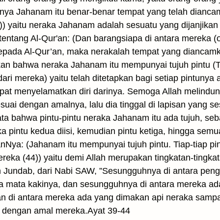
nya Jahanam itu benar-benar tempat yang telah dianca
) yaitu neraka Jahanam adalah sesuatu yang dijanjikan b
tentang Al-Qur'an: (Dan barangsiapa di antara mereka (
kepada Al-Qur’an, maka nerakalah tempat yang diancamk
n bahwa neraka Jahanam itu mempunyai tujuh pintu (Tiap
ari mereka) yaitu telah ditetapkan bagi setiap pintunya
dapat menyelamatkan diri darinya. Semoga Allah melindun
suai dengan amalnya, lalu dia tinggal di lapisan yang 
kata bahwa pintu-pintu neraka Jahanam itu ada tujuh, seb
a pintu kedua diisi, kemudian pintu ketiga, hingga sem
nNya: (Jahanam itu mempunyai tujuh pintu. Tiap-tiap pint
ereka (44)) yaitu demi Allah merupakan tingkatan-tingk
n Jundab, dari Nabi SAW, ”Sesungguhnya di antara pen
a mata kakinya, dan sesungguhnya di antara mereka ad
n di antara mereka ada yang dimakan api neraka sampa
 dengan amal mereka.Ayat 39-44