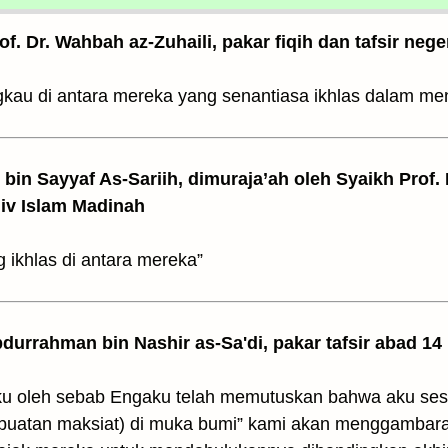
rof. Dr. Wahbah az-Zuhaili, pakar fiqih dan tafsir nege
kau di antara mereka yang senantiasa ikhlas dalam me
z bin Sayyaf As-Sariih, dimuraja’ah oleh Syaikh Prof.
Univ Islam Madinah
ikhlas di antara mereka”
Abdurrahman bin Nashir as-Sa'di, pakar tafsir abad 14
bbku oleh sebab Engaku telah memutuskan bahwa aku ses
uatan maksiat) di muka bumi” kami akan menggambara