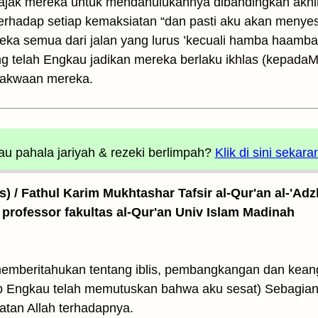
ak mereka untuk mendahulukannya dibandingkan akhir
terhadap setiap kemaksiatan “dan pasti aku akan meny
ka semua dari jalan yang lurus ’kecuali hamba haamba
g telah Engkau jadikan mereka berlaku ikhlas (kepadaM
etakwaan mereka.
u pahala jariyah
& rezeki berlimpah?
Klik di sini sekara
as) / Fathul Karim Mukhtashar Tafsir al-Qur'an al-'Adz
 professor fakultas al-Qur'an Univ Islam Madinah
emberitahukan tentang iblis, pembangkangan dan kean
b Engkau telah memutuskan bahwa aku sesat) Sebagian 
tan Allah terhadapnya.