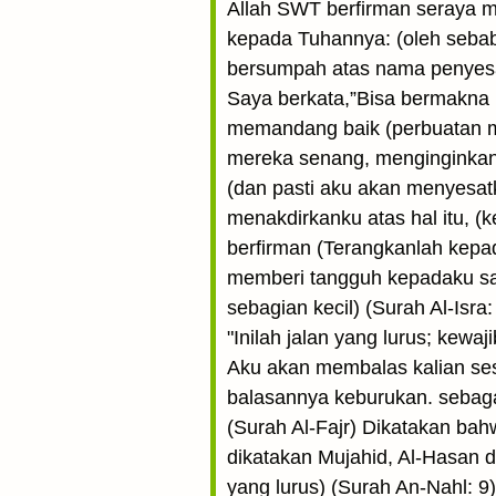
Allah SWT berfirman seraya m
kepada Tuhannya: (oleh seba
bersumpah atas nama penyesa
Saya berkata,”Bisa bermakna
memandang baik (perbuatan ma
mereka senang, menginginkan
(dan pasti aku akan menyesa
menakdirkanku atas hal itu, 
berfirman (Terangkanlah kepa
memberi tangguh kepadaku sam
sebagian kecil) (Surah Al-Isr
"Inilah jalan yang lurus; kew
Aku akan membalas kalian ses
balasannya keburukan. sebag
(Surah Al-Fajr) Dikatakan ba
dikatakan Mujahid, Al-Hasan 
yang lurus) (Surah An-Nahl: 9)