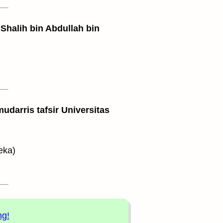
Shalih bin Abdullah bin
udarris tafsir Universitas
mereka)
ng!