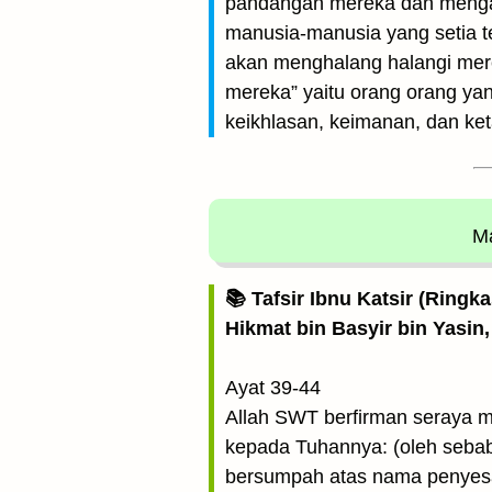
pandangan mereka dan mengaj
manusia-manusia yang setia 
akan menghalang halangi mere
mereka” yaitu orang orang yan
keikhlasan, keimanan, dan k
Ma
📚 Tafsir Ibnu Katsir (Ringk
Hikmat bin Basyir bin Yasin,
Ayat 39-44
Allah SWT berfirman seraya m
kepada Tuhannya: (oleh seba
bersumpah atas nama penyesa