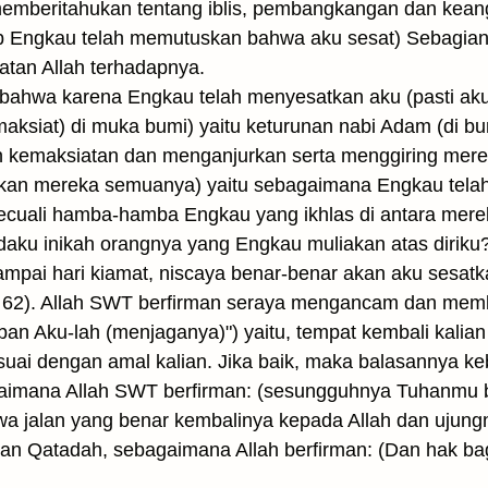
emberitahukan tentang iblis, pembangkangan dan kean
b Engkau telah memutuskan bahwa aku sesat) Sebagian 
tan Allah terhadapnya.
 bahwa karena Engkau telah menyesatkan aku (pasti ak
ksiat) di muka bumi) yaitu keturunan nabi Adam (di b
 kemaksiatan dan menganjurkan serta menggiring mer
tkan mereka semuanya) yaitu sebagaimana Engkau tela
(kecuali hamba-hamba Engkau yang ikhlas di antara mer
daku inikah orangnya yang Engkau muliakan atas dirik
pai hari kiamat, niscaya benar-benar akan aku sesatk
a: 62). Allah SWT berfirman seraya mengancam dan membe
ajiban Aku-lah (menjaganya)") yaitu, tempat kembali ka
uai dengan amal kalian. Jika baik, maka balasannya keb
aimana Allah SWT berfirman: (sesungguhnya Tuhanmu 
hwa jalan yang benar kembalinya kepada Allah dan ujun
dan Qatadah, sebagaimana Allah berfirman: (Dan hak bag