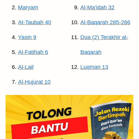
Maryam
Al-Ma’idah 32
At-Taubah 40
Al-Baqarah 285-286
Yasin 9
Dua (2) Terakhir al-
Al-Fatihah 6
Baqarah
Al-Lail
Luqman 13
Al-Hujurat 10