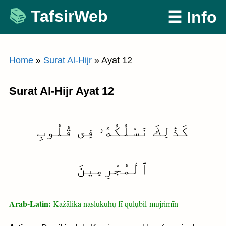
Skip
TafsirWeb
☰ Info
to
content
Home
»
Surat Al-Hijr
»
Ayat 12
Surat Al-Hijr Ayat 12
كَذَٰلِكَ نَسْلُكُهُۥ فِى قُلُوبِ
ٱلْمُجْرِمِينَ
Arab-Latin:
Każālika naslukuhụ fī qulụbil-mujrimīn