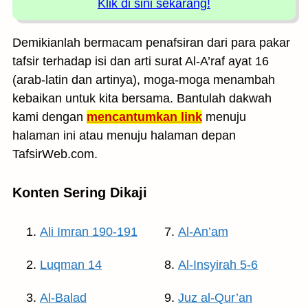
Klik di sini sekarang!
Demikianlah bermacam penafsiran dari para pakar
tafsir terhadap isi dan arti surat Al-A’raf ayat 16
(arab-latin dan artinya), moga-moga menambah
kebaikan untuk kita bersama. Bantulah dakwah
kami dengan
mencantumkan link
menuju
halaman ini atau menuju halaman depan
TafsirWeb.com.
Konten Sering Dikaji
Ali Imran 190-191
Al-An’am
Luqman 14
Al-Insyirah 5-6
Al-Balad
Juz al-Qur’an