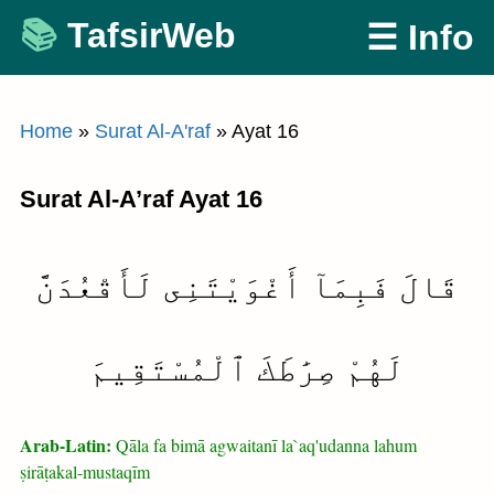
Skip
TafsirWeb
☰ Info
to
content
Home
»
Surat Al-A'raf
»
Ayat 16
Surat Al-A’raf Ayat 16
قَالَ فَبِمَآ أَغْوَيْتَنِى لَأَقْعُدَنَّ
لَهُمْ صِرَٰطَكَ ٱلْمُسْتَقِيمَ
Arab-Latin:
Qāla fa bimā agwaitanī la`aq'udanna lahum
ṣirāṭakal-mustaqīm