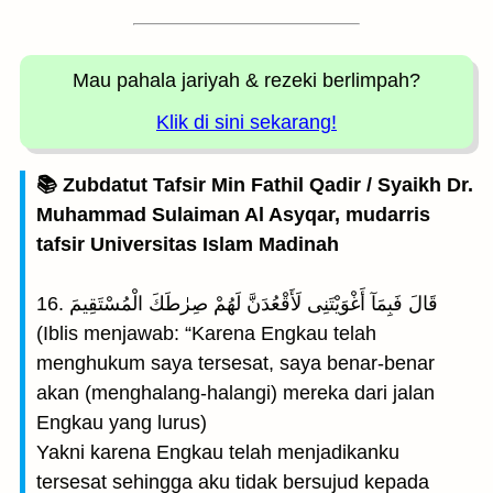
Mau pahala jariyah
& rezeki berlimpah?
Klik di sini sekarang!
📚 Zubdatut Tafsir Min Fathil Qadir / Syaikh Dr.
Muhammad Sulaiman Al Asyqar, mudarris
tafsir Universitas Islam Madinah
16. قَالَ فَبِمَآ أَغْوَيْتَنِى لَأَقْعُدَنَّ لَهُمْ صِرٰطَكَ الْمُسْتَقِيمَ
(Iblis menjawab: “Karena Engkau telah
menghukum saya tersesat, saya benar-benar
akan (menghalang-halangi) mereka dari jalan
Engkau yang lurus)
Yakni karena Engkau telah menjadikanku
tersesat sehingga aku tidak bersujud kepada