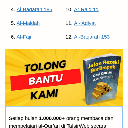
Al-Baqarah 185
Ar-Ra’d 11
Al-Maidah
Al-‘Adiyat
Al-Fajr
Al-Baqarah 153
Setiap bulan
1.000.000+
orang membaca dan
mempelajari al-Qur’an di TafsirWeb secara