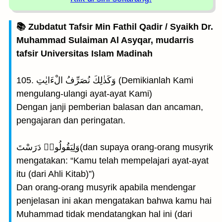
📚 Zubdatut Tafsir Min Fathil Qadir / Syaikh Dr.
Muhammad Sulaiman Al Asyqar, mudarris
tafsir Universitas Islam Madinah
105. وَكَذٰلِكَ نُصَرِّفُ الْءَايٰتِ (Demikianlah Kami
mengulang-ulangi ayat-ayat Kami)
Dengan janji pemberian balasan dan ancaman,
pengajaran dan peringatan.
وَلِيَقُولُوا۟ دَرَسْتَ(dan supaya orang-orang musyrik
mengatakan: “Kamu telah mempelajari ayat-ayat
itu (dari Ahli Kitab)”)
Dan orang-orang musyrik apabila mendengar
penjelasan ini akan mengatakan bahwa kamu hai
Muhammad tidak mendatangkan hal ini (dari