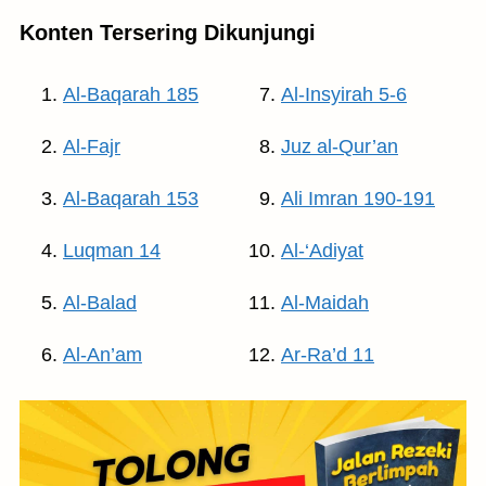
Konten Tersering Dikunjungi
Al-Baqarah 185
Al-Insyirah 5-6
Al-Fajr
Juz al-Qur’an
Al-Baqarah 153
Ali Imran 190-191
Luqman 14
Al-‘Adiyat
Al-Balad
Al-Maidah
Al-An’am
Ar-Ra’d 11