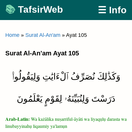
Skip
TafsirWeb
☰ Info
to
content
Home
»
Surat Al-An'am
»
Ayat 105
Surat Al-An’am Ayat 105
وَكَذَٰلِكَ نُصَرِّفُ ٱلْءَايَٰتِ وَلِيَقُولُوا۟
دَرَسْتَ وَلِنُبَيِّنَهُۥ لِقَوْمٍ يَعْلَمُونَ
Arab-Latin:
Wa każālika nuṣarriful-āyāti wa liyaqụlụ darasta wa
linubayyinahụ liqaumiy ya'lamụn