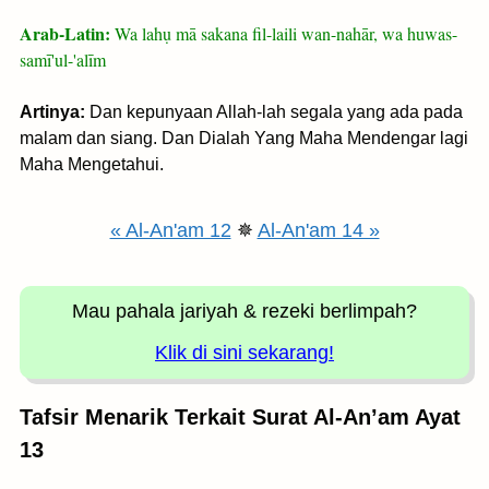
Arab-Latin:
Wa lahụ mā sakana fil-laili wan-nahār, wa huwas-
samī'ul-'alīm
Artinya:
Dan kepunyaan Allah-lah segala yang ada pada
malam dan siang. Dan Dialah Yang Maha Mendengar lagi
Maha Mengetahui.
« Al-An'am 12
✵
Al-An'am 14 »
Mau pahala jariyah
& rezeki berlimpah?
Klik di sini sekarang!
Tafsir Menarik Terkait Surat Al-An’am Ayat
13