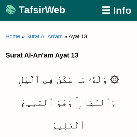
Skip
TafsirWeb
☰ Info
to
content
Home
»
Surat Al-An'am
»
Ayat 13
Surat Al-An’am Ayat 13
۞ وَلَهُۥ مَا سَكَنَ فِى ٱلَّيْلِ
وَٱلنَّهَارِ ۚ وَهُوَ ٱلسَّمِيعُ
ٱلْعَلِيمُ