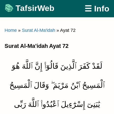
Skip
TafsirWeb
☰ Info
to
content
Home
»
Surat Al-Ma'idah
»
Ayat 72
Surat Al-Ma’idah Ayat 72
لَقَدْ كَفَرَ ٱلَّذِينَ قَالُوٓا۟ إِنَّ ٱللَّهَ هُوَ
ٱلْمَسِيحُ ٱبْنُ مَرْيَمَ ۖ وَقَالَ ٱلْمَسِيحُ
يَٰبَنِىٓ إِسْرَٰٓءِيلَ ٱعْبُدُوا۟ ٱللَّهَ رَبِّى