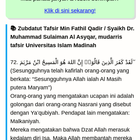
Klik di sini sekarang!
📚 Zubdatut Tafsir Min Fathil Qadir / Syaikh Dr.
Muhammad Sulaiman Al Asyqar, mudarris
tafsir Universitas Islam Madinah
72. لَقَدْ كَفَرَ الَّذِينَ قَالُوٓا۟ إِنَّ اللهَ هُوَ الْمَسِيحُ ابْنُ مَرْيَمَ ۖ
(Sesungguhnya telah kafirlah orang-orang yang
berkata: “Sesungguhnya Allah ialah Al Masih
putera Maryam”)
Orang-orang yang mengatakan ucapan ini adalah
golongan dari orang-orang Nasrani yang disebut
dengan Ya’qubiyah. Pendapat lain mengatakan:
Malkaniyah.
Mereka mengatakan bahwa Dzat Allah merasuk
kedalam diri Isa. Maka Allah membantah mereka