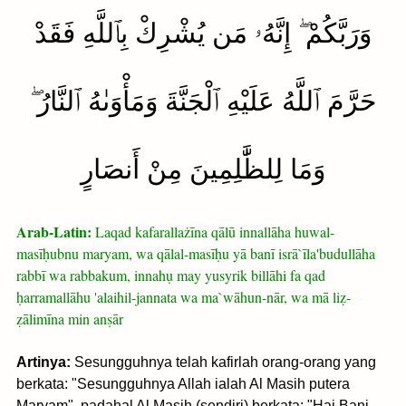
وَرَبَّكُمْ ۖ إِنَّهُۥ مَن يُشْرِكْ بِٱللَّهِ فَقَدْ
حَرَّمَ ٱللَّهُ عَلَيْهِ ٱلْجَنَّةَ وَمَأْوَىٰهُ ٱلنَّارُ ۖ
وَمَا لِلظَّٰلِمِينَ مِنْ أَنصَارٍ
Arab-Latin:
Laqad kafarallażīna qālū innallāha huwal-
masīḥubnu maryam, wa qālal-masīḥu yā banī isrā`īla'budullāha
rabbī wa rabbakum, innahụ may yusyrik billāhi fa qad
ḥarramallāhu 'alaihil-jannata wa ma`wāhun-nār, wa mā liẓ-
ẓālimīna min anṣār
Artinya:
Sesungguhnya telah kafirlah orang-orang yang
berkata: "Sesungguhnya Allah ialah Al Masih putera
Maryam", padahal Al Masih (sendiri) berkata: "Hai Bani