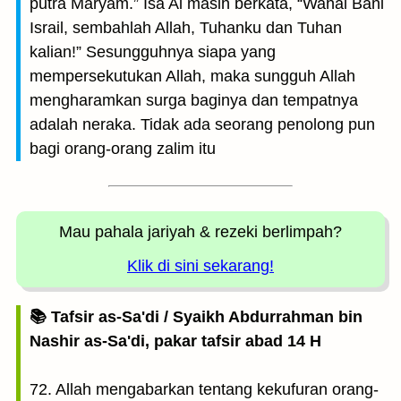
putra Maryam.” Isa Al masih berkata, “Wahai Bani
Israil, sembahlah Allah, Tuhanku dan Tuhan
kalian!” Sesungguhnya siapa yang
mempersekutukan Allah, maka sungguh Allah
mengharamkan surga baginya dan tempatnya
adalah neraka. Tidak ada seorang penolong pun
bagi orang-orang zalim itu
Mau pahala jariyah
& rezeki berlimpah?
Klik di sini sekarang!
📚 Tafsir as-Sa'di / Syaikh Abdurrahman bin
Nashir as-Sa'di, pakar tafsir abad 14 H
72. Allah mengabarkan tentang kekufuran orang-