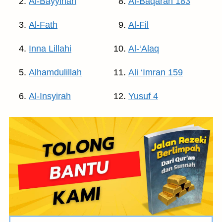
Al-Bayyinah
Al-Baqarah 183
Al-Fath
Al-Fil
Inna Lillahi
Al-‘Alaq
Alhamdulillah
Ali ‘Imran 159
Al-Insyirah
Yusuf 4