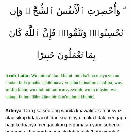
ۗ وَأُحْضِرَتِ ٱلْأَنفُسُ ٱلشُّحَّ ۚ وَإِن
تُحْسِنُوا۟ وَتَتَّقُوا۟ فَإِنَّ ٱللَّهَ كَانَ
بِمَا تَعْمَلُونَ خَبِيرًا
Arab-Latin:
Wa inimra`atun khāfat mim ba'lihā nusyụzan au
i'rāḍan fa lā junāḥa 'alaihimā ay yuṣliḥā bainahumā ṣul-ḥā, waṣ-
ṣul-ḥu khaīr, wa uḥḍiratil-anfususy-syuḥḥ, wa in tuḥsinụ wa
tattaqụ fa innallāha kāna bimā ta'malụna khabīrā
Artinya:
Dan jika seorang wanita khawatir akan nusyuz
atau sikap tidak acuh dari suaminya, maka tidak mengapa
bagi keduanya mengadakan perdamaian yang sebenar-
benarnya, dan perdamaian itu lebih baik (bagi mereka)