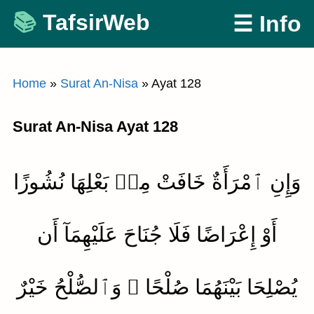
Skip
TafsirWeb
☰ Info
to
content
Home
»
Surat An-Nisa
»
Ayat 128
Surat An-Nisa Ayat 128
وَإِنِ ٱمْرَأَةٌ خَافَتْ مِنۢ بَعْلِهَا نُشُوزًا
أَوْ إِعْرَاضًا فَلَا جُنَاحَ عَلَيْهِمَآ أَن
يُصْلِحَا بَيْنَهُمَا صُلْحًا ۚ وَٱلصُّلْحُ خَيْرٌ