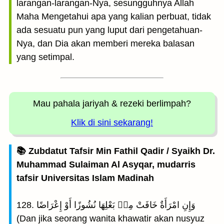
larangan-larangan-Nya, sesungguhnya Allah
Maha Mengetahui apa yang kalian perbuat, tidak
ada sesuatu pun yang luput dari pengetahuan-
Nya, dan Dia akan memberi mereka balasan
yang setimpal.
Mau pahala jariyah
& rezeki berlimpah?
Klik di sini sekarang!
📚 Zubdatut Tafsir Min Fathil Qadir / Syaikh Dr.
Muhammad Sulaiman Al Asyqar, mudarris
tafsir Universitas Islam Madinah
128. وَإِنِ امْرَأَةٌ خَافَتْ مِنۢ بَعْلِهَا نُشُوزًا أَوْ إِعْرَاضًا
(Dan jika seorang wanita khawatir akan nusyuz