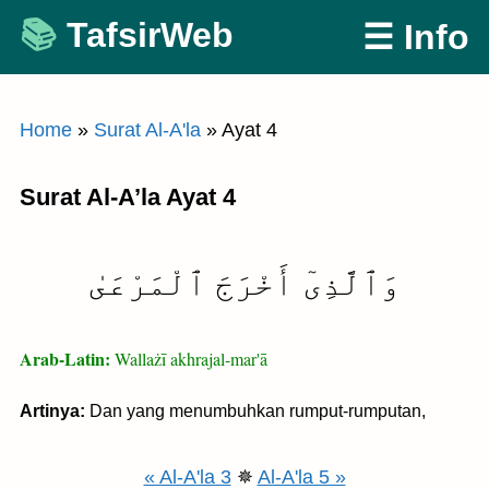
Skip
TafsirWeb
☰ Info
to
content
Home
»
Surat Al-A'la
»
Ayat 4
Surat Al-A’la Ayat 4
وَٱلَّذِىٓ أَخْرَجَ ٱلْمَرْعَىٰ
Arab-Latin:
Wallażī akhrajal-mar'ā
Artinya:
Dan yang menumbuhkan rumput-rumputan,
« Al-A'la 3
✵
Al-A'la 5 »