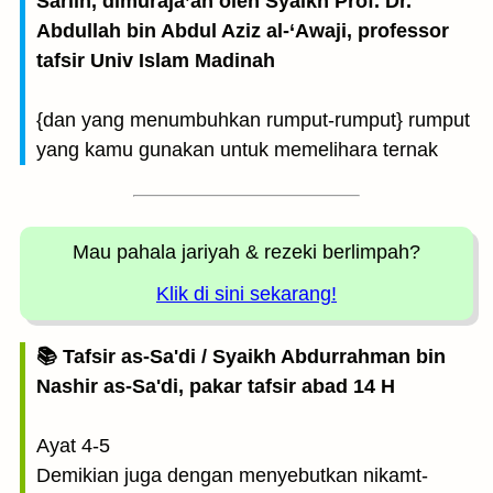
Sariih, dimuraja’ah oleh Syaikh Prof. Dr.
Abdullah bin Abdul Aziz al-‘Awaji, professor
tafsir Univ Islam Madinah
{dan yang menumbuhkan rumput-rumput} rumput
yang kamu gunakan untuk memelihara ternak
Mau pahala jariyah
& rezeki berlimpah?
Klik di sini sekarang!
📚 Tafsir as-Sa'di / Syaikh Abdurrahman bin
Nashir as-Sa'di, pakar tafsir abad 14 H
Ayat 4-5
Demikian juga dengan menyebutkan nikamt-