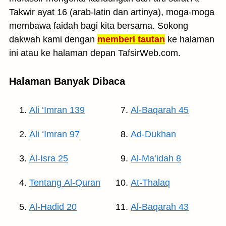
Takwir ayat 16 (arab-latin dan artinya), moga-moga
membawa faidah bagi kita bersama. Sokong
dakwah kami dengan
memberi tautan
ke halaman
ini atau ke halaman depan TafsirWeb.com.
Halaman Banyak Dibaca
Ali ‘Imran 139
Al-Baqarah 45
Ali ‘Imran 97
Ad-Dukhan
Al-Isra 25
Al-Ma’idah 8
Tentang Al-Quran
At-Thalaq
Al-Hadid 20
Al-Baqarah 43