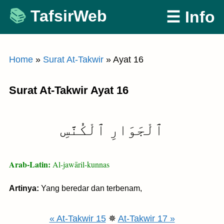
Skip
TafsirWeb
☰ Info
to
content
Home
»
Surat At-Takwir
»
Ayat 16
Surat At-Takwir Ayat 16
ٱلْجَوَارِ ٱلْكُنَّسِ
Arab-Latin:
Al-jawāril-kunnas
Artinya:
Yang beredar dan terbenam,
« At-Takwir 15
✵
At-Takwir 17 »