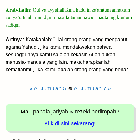
Arab-Latin:
Qul yā ayyuhallażīna hādū in za'amtum annakum
auliyā`u lillāhi min dụnin-nāsi fa tamannawul-mauta ing kuntum
ṣādiqīn
Artinya:
Katakanlah: "Hai orang-orang yang menganut
agama Yahudi, jika kamu mendakwakan bahwa
sesungguhnya kamu sajalah kekasih Allah bukan
manusia-manusia yang lain, maka harapkanlah
kematianmu, jika kamu adalah orang-orang yang benar".
« Al-Jumu'ah 5
✵
Al-Jumu'ah 7 »
Mau pahala jariyah
& rezeki berlimpah?
Klik di sini sekarang!