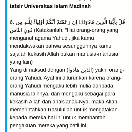
tafsir Universitas Islam Madinah
6. قُلْ يٰٓأَيُّهَا الَّذِينَ هَادُوٓا۟ إِن زَعَمْتُمْ أَنَّكُمْ أَوْلِيَآءُ لِلَّـهِ مِن
دُونِ النَّاسِ (Katakanlah: “Hai orang-orang yang
menganut agama Yahudi, jika kamu
mendakwakan bahwa sesungguhnya kamu
sajalah kekasih Allah bukan manusia-manusia
yang lain)
Yang dimaksud dengan (الذين هادوا) yakni orang-
orang Yahudi. Ayat ini diturunkan karena orang-
orang Yahudi mengaku lebih mulia daripada
manusia lainnya, dan mengaku sebagai para
kekasih Allah dan anak-anak-Nya. maka Allah
memerintahkan Rasulullah untuk mengatakan
kepada mereka hal ini untuk membantah
pengakuan mereka yang batil ini.