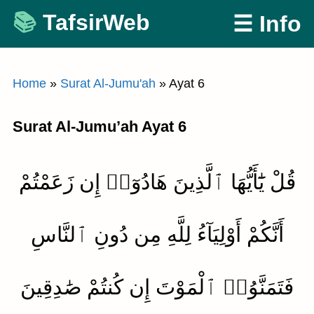
Skip
TafsirWeb
☰ Info
to
content
Home
»
Surat Al-Jumu'ah
»
Ayat 6
Surat Al-Jumu’ah Ayat 6
قُلْ يَٰٓأَيُّهَا ٱلَّذِينَ هَادُوٓا۟ إِن زَعَمْتُمْ
أَنَّكُمْ أَوْلِيَآءُ لِلَّهِ مِن دُونِ ٱلنَّاسِ
فَتَمَنَّوُا۟ ٱلْمَوْتَ إِن كُنتُمْ صَٰدِقِينَ