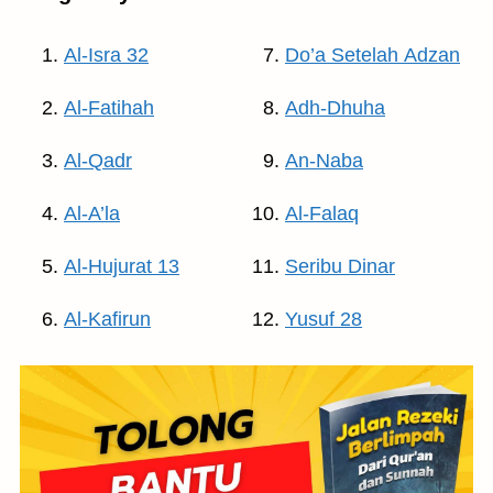
Al-Isra 32
Do’a Setelah Adzan
Al-Fatihah
Adh-Dhuha
Al-Qadr
An-Naba
Al-A’la
Al-Falaq
Al-Hujurat 13
Seribu Dinar
Al-Kafirun
Yusuf 28