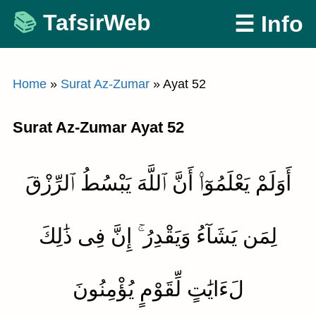
Skip
TafsirWeb
☰ Info
to
content
Home
»
Surat Az-Zumar
»
Ayat 52
Surat Az-Zumar Ayat 52
أَوَلَمْ يَعْلَمُوٓا۟ أَنَّ ٱللَّهَ يَبْسُطُ ٱلرِّزْقَ
لِمَن يَشَآءُ وَيَقْدِرُ ۚ إِنَّ فِى ذَٰلِكَ
لَءَايَٰتٍ لِّقَوْمٍ يُؤْمِنُونَ