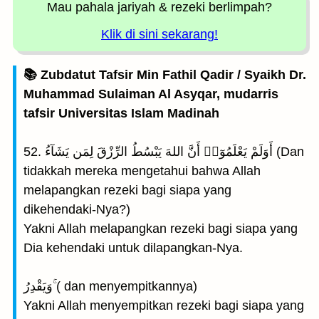
Mau pahala jariyah
& rezeki berlimpah?
Klik di sini sekarang!
📚 Zubdatut Tafsir Min Fathil Qadir / Syaikh Dr.
Muhammad Sulaiman Al Asyqar, mudarris
tafsir Universitas Islam Madinah
52. أَوَلَمْ يَعْلَمُوٓا۟ أَنَّ اللهَ يَبْسُطُ الرِّزْقَ لِمَن يَشَآءُ (Dan
tidakkah mereka mengetahui bahwa Allah
melapangkan rezeki bagi siapa yang
dikehendaki-Nya?)
Yakni Allah melapangkan rezeki bagi siapa yang
Dia kehendaki untuk dilapangkan-Nya.
وَيَقْدِرُ ۚ( dan menyempitkannya)
Yakni Allah menyempitkan rezeki bagi siapa yang