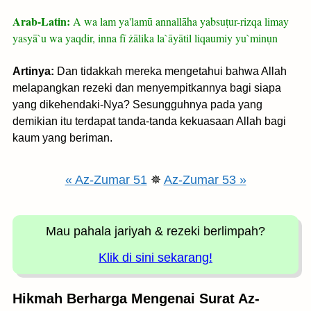
Arab-Latin:
A wa lam ya'lamū annallāha yabsuṭur-rizqa limay
yasyā`u wa yaqdir, inna fī żālika la`āyātil liqaumiy yu`minụn
Artinya:
Dan tidakkah mereka mengetahui bahwa Allah
melapangkan rezeki dan menyempitkannya bagi siapa
yang dikehendaki-Nya? Sesungguhnya pada yang
demikian itu terdapat tanda-tanda kekuasaan Allah bagi
kaum yang beriman.
« Az-Zumar 51
✵
Az-Zumar 53 »
Mau pahala jariyah
& rezeki berlimpah?
Klik di sini sekarang!
Hikmah Berharga Mengenai Surat Az-