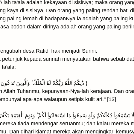
Allah ta'ala adalah kekayaan di sisiNya; maka orang ya
ling kaya di sisiNya, Dan orang yang paling rendah hati
ang paling lemah di hadapanNya ia adalah yang paling ku
sa bodoh dalam dirinya adalah orang yang paling berilmu
engubah desa Rafidi Irak menjadi Sunni:
 petunjuk kepada sunnah menyatakan bahwa sebab dat
ta'ala:
{ ذَٰلِكُمُ ٱللَّهُ رَبُّكُمْ لَهُ ٱلْمُلْكُ ۚ وَٱلَّذِينَ تَدْعُونَ مِن دُونِهِۦ مَا يَمْلِكُونَ مِن قِطْمِيرٍ }
lah Allah Tuhanmu, kepunyaan-Nya-lah kerajaan. Dan or
mpunyai apa-apa walaupun setipis kulit ari." [13]
mereka tiada mendengar seruanmu; dan kalau mereka m
. Dan dihari kiamat mereka akan mengingkari kemusyi