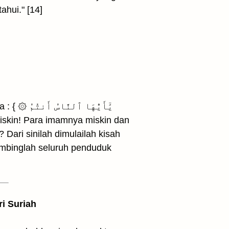
hui." [14]
يَٰٓأَيُّه
Dari sinilah dimulailah kisah
imbinglah seluruh penduduk
ri Suriah