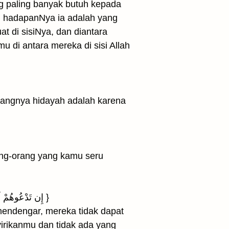
ng paling banyak butuh kepada
 di hadapanNya ia adalah yang
at di sisiNya, dan diantara
 di antara mereka di sisi Allah
angnya hidayah adalah karena
ang-orang yang kamu seru
{ إِن تَدْعُوهُمْ لَا يَسْمَعُوا۟ دُعَآءَكُمْ وَلَوْ سَمِعُوا۟ مَا ٱسْتَجَابُوا۟ لَكُمْ ۖ وَيَوْمَ ٱلْقِيَٰمَةِ يَكْفُرُونَ بِشِرْكِكُمْ ۚ وَلَا يُنَبِّئُكَ مِثْلُ خَبِيرٍ }
endengar, mereka tidak dapat
rikanmu dan tidak ada yang