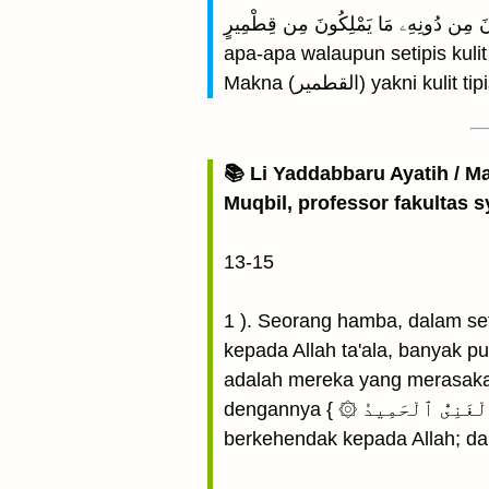
وَالَّذِينَ تَدْعُونَ مِن دُونِهِۦ مَا يَمْلِكُونَ مِن قِطْمِيرٍ(Dan orang-orang yang kamu seru (
apa-apa walaupun setipis kulit 
Makna (القطمير) y
📚 Li Yaddabbaru Ayatih / M
Muqbil, professor fakultas s
13-15
1 ). Seorang hamba, dalam se
kepada Allah ta'ala, banyak pul
adalah mereka yang merasaka
dengannya { ۞ يَٰٓأَيُّهَا ٱلنَّاسُ أَنتُمُ ٱلْفُقَرَآءُ إِلَى ٱللَّهِ ۖ وَٱللَّهُ هُوَ ٱلْغَنِىُّ ٱلْحَمِيدُ } "Hai manusia, kamulah yang
berkehendak kepada Allah; da