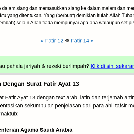
dalam siang dan memasukkan siang ke dalam malam dan men
tu yang ditentukan. Yang (berbuat) demikian itulah Allah Tuh
mbah) selain Allah tiada mempunyai apa-apa walaupun setipis k
« Fatir 12
✵
Fatir 14 »
u pahala jariyah
& rezeki berlimpah?
Klik di sini sekara
 Dengan Surat Fatir Ayat 13
t Fatir Ayat 13 dengan text arab, latin dan terjemah ar
mentasikan sekumpulan penjelasan dari para ahli tafsir 
rmaktub:
enterian Agama Saudi Arabia