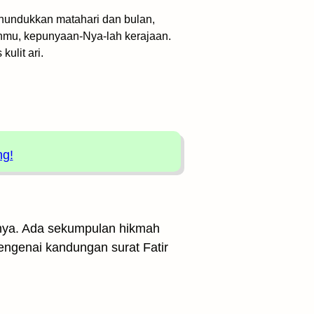
undukkan matahari dan bulan,
anmu, kepunyaan-Nya-lah kerajaan.
ulit ari.
ng!
tinya. Ada sekumpulan hikmah
mengenai kandungan surat Fatir