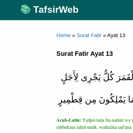
Skip
TafsirWeb
to
content
Home
»
Surat Fatir
»
Ayat 13
Surat Fatir Ayat 13
لْقَمَرَ كُلٌّ يَجْرِى لِأَجَلٍ
ِۦ مَا يَمْلِكُونَ مِن قِطْمِيرٍ
Arab-Latin:
Yụlijul-laila fin-nahāri w
rabbukum lahul-mulk, wallażīna tad'ụna