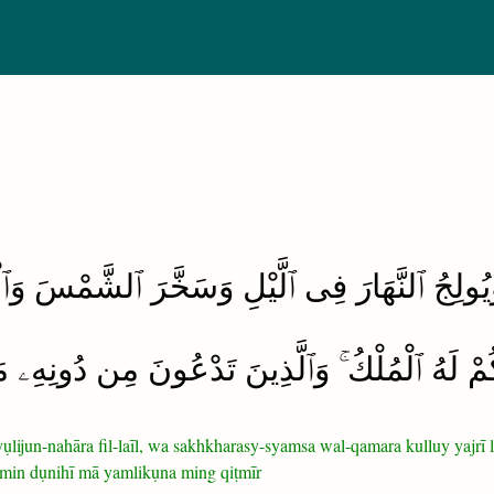
وَيُولِجُ ٱلنَّهَارَ فِى ٱلَّيْلِ وَسَخَّرَ ٱلشَّمْسَ وَٱ
ُّكُمْ لَهُ ٱلْمُلْكُ ۚ وَٱلَّذِينَ تَدْعُونَ مِن دُونِه
a yụlijun-nahāra fil-laīl, wa sakhkharasy-syamsa wal-qamara kulluy yajr
 min dụnihī mā yamlikụna ming qiṭmīr