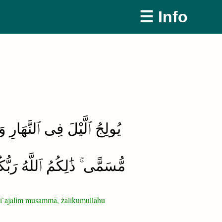
☰ Info
يُولِجُ ٱلَّيْلَ فِى ٱلنَّهَارِ 
مُّسَمًّى ۚ ذَٰلِكُمُ ٱللَّهُ رَب
ī li`ajalim musammā, żālikumullāhu