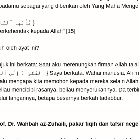
padamu sebagai yang diberikan oleh Yang Maha Mengeta
{ يَٰٓأَيُّهَا ٱلنَّاسُ أَنتُمُ ٱلْفُقَرَآءُ إِلَى ٱللَّهِ }
erkehendak kepada Allah" [15]
h oleh ayat ini?
kata: Saat aku merenungkan firman Allah ta'ala : { ۞ َا ٱلنَّاسُ أَنتُمُ
Wahai manusia, Ali miskin! Para imamnya miskin dan
 Lalu mengapa kita memohon kepada mereka selain Allah? 
eliau mencicipi rasanya, beliau menyerukannya. Da terb
ui tangannya, betapa besarnya berkah tadabbur.
rof. Dr. Wahbah az-Zuhaili, pakar fiqih dan tafsir nege