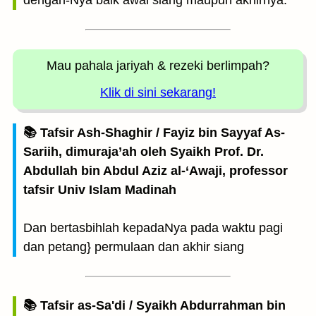
dengan-Nya baik awal siang maupun akhirnya.
Mau pahala jariyah
& rezeki berlimpah?
Klik di sini sekarang!
📚 Tafsir Ash-Shaghir / Fayiz bin Sayyaf As-
Sariih, dimuraja’ah oleh Syaikh Prof. Dr.
Abdullah bin Abdul Aziz al-‘Awaji, professor
tafsir Univ Islam Madinah
Dan bertasbihlah kepadaNya pada waktu pagi
dan petang} permulaan dan akhir siang
📚 Tafsir as-Sa'di / Syaikh Abdurrahman bin