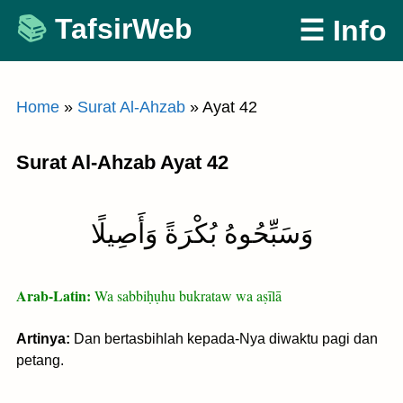
Skip
TafsirWeb
☰ Info
to
content
Home
»
Surat Al-Ahzab
»
Ayat 42
Surat Al-Ahzab Ayat 42
وَسَبِّحُوهُ بُكْرَةً وَأَصِيلًا
Arab-Latin:
Wa sabbiḥụhu bukrataw wa aṣīlā
Artinya:
Dan bertasbihlah kepada-Nya diwaktu pagi dan
petang.