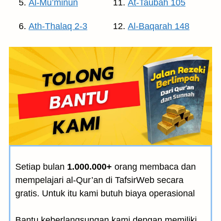
Al-Mu’minun
At-Taubah 105
Ath-Thalaq 2-3
Al-Baqarah 148
Setiap bulan
1.000.000+
orang membaca dan
mempelajari al-Qur’an di TafsirWeb secara
gratis. Untuk itu kami butuh biaya operasional
Bantu keberlangsungan kami dengan memiliki