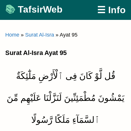
Skip
TafsirWeb
☰ Info
to
content
Home
»
Surat Al-Isra
»
Ayat 95
Surat Al-Isra Ayat 95
قُل لَّوْ كَانَ فِى ٱلْأَرْضِ مَلَٰٓئِكَةٌ
يَمْشُونَ مُطْمَئِنِّينَ لَنَزَّلْنَا عَلَيْهِم مِّنَ
ٱلسَّمَآءِ مَلَكًا رَّسُولًا