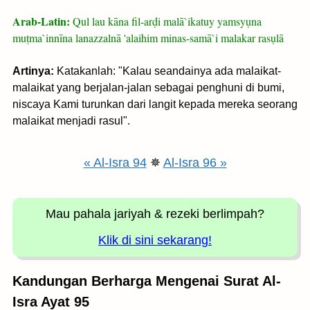
Arab-Latin:
Qul lau kāna fil-arḍi malā`ikatuy yamsyụna
muṭma`innīna lanazzalnā 'alaihim minas-samā`i malakar rasụlā
Artinya:
Katakanlah: "Kalau seandainya ada malaikat-
malaikat yang berjalan-jalan sebagai penghuni di bumi,
niscaya Kami turunkan dari langit kepada mereka seorang
malaikat menjadi rasul".
« Al-Isra 94
✵
Al-Isra 96 »
Mau pahala jariyah
& rezeki berlimpah?
Klik di sini sekarang!
Kandungan Berharga Mengenai Surat Al-
Isra Ayat 95